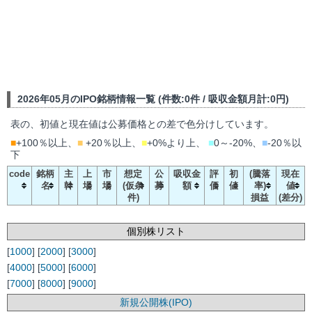
2026年05月のIPO銘柄情報一覧 (件数:0件 / 吸収金額月計:0円)
表の、初値と現在値は公募価格との差で色分けしています。
■
+100％以上、
■
+20％以上、
■
+0%より上、
■
0～-20%、
■
-20％以
下
code
銘柄
主
上
市
想定
公
吸収金
評
初
(騰落
現在
名
幹
場
場
(仮条
募
額
価
値
率)
値
件)
損益
(差分)
個別株リスト
[
1000
] [
2000
] [
3000
]
[
4000
] [
5000
] [
6000
]
[
7000
] [
8000
] [
9000
]
新規公開株(IPO)