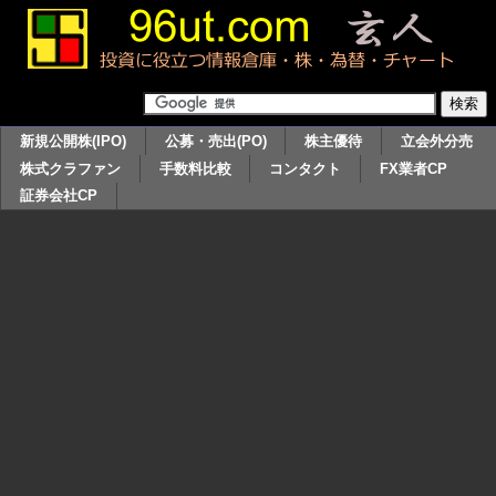
新規公開株(IPO)
公募・売出(PO)
株主優待
立会外分売
株式クラファン
手数料比較
コンタクト
FX業者CP
証券会社CP