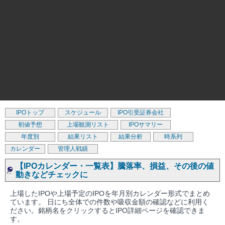
IPOトップ
スケジュール
IPO引受証券会社
初値予想
上場観測リスト
IPOサマリー
年度別
結果リスト
結果分析
時系列
カレンダー
管理人戦績
【IPOカレンダー・一覧表】騰落率、損益、その後の値
動きなどチェックに
上場したIPOや上場予定のIPOを年月別カレンダー形式でまとめ
ています。 日にち全体での件数や吸収金額の確認などに利用く
ださい。銘柄名をクリックするとIPO詳細ページを確認できま
す。