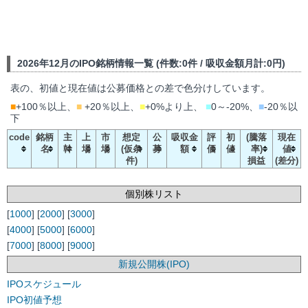
2026年12月のIPO銘柄情報一覧 (件数:0件 / 吸収金額月計:0円)
表の、初値と現在値は公募価格との差で色分けしています。
■
+100％以上、
■
+20％以上、
■
+0%より上、
■
0～-20%、
■
-20％以
下
code
銘柄
主
上
市
想定
公
吸収金
評
初
(騰落
現在
名
幹
場
場
(仮条
募
額
価
値
率)
値
件)
損益
(差分)
個別株リスト
[
1000
] [
2000
] [
3000
]
[
4000
] [
5000
] [
6000
]
[
7000
] [
8000
] [
9000
]
新規公開株(IPO)
IPOスケジュール
IPO初値予想