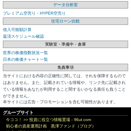
データ分析室
プレミアム空売り・HYPER空売り
住宅ローン比較
借入可能額計算
返済スケジュール確認
実験室・準備中・倉庫
世界の株価指数状況一覧
日本の株価チャート一覧
免責事項
当サイトにおける内容の正確性に関しては、それを保障するもので
はありません。また、記載されている情報や、リンク先に記載され
ている情報をあなたが利用すること関するいかなる責任も負うこと
ができません。
本サイトには広告・プロモーションを含む可能性があります。
グループサイト
今ココ！ >>
投資に役立つ情報置場 - 96ut.com
初心者の資産運用計画 黒澤ファンド（ブログ）