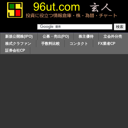
新規公開株(IPO)
公募・売出(PO)
株主優待
立会外分売
株式クラファン
手数料比較
コンタクト
FX業者CP
証券会社CP