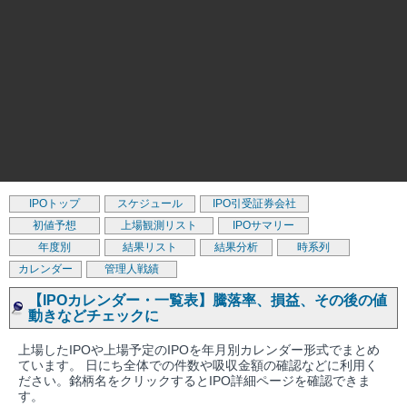
IPOトップ
スケジュール
IPO引受証券会社
初値予想
上場観測リスト
IPOサマリー
年度別
結果リスト
結果分析
時系列
カレンダー
管理人戦績
【IPOカレンダー・一覧表】騰落率、損益、その後の値
動きなどチェックに
上場したIPOや上場予定のIPOを年月別カレンダー形式でまとめ
ています。 日にち全体での件数や吸収金額の確認などに利用く
ださい。銘柄名をクリックするとIPO詳細ページを確認できま
す。