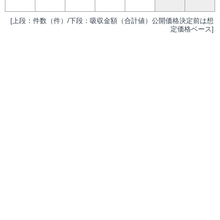
[上段：件数（件）/下段：吸収金額（合計値）公開価格決定前は想
定価格ベース]