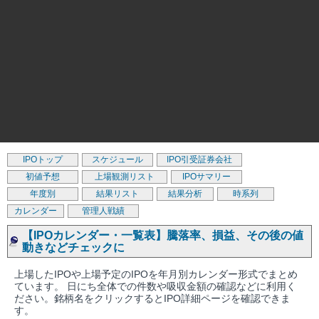
IPOトップ
スケジュール
IPO引受証券会社
初値予想
上場観測リスト
IPOサマリー
年度別
結果リスト
結果分析
時系列
カレンダー
管理人戦績
【IPOカレンダー・一覧表】騰落率、損益、その後の値
動きなどチェックに
上場したIPOや上場予定のIPOを年月別カレンダー形式でまとめ
ています。 日にち全体での件数や吸収金額の確認などに利用く
ださい。銘柄名をクリックするとIPO詳細ページを確認できま
す。