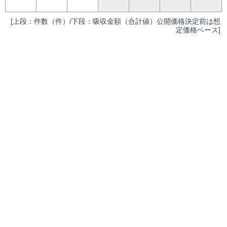
[上段：件数（件）/下段：吸収金額（合計値）公開価格決定前は想
定価格ベース]