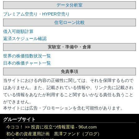
データ分析室
プレミアム空売り・HYPER空売り
住宅ローン比較
借入可能額計算
返済スケジュール確認
実験室・準備中・倉庫
世界の株価指数状況一覧
日本の株価チャート一覧
免責事項
当サイトにおける内容の正確性に関しては、それを保障するもので
はありません。また、記載されている情報や、リンク先に記載され
ている情報をあなたが利用すること関するいかなる責任も負うこと
ができません。
本サイトには広告・プロモーションを含む可能性があります。
グループサイト
今ココ！ >>
投資に役立つ情報置場 - 96ut.com
初心者の資産運用計画 黒澤ファンド（ブログ）