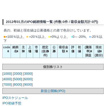
2012年01月のIPO銘柄情報一覧 (件数:0件 / 吸収金額月計:0円)
表の、初値と現在値は公募価格との差で色分けしています。
■
+100％以上、
■
+20％以上、
■
+0%より上、
■
0～-20%、
■
-20％以
下
code
銘柄
主
上
市
想定
公
吸収金
評
初
(騰落
現在
名
幹
場
場
(仮条
募
額
価
値
率)
値
件)
損益
(差分)
個別株リスト
[
1000
] [
2000
] [
3000
]
[
4000
] [
5000
] [
6000
]
[
7000
] [
8000
] [
9000
]
新規公開株(IPO)
IPOスケジュール
IPO初値予想