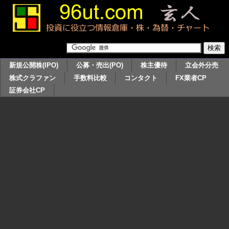
新規公開株(IPO)
公募・売出(PO)
株主優待
立会外分売
株式クラファン
手数料比較
コンタクト
FX業者CP
証券会社CP