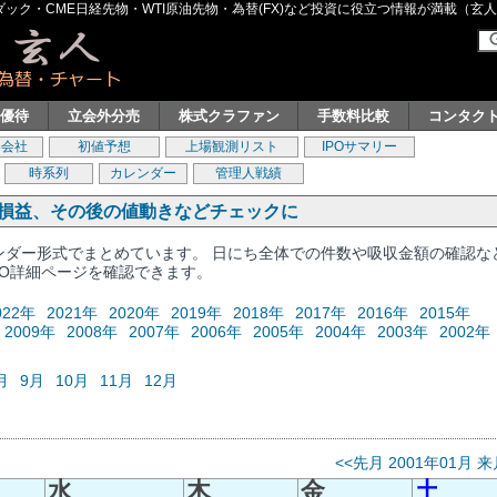
ク・CME日経先物・WTI原油先物・為替(FX)など投資に役立つ情報が満載（玄人グル
主優待
立会外分売
株式クラファン
手数料比較
コンタク
券会社
初値予想
上場観測リスト
IPOサマリー
時系列
カレンダー
管理人戦績
、損益、その後の値動きなどチェックに
レンダー形式でまとめています。 日にち全体での件数や吸収金額の確認な
PO詳細ページを確認できます。
022年
2021年
2020年
2019年
2018年
2017年
2016年
2015年
2009年
2008年
2007年
2006年
2005年
2004年
2003年
2002年
月
9月
10月
11月
12月
<<先月
2001年01月
来
水
木
金
土