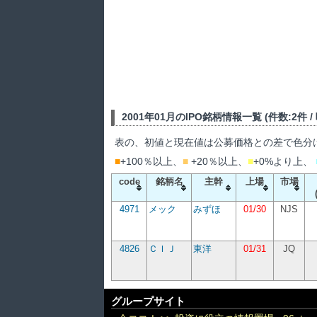
2001年01月のIPO銘柄情報一覧 (件数:2件 / 吸
表の、初値と現在値は公募価格との差で色分
■
+100％以上、
■
+20％以上、
■
+0%より上、
code
銘柄名
主幹
上場
市場
4971
メック
みずほ
01/30
NJS
4826
ＣＩＪ
東洋
01/31
JQ
グループサイト