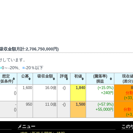
収金額月計:2,706,750,000円)
けしています。
■
0～-20%、
■
-20％以下
想定
公募
吸収金額
評価
初値
(騰落率)
現在
(仮条件)
損益
(差分)
-
1,600
16.0億
-()
1,840
(
+15.0%
)
8
()
+240円
分割
(+33
-
950
11.0億
-()
1,500
(
+57.9%
)
()
+55,000円
分割 
(+3
メニュー
この