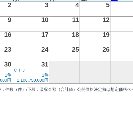
2
3
4
5
9
10
11
12
16
17
18
19
23
24
25
26
30
31
ＣＩＪ
1件
1件
0,000円
1,106,750,000円
段：件数（件）/下段：吸収金額（合計値）公開価格決定前は想定価格ベー