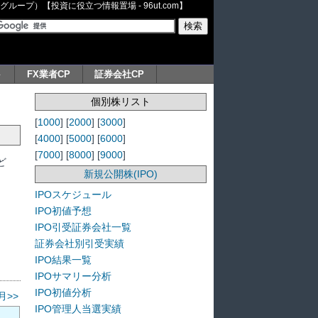
ープ）【投資に役立つ情報置場 - 96ut.com】
ト
FX業者CP
証券会社CP
個別株リスト
[
1000
] [
2000
] [
3000
]
[
4000
] [
5000
] [
6000
]
[
7000
] [
8000
] [
9000
]
ど
新規公開株(IPO)
IPOスケジュール
IPO初値予想
IPO引受証券会社一覧
証券会社別引受実績
IPO結果一覧
IPOサマリー分析
IPO初値分析
月>>
IPO管理人当選実績