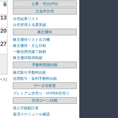
6
公募・売出(PO)
立会外分売
13
分売結果リスト
分売管理人当選実績
20
株主優待
株主優待リスト出力機
27
株主優待・主な日程
一般信用売建て銘柄
株主優待取得戦績
手数料関係比較
株式取引手数料比較
信用取引・金利手数料比較
ス]
データ分析室
プレミアム空売り・HYPER空売り
住宅ローン比較
借入可能額計算
返済スケジュール確認