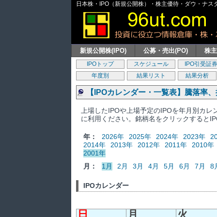
日本株・IPO（新規公開株）・株主優待・ダウ・ナスダッ
新規公開株(IPO)
公募・売出(PO)
株
IPOトップ
スケジュール
IPO引受証
年度別
結果リスト
結果分析
【IPOカレンダー・一覧表】騰落率
上場したIPOや上場予定のIPOを年月別カ
に利用ください。銘柄名をクリックするとI
年：
2026年
2025年
2024年
2023年
2
2014年
2013年
2012年
2011年
2010年
2001年
月：
1月
2月
3月
4月
5月
6月
7月
8
IPOカレンダー
日
月
火