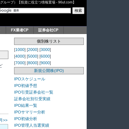
ープ）【投資に役立つ情報置場 - 96ut.com】
ト
FX業者CP
証券会社CP
個別株リスト
[
1000
] [
2000
] [
3000
]
[
4000
] [
5000
] [
6000
]
[
7000
] [
8000
] [
9000
]
ど
新規公開株(IPO)
IPOスケジュール
IPO初値予想
IPO引受証券会社一覧
証券会社別引受実績
IPO結果一覧
IPOサマリー分析
IPO初値分析
月>>
IPO管理人当選実績