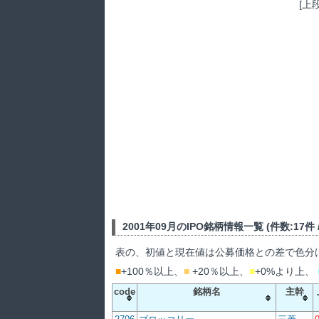
[上
2001年09月のIPO銘柄情報一覧 (件数:17件 / 
表の、初値と現在値は公募価格との差で色分
■
+100％以上、
■
+20％以上、
■
+0%より上、
code
銘柄名
主幹