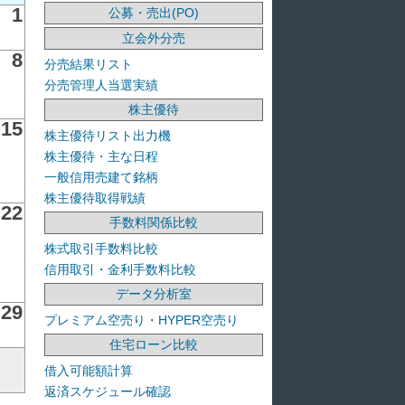
1
公募・売出(PO)
立会外分売
8
分売結果リスト
分売管理人当選実績
株主優待
15
株主優待リスト出力機
株主優待・主な日程
一般信用売建て銘柄
株主優待取得戦績
22
手数料関係比較
株式取引手数料比較
信用取引・金利手数料比較
データ分析室
29
プレミアム空売り・HYPER空売り
住宅ローン比較
借入可能額計算
返済スケジュール確認