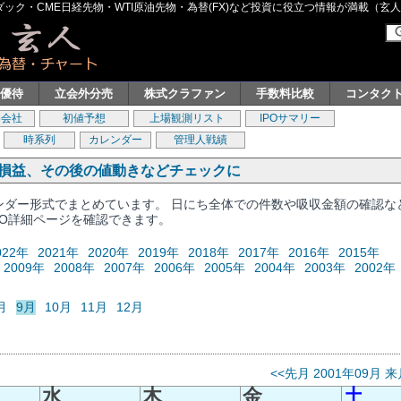
ク・CME日経先物・WTI原油先物・為替(FX)など投資に役立つ情報が満載（玄人グル
主優待
立会外分売
株式クラファン
手数料比較
コンタク
券会社
初値予想
上場観測リスト
IPOサマリー
時系列
カレンダー
管理人戦績
、損益、その後の値動きなどチェックに
レンダー形式でまとめています。 日にち全体での件数や吸収金額の確認な
PO詳細ページを確認できます。
022年
2021年
2020年
2019年
2018年
2017年
2016年
2015年
2009年
2008年
2007年
2006年
2005年
2004年
2003年
2002年
月
9月
10月
11月
12月
<<先月
2001年09月
来
水
木
金
土