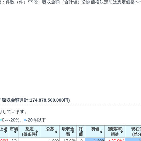
段：件数（件）/下段：吸収金額（合計値）公開価格決定前は想定価格ベー
吸収金額月計:174,878,500,000円)
けしています。
■
0～-20%、
■
-20％以下
上場
市場
想定
公募
吸収金
評
初値
(騰落率)
現在
(仮条件)
額
価
損益
(差分