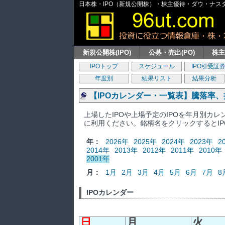
日本株・IPO（新規公開株）・株主優待・ダウ・ナスダッ
新規公開株(IPO)
公募・売出(PO)
株
IPOトップ
スケジュール
IPO引受証
年度別
結果リスト
結果分析
【IPOカレンダー・一覧表】騰落率
上場したIPOや上場予定のIPOを年月別カ
に利用ください。銘柄名をクリックするとI
年：
2026年
2025年
2024年
2023年
2
2014年
2013年
2012年
2011年
2010年
2001年
月：
1月
2月
3月
4月
5月
6月
7月
8
IPOカレンダー
日
月
火