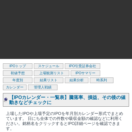
IPOトップ
スケジュール
IPO引受証券会社
初値予想
上場観測リスト
IPOサマリー
年度別
結果リスト
結果分析
時系列
カレンダー
管理人戦績
【IPOカレンダー・一覧表】騰落率、損益、その後の値
動きなどチェックに
上場したIPOや上場予定のIPOを年月別カレンダー形式でまとめ
ています。 日にち全体での件数や吸収金額の確認などに利用く
ださい。銘柄名をクリックするとIPO詳細ページを確認できま
す。