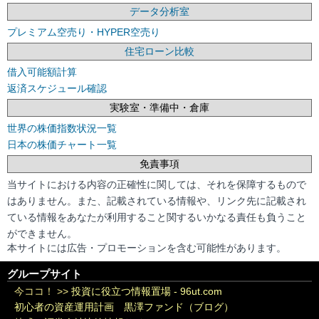
データ分析室
プレミアム空売り・HYPER空売り
住宅ローン比較
借入可能額計算
返済スケジュール確認
実験室・準備中・倉庫
世界の株価指数状況一覧
日本の株価チャート一覧
免責事項
当サイトにおける内容の正確性に関しては、それを保障するもので
はありません。また、記載されている情報や、リンク先に記載され
ている情報をあなたが利用すること関するいかなる責任も負うこと
ができません。
本サイトには広告・プロモーションを含む可能性があります。
グループサイト
今ココ！ >>
投資に役立つ情報置場 - 96ut.com
初心者の資産運用計画 黒澤ファンド（ブログ）