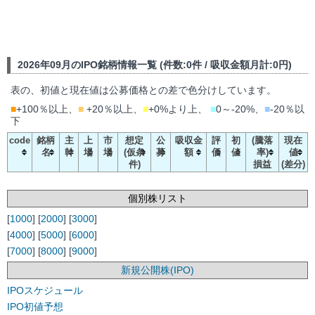
2026年09月のIPO銘柄情報一覧 (件数:0件 / 吸収金額月計:0円)
表の、初値と現在値は公募価格との差で色分けしています。
■
+100％以上、
■
+20％以上、
■
+0%より上、
■
0～-20%、
■
-20％以
下
code
銘柄
主
上
市
想定
公
吸収金
評
初
(騰落
現在
名
幹
場
場
(仮条
募
額
価
値
率)
値
件)
損益
(差分)
個別株リスト
[
1000
] [
2000
] [
3000
]
[
4000
] [
5000
] [
6000
]
[
7000
] [
8000
] [
9000
]
新規公開株(IPO)
IPOスケジュール
IPO初値予想