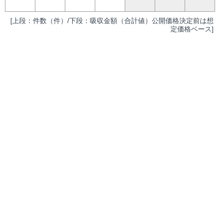
[上段：件数（件）/下段：吸収金額（合計値）公開価格決定前は想
定価格ベース]