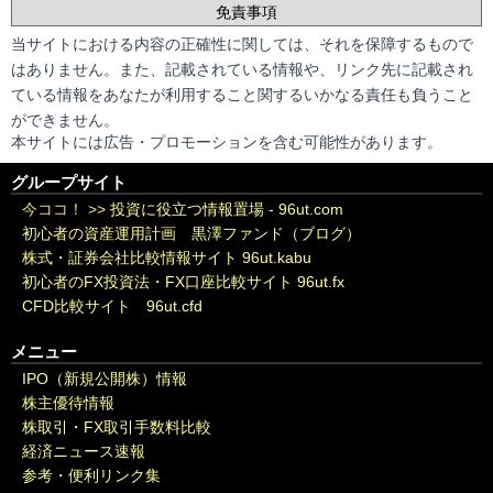
免責事項
当サイトにおける内容の正確性に関しては、それを保障するもので
はありません。また、記載されている情報や、リンク先に記載され
ている情報をあなたが利用すること関するいかなる責任も負うこと
ができません。
本サイトには広告・プロモーションを含む可能性があります。
グループサイト
今ココ！ >>
投資に役立つ情報置場 - 96ut.com
初心者の資産運用計画 黒澤ファンド（ブログ）
株式・証券会社比較情報サイト 96ut.kabu
初心者のFX投資法・FX口座比較サイト 96ut.fx
CFD比較サイト 96ut.cfd
メニュー
IPO（新規公開株）情報
株主優待情報
株取引・FX取引手数料比較
経済ニュース速報
参考・便利リンク集