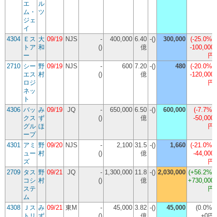
エ
ル
ム・
ツ
ジェ
イ
4304
Ｅス
大
09/19
NJS
-
400,000
6.40
-()
300,000
(
-25.0%
)
トア
和
()
億
-100,000
ー
円
2710
シー
野
09/19
NJS
-
600
7.20
-()
480
(
-20.0%
)
エス
村
()
億
-120,000
ロジ
円
ネッ
ト
4306
バッ
み
09/19
JQ
-
650,000
6.50
-()
600,000
(
-7.7%
)
クス
ず
()
億
-50,000
グル
ほ
円
ープ
4301
アミ
野
09/20
NJS
-
2,100
31.5
-()
1,660
(
-21.0%
)
ュー
村
()
億
-44,000
ズ
円
2709
タス
野
09/21
JQ
-
1,300,000
11.8
-()
2,030,000
(
+56.2%
)
コシ
村
()
億
+730,000
ステ
円
ム
4308
Ｊス
み
09/21
東M
-
45,000
3.82
-()
45,000
(
0.0%
)
トリ
ず
()
億
±0円