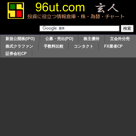
新規公開株(IPO)
公募・売出(PO)
株主優待
立会外分売
株式クラファン
手数料比較
コンタクト
FX業者CP
証券会社CP