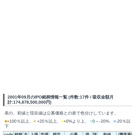
2001年09月のIPO銘柄情報一覧 (件数:17件 / 吸収金額月
計:174,878,500,000円)
表の、初値と現在値は公募価格との差で色分けしています。
■
+100％以上、
■
+20％以上、
■
+0%より上、
■
0～-20%、
■
-20％以
下
code
銘柄
主
上場
市場
想定
公募
吸
評
初値
(騰落率)