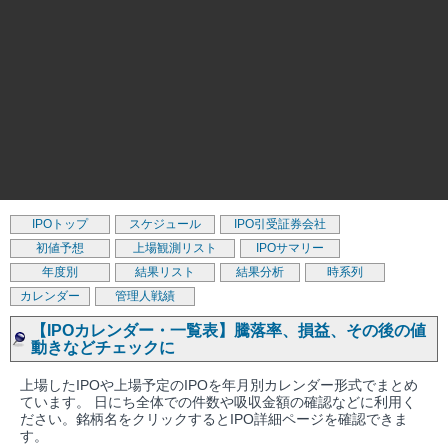
IPOトップ
スケジュール
IPO引受証券会社
初値予想
上場観測リスト
IPOサマリー
年度別
結果リスト
結果分析
時系列
カレンダー
管理人戦績
【IPOカレンダー・一覧表】騰落率、損益、その後の値
動きなどチェックに
上場したIPOや上場予定のIPOを年月別カレンダー形式でまとめ
ています。 日にち全体での件数や吸収金額の確認などに利用く
ださい。銘柄名をクリックするとIPO詳細ページを確認できま
す。