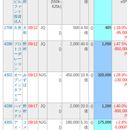
ビル
村
(550k-
億
±0円
ファ
625k)
ンド
投資
法人
2708
久世
大
09/12
JQ
-
500
4.50
-()
405
(
-19.0%
)
和
()
億
-95,000
円
4298
プロ
野
09/12
JQ
-
2,000
40.0
-()
1,050
(
-47.5%
)
トコ
村
()
億
-950,000
ーポ
円
レー
ショ
ン
4302
オー
み
09/13
NJG
-
450,000
10.8
-()
320,000
(
-28.9%
)
プン
ず
()
億
-130,000
イン
ほ
円
タフ
ェー
ス
4299
ハイ
野
09/17
JQ
-
2,000
20.0
-()
1,200
(
-40.0%
)
マッ
村
()
億
-800,000
クス
円
4305
ア
コ
09/18
NJG
-
180,000
5.31
-()
175,000
(
-2.8%
)
イ・
メ
()
億
-5,000円