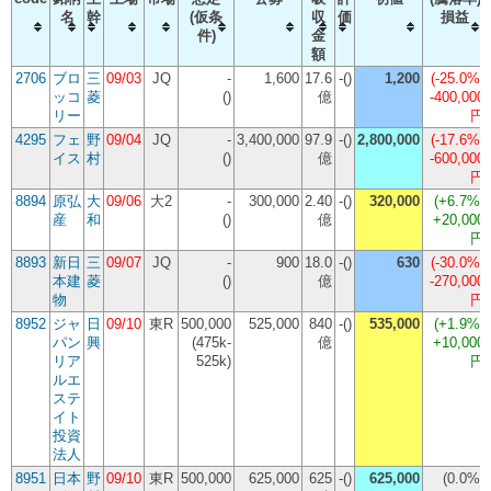
名
幹
(仮条
収
価
損益
件)
金
額
2706
ブロ
三
09/03
JQ
-
1,600
17.6
-()
1,200
(
-25.0%
)
ッコ
菱
()
億
-400,000
リー
円
4295
フェ
野
09/04
JQ
-
3,400,000
97.9
-()
2,800,000
(
-17.6%
)
イス
村
()
億
-600,000
円
8894
原弘
大
09/06
大2
-
300,000
2.40
-()
320,000
(
+6.7%
)
産
和
()
億
+20,000
円
8893
新日
三
09/07
JQ
-
900
18.0
-()
630
(
-30.0%
)
本建
菱
()
億
-270,000
物
円
8952
ジャ
日
09/10
東R
500,000
525,000
840
-()
535,000
(
+1.9%
)
パン
興
(475k-
億
+10,000
リア
525k)
円
ルエ
ステ
イト
投資
法人
8951
日本
野
09/10
東R
500,000
625,000
625
-()
625,000
(
0.0%
)