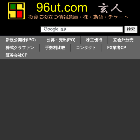
新規公開株(IPO)
公募・売出(PO)
株主優待
立会外分売
株式クラファン
手数料比較
コンタクト
FX業者CP
証券会社CP