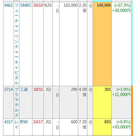
8462
フ
SMBC
10/10
NJS
-
110,000
2.20
-()
140,000
(
+27.3%
)
ュ
()
億
+30,000円
ー
チ
ャ
ー
ベ
ン
チ
ャ
ー
キ
ャ
ピ
タ
ル
2714
プ
三菱
10/11
JQ
-
290
4.09
-()
301
(
+3.8%
)
ラ
()
億
+11,000円
マ
テ
ル
ズ
4317
レ
野村
10/17
JQ
-
600
7.20
-()
653
(
+8.8%
)
イ
()
億
+53,000円