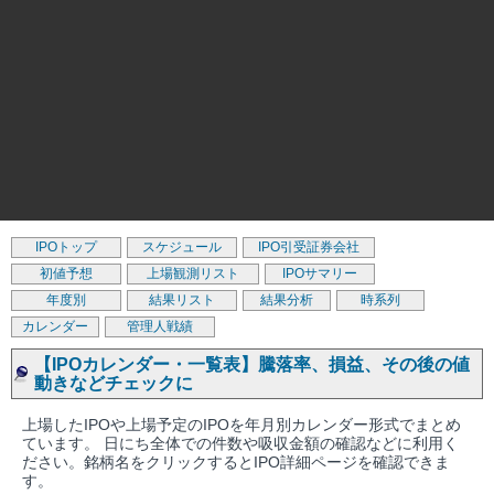
IPOトップ
スケジュール
IPO引受証券会社
初値予想
上場観測リスト
IPOサマリー
年度別
結果リスト
結果分析
時系列
カレンダー
管理人戦績
【IPOカレンダー・一覧表】騰落率、損益、その後の値
動きなどチェックに
上場したIPOや上場予定のIPOを年月別カレンダー形式でまとめ
ています。 日にち全体での件数や吸収金額の確認などに利用く
ださい。銘柄名をクリックするとIPO詳細ページを確認できま
す。