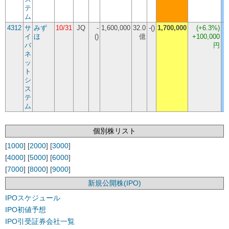
テ
ム
4312
サ
みず
10/31
JQ
-
1,600,000
32.0
-()
1,700,000
(
+6.3%
)
イ
ほ
()
億
+100,000
バ
円
ネ
ッ
ト
シ
ス
テ
ム
個別株リスト
[
1000
] [
2000
] [
3000
]
[
4000
] [
5000
] [
6000
]
[
7000
] [
8000
] [
9000
]
新規公開株(IPO)
IPOスケジュール
IPO初値予想
IPO引受証券会社一覧