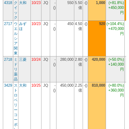
4318
ク
大和
10/23
JQ
-
550
5.50
-()
1,000
(
+81.8%
)
イ
()
億
+450,000
ッ
円
ク
2717
ウ
みず
10/23
JQ
-
450
4.50
-()
920
(
+104.4%
)
エ
ほ
()
億
+470,000
ル
円
シ
ア
関
東
2718
ミ
三菱
10/24
JQ
-
280,000
2.80
-()
420,000
(
+50.0%
)
ド
()
億
+140,000
リ
円
薬
品
3429
ス
大和
10/25
JQ
-
450,000
2.25
-()
810,000
(
+80.0%
)
ト
()
億
+360,000
ロ
円
ベ
リ
ー
コ
ー
ポ