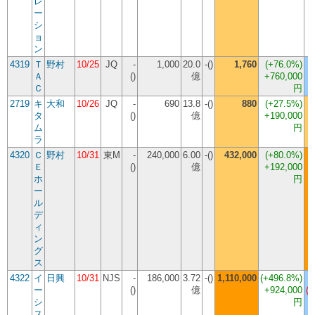
レ
ー
シ
ョ
ン
4319
Ｔ
野村
10/25
JQ
-
1,000
20.0
-()
1,760
(
+76.0%
)
Ａ
()
億
+760,000
Ｃ
円
2719
キ
大和
10/26
JQ
-
690
13.8
-()
880
(
+27.5%
)
タ
()
億
+190,000
ム
円
ラ
4320
Ｃ
野村
10/31
東M
-
240,000
6.00
-()
432,000
(
+80.0%
)
Ｅ
()
億
+192,000
ホ
円
ー
ル
デ
ィ
ン
グ
ス
4322
イ
日興
10/31
NJS
-
186,000
3.72
-()
1,110,000
(
+496.8%
)
ー
()
億
+924,000
(-
シ
円
ス