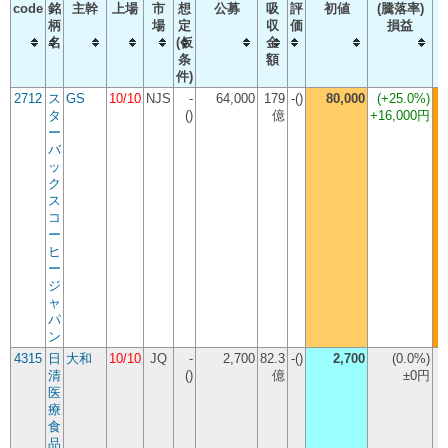
code
銘
主幹
上場
市
想
公募
吸
評
初値
(騰落率)
柄
場
定
収
価
損益
名
(仮
金
条
額
件)
2712
ス
GS
10/10
NJS
-
64,000
179
-()
80,000
(
+25.0%
)
タ
()
億
+16,000円
ー
バ
ッ
ク
ス
コ
ー
ヒ
ー
ジ
ャ
パ
ン
4315
日
大和
10/10
JQ
-
2,700
82.3
-()
2,700
(
0.0%
)
清
()
億
±0円
医
療
食
品