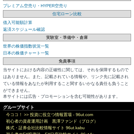
プレミアム空売り・HYPER空売り
住宅ローン比較
借入可能額計算
返済スケジュール確認
実験室・準備中・倉庫
世界の株価指数状況一覧
日本の株価チャート一覧
免責事項
当サイトにおける内容の正確性に関しては、それを保障するもので
はありません。また、記載されている情報や、リンク先に記載され
ている情報をあなたが利用すること関するいかなる責任も負うこと
ができません。
本サイトには広告・プロモーションを含む可能性があります。
グループサイト
今ココ！ >>
投資に役立つ情報置場 - 96ut.com
初心者の資産運用計画 黒澤ファンド（ブログ）
株式・証券会社比較情報サイト 96ut.kabu