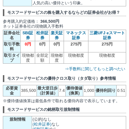
人気の高い優待という印象。
モスフードサービスの株を購入するならどの証券会社がお得？
参考購入約定価格：
366,500円
ネット証券各社の現物購入手数料
証券会社
SBI証
松井証
楽天証
マネックス
三菱UFJ eスマート
名
券
券
券
証券
証券
取引手数
0円
0円
0円
275円
275円
料
取引タイ
現物都
全部定
現物都
現物都度
現物都度
プ
度
額
度
⇒手数料に関してもっと調べたい
モスフードサービスの優待クロス取り（タダ取り）参考情報
必要資
最大逆日歩
優待価値
385,500
7.4
1,000
優待利回り
0.51
金
（計算値）
(換算)
※優待価値換算は最低条件で取れる優待内容で表示しています。
モスフードサービスの銘柄取引規制情報
規制情報
(公的)なし
(松井証券)
なし
(SBI証券)
なし