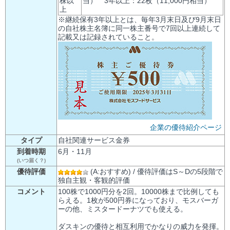
株以
当） 3年以上：22枚（11,000円相当）
上
※継続保有3年以上とは、毎年3月末日及び9月末日
の自社株主名簿に同一株主番号で7回以上連続して
記載又は記録されていること。
企業の優待紹介ページ
タイプ
自社関連サービス金券
到着時期
6月・11月
(いつ届く？)
優待評価
(A:おすすめ) / 優待評価はS～Dの5段階で
独自主観・客観的評価
コメント
100株で1000円分を2回。10000株まで比例しても
らえる。1枚が500円券になっており、モスバーガ
ーの他、ミスタードーナツでも使える。
ダスキンの優待と相互利用でかなりの威力を発揮。