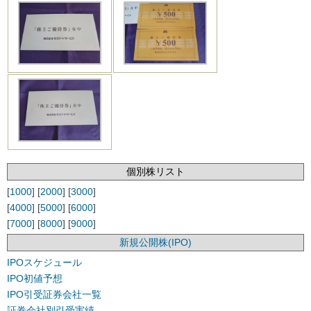
個別株リスト
[
1000
] [
2000
] [
3000
]
[
4000
] [
5000
] [
6000
]
[
7000
] [
8000
] [
9000
]
新規公開株(IPO)
IPOスケジュール
IPO初値予想
IPO引受証券会社一覧
証券会社別引受実績