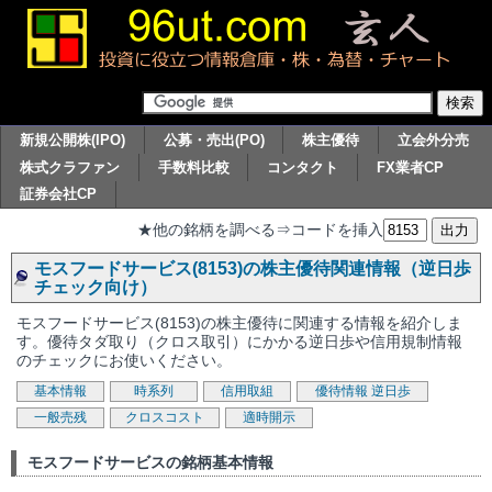
新規公開株(IPO)
公募・売出(PO)
株主優待
立会外分売
株式クラファン
手数料比較
コンタクト
FX業者CP
証券会社CP
★他の銘柄を調べる⇒コードを挿入
モスフードサービス(8153)の株主優待関連情報（逆日歩
チェック向け）
モスフードサービス(8153)の株主優待に関連する情報を紹介しま
す。優待タダ取り（クロス取引）にかかる逆日歩や信用規制情報
のチェックにお使いください。
基本情報
時系列
信用取組
優待情報
逆日歩
一般売残
クロスコスト
適時開示
モスフードサービスの銘柄基本情報