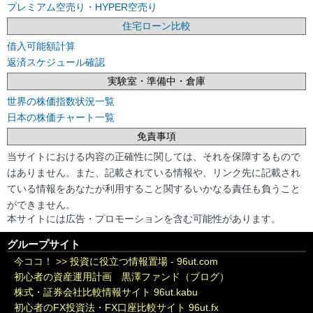
プレミアム空売り・HYPER空売り
住宅ローン比較
借入可能額計算
返済スケジュール確認
実験室・準備中・倉庫
世界の株価指数状況一覧
日本の株価チャート一覧
免責事項
当サイトにおける内容の正確性に関しては、それを保障するもので
はありません。また、記載されている情報や、リンク先に記載され
ている情報をあなたが利用すること関するいかなる責任も負うこと
ができません。
本サイトには広告・プロモーションを含む可能性があります。
グループサイト
今ココ！ >>
投資に役立つ情報置場 - 96ut.com
初心者の資産運用計画 黒澤ファンド（ブログ）
株式・証券会社比較情報サイト 96ut.kabu
初心者のFX投資法・FX口座比較サイト 96ut.fx