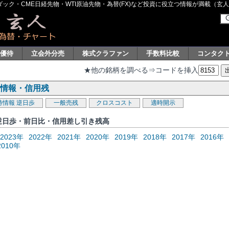
ク・CME日経先物・WTI原油先物・為替(FX)など投資に役立つ情報が満載（玄人グル
主優待
立会外分売
株式クラファン
手数料比較
コンタク
★他の銘柄を調べる⇒コードを挿入
組情報・信用残
待情報
逆日歩
一般売残
クロスコスト
適時開示
逆日歩・前日比・信用差し引き残高
2023年
2022年
2021年
2020年
2019年
2018年
2017年
2016年
2010年