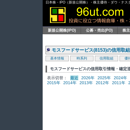
日本株・IPO（新規公開株）・株主優待・ダウ・ナスダッ
新規公開株(IPO)
公募・売出(PO)
株
モスフードサービス(8153)の信用取
基本情報
時系列
信用取組
優
モスフードサービスの信用取引情報・確定
表示切替：
最近
2026年
2025年
2024年
2015年
2014年
2013年
2012年
2011年