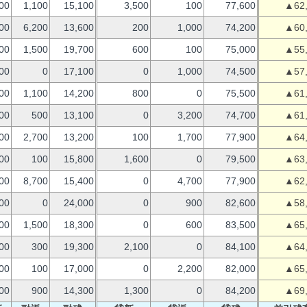
00
1,100
15,100
3,500
100
77,600
▲62
00
6,200
13,600
200
1,000
74,200
▲60
00
1,500
19,700
600
100
75,000
▲55
00
0
17,100
0
1,000
74,500
▲57
00
1,100
14,200
800
0
75,500
▲61
00
500
13,100
0
3,200
74,700
▲61
00
2,700
13,200
100
1,700
77,900
▲64
00
100
15,800
1,600
0
79,500
▲63
00
8,700
15,400
0
4,700
77,900
▲62
00
0
24,000
0
900
82,600
▲58
00
1,500
18,300
0
600
83,500
▲65
00
300
19,300
2,100
0
84,100
▲64
00
100
17,000
0
2,200
82,000
▲65
00
900
14,300
1,300
0
84,200
▲69