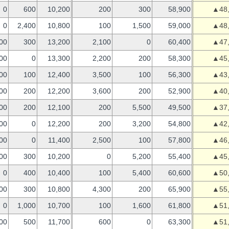
0
600
10,200
200
300
58,900
▲48
0
2,400
10,800
100
1,500
59,000
▲48
00
300
13,200
2,100
0
60,400
▲47
00
0
13,300
2,200
200
58,300
▲45
00
100
12,400
3,500
100
56,300
▲43
00
200
12,200
3,600
200
52,900
▲40
00
200
12,100
200
5,500
49,500
▲37
00
0
12,200
200
3,200
54,800
▲42
00
0
11,400
2,500
100
57,800
▲46
00
300
10,200
0
5,200
55,400
▲45
0
400
10,400
100
5,400
60,600
▲50
00
300
10,800
4,300
200
65,900
▲55
0
1,000
10,700
100
1,600
61,800
▲51
00
500
11,700
600
0
63,300
▲51