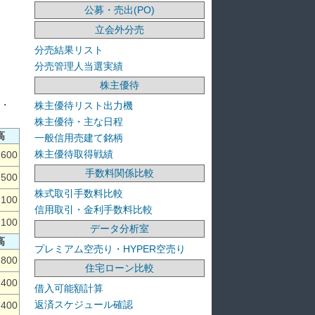
公募・売出(PO)
立会外分売
分売結果リスト
分売管理人当選実績
株主優待
・・
株主優待リスト出力機
株主優待・主な日程
高
一般信用売建て銘柄
株主優待取得戦績
,600
手数料関係比較
,500
株式取引手数料比較
,100
信用取引・金利手数料比較
,100
データ分析室
高
プレミアム空売り・HYPER空売り
,800
住宅ローン比較
,400
借入可能額計算
返済スケジュール確認
,400