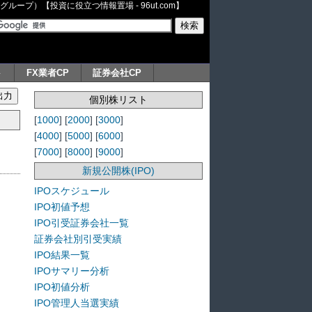
ープ）【投資に役立つ情報置場 - 96ut.com】
ト
FX業者CP
証券会社CP
個別株リスト
[
1000
] [
2000
] [
3000
]
[
4000
] [
5000
] [
6000
]
[
7000
] [
8000
] [
9000
]
新規公開株(IPO)
IPOスケジュール
IPO初値予想
IPO引受証券会社一覧
証券会社別引受実績
IPO結果一覧
IPOサマリー分析
IPO初値分析
IPO管理人当選実績