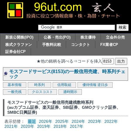
新規公開株(IPO)
公募・売出(PO)
株主優待
立会外分売
株式クラファン
手数料比較
コンタクト
FX業者CP
証券会社CP
★他の銘柄を調べる⇒コードを挿入
モスフードサービス(8153)の一般信用売建、時系列チェ
ック
基本情報
時系列
信用取組
優待情報
逆日歩
一般売残
クロスコスト
適時開示
モスフードサービスの一般信用売建残数時系列
(auカブコム証券、楽天証券、SBI証券、GMOクリック証券、
SMBC日興証券)
表示切替：
最近
2026年
2025年
2024年
2023年
2022年
2021年
2020年
2019年
2018年
2017年