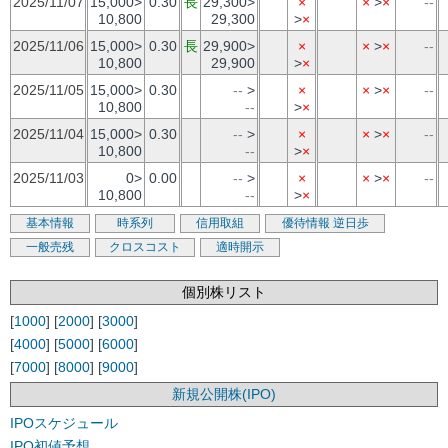
2025/11/07
15,000>
0.30
長
29,300>
×
×
>
×
--
10,800
29,300
>
×
2025/11/06
15,000>
0.30
長
29,900>
×
×
>
×
--
10,800
29,900
>
×
2025/11/05
15,000>
0.30
--
>
×
×
>
×
--
10,800
--
>
×
2025/11/04
15,000>
0.30
--
>
×
×
>
×
--
10,800
--
>
×
2025/11/03
0>
0.00
--
>
×
×
>
×
--
10,800
--
>
×
基本情報
時系列
信用取組
優待情報
逆日歩
一般売残
クロスコスト
適時開示
個別株リスト
[
1000
] [
2000
] [
3000
]
[
4000
] [
5000
] [
6000
]
[
7000
] [
8000
] [
9000
]
新規公開株(IPO)
IPOスケジュール
IPO初値予想