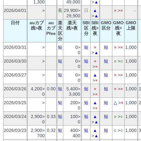
1,300
49,000
>
▲
2026/04/01
>
長
29,900>
日
▲
×
>
×
--
29,900
>
▲
日付
auカブ
au
楽
楽天
SBI
SBI
GMO
GMO
GMO
残>夜
カブ
天
残>夜
区
残>
区分
残>
上限
Pfee
区
分
夜
夜
分
2026/03/31
>
短
0>
短
×
短
×
>
×
1,000
0
>
▲
2026/03/30
>
短
0>
短
×
短
○
>
○
1,000
0
>
×
2026/03/27
>
短
0>
短
▲
短
×
>
×
1,000
0
>
×
2026/03/26
4,200>
0.00
短
5,400>
短
×
短
×
>
×
1,000
0
3,000
>
×
2026/03/25
>
短
200>
短
▲
短
△
>
×
1,000
0
>
×
2026/03/24
2,900>
0.33
短
100>
短
▲
短
○
>
○
1,000
0
0
>
▲
2026/03/23
2,900>
0.32
短
400>
短
▲
短
○
>
○
1,000
700
400
>
▲