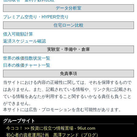
データ分析室
プレミアム空売り・HYPER空売り
住宅ローン比較
借入可能額計算
返済スケジュール確認
実験室・準備中・倉庫
世界の株価指数状況一覧
日本の株価チャート一覧
免責事項
当サイトにおける内容の正確性に関しては、それを保障するもので
はありません。また、記載されている情報や、リンク先に記載され
ている情報をあなたが利用すること関するいかなる責任も負うこと
ができません。
本サイトには広告・プロモーションを含む可能性があります。
グループサイト
今ココ！ >>
投資に役立つ情報置場 - 96ut.com
初心者の資産運用計画 黒澤ファンド（ブログ）