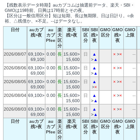
【残数表示データ時期】auカブコムは抽選前データ、楽天・SBI・
GMOは19時前、日興は17時前とその夜。
【区分は一般信用区分】短は短期、長は無期限、日は日計り。○余
裕、△残僅か、×不足。--はデータなし。
日付
auカブ
au
楽
楽天
SBI
SBI
GMO
GMO
GMO
残>夜
カブ
天
残>夜
区
残>
区分
残>
上限
Pfee
区
分
夜
夜
分
2026/08/07
69,100>
0.00
長
15,600>
日
▲
×
>
×
--
69,100
15,600
>
▲
2026/08/06
69,100>
0.00
長
15,600>
日
▲
×
>
×
--
69,000
15,600
>
▲
2026/08/05
69,100>
0.00
長
15,600>
日
▲
×
>
×
--
69,000
15,600
>
×
2026/08/04
69,100>
0.00
長
15,600>
日
▲
×
>
×
--
15,600
>
▲
2026/08/03
69,100>
0.00
長
15,600>
日
▲
×
>
×
--
69,000
15,600
>
▲
日付
auカブ
au
楽
楽天
SBI
SBI
GMO
GMO
GMO
残>夜
カブ
天
残>夜
区
残>
区分
残>
上限
Pfee
区
分
夜
夜
分