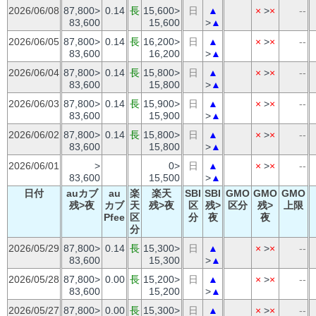
2026/06/08
87,800>
0.14
長
15,600>
日
▲
×
>
×
--
83,600
15,600
>
▲
2026/06/05
87,800>
0.14
長
16,200>
日
▲
×
>
×
--
83,600
16,200
>
▲
2026/06/04
87,800>
0.14
長
15,800>
日
▲
×
>
×
--
83,600
15,800
>
▲
2026/06/03
87,800>
0.14
長
15,900>
日
▲
×
>
×
--
83,600
15,900
>
▲
2026/06/02
87,800>
0.14
長
15,800>
日
▲
×
>
×
--
83,600
15,800
>
▲
2026/06/01
>
0>
日
▲
×
>
×
--
83,600
15,500
>
▲
日付
auカブ
au
楽
楽天
SBI
SBI
GMO
GMO
GMO
残>夜
カブ
天
残>夜
区
残>
区分
残>
上限
Pfee
区
分
夜
夜
分
2026/05/29
87,800>
0.14
長
15,300>
日
▲
×
>
×
--
83,600
15,300
>
▲
2026/05/28
87,800>
0.00
長
15,200>
日
▲
×
>
×
--
83,600
15,200
>
▲
2026/05/27
87,800>
0.00
長
15,300>
日
▲
×
>
×
--