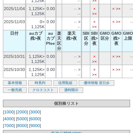
1,125K
--
>
×
2025/11/04
1,125K>
0.00
--
>
×
×
>
×
--
1,125K
--
>
×
2025/11/03
0>
0.00
--
>
×
×
>
×
--
1,125K
--
>
×
日付
auカブ
au
楽
楽天
SBI
SBI
GMO
GMO
GMO
残>夜
カブ
天
残>夜
区
残>
区分
残>
上限
Pfee
区
分
夜
夜
分
2025/10/31
1,125K>
0.00
--
>
×
×
>
×
--
1,125K
--
>
×
2025/10/30
1,125K>
0.00
--
>
×
×
>
×
--
1,125K
--
>
×
基本情報
時系列
信用取組
優待情報
逆日歩
一般売残
クロスコスト
適時開示
個別株リスト
[
1000
] [
2000
] [
3000
]
[
4000
] [
5000
] [
6000
]
[
7000
] [
8000
] [
9000
]