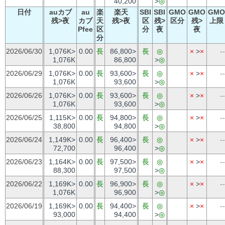
40,200
>
◎
日付
auカブ
au
楽
楽天
SBI
SBI
GMO
GMO
GMO
残>夜
カブ
天
残>夜
区
残>
区分
残>
上限
Pfee
区
分
夜
夜
分
2026/06/30
1,076K>
0.00
長
86,800>
長
◎
×
>
×
--
1,076K
86,800
>
◎
2026/06/29
1,076K>
0.00
長
93,600>
長
◎
×
>
×
--
1,076K
93,600
>
◎
2026/06/26
1,076K>
0.00
長
93,600>
長
◎
×
>
×
--
1,076K
93,600
>
◎
2026/06/25
1,115K>
0.00
長
94,800>
長
◎
×
>
×
--
38,800
94,800
>
◎
2026/06/24
1,149K>
0.00
長
96,400>
長
◎
×
>
×
--
72,700
96,400
>
◎
2026/06/23
1,164K>
0.00
長
97,500>
長
◎
×
>
×
--
88,300
97,500
>
◎
2026/06/22
1,169K>
0.00
長
96,900>
長
◎
×
>
×
--
1,076K
96,900
>
◎
2026/06/19
1,169K>
0.00
長
94,400>
長
◎
×
>
×
--
93,000
94,400
>
◎