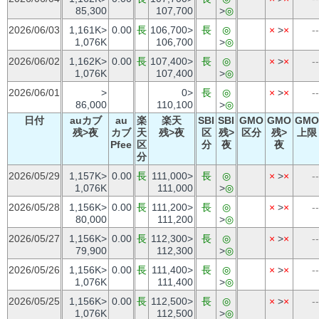
85,300
107,700
>
◎
2026/06/03
1,161K>
0.00
長
106,700>
長
◎
×
>
×
--
1,076K
106,700
>
◎
2026/06/02
1,162K>
0.00
長
107,400>
長
◎
×
>
×
--
1,076K
107,400
>
◎
2026/06/01
>
0>
長
◎
×
>
×
--
86,000
110,100
>
◎
日付
auカブ
au
楽
楽天
SBI
SBI
GMO
GMO
GMO
残>夜
カブ
天
残>夜
区
残>
区分
残>
上限
Pfee
区
分
夜
夜
分
2026/05/29
1,157K>
0.00
長
111,000>
長
◎
×
>
×
--
1,076K
111,000
>
◎
2026/05/28
1,156K>
0.00
長
111,200>
長
◎
×
>
×
--
80,000
111,200
>
◎
2026/05/27
1,156K>
0.00
長
112,300>
長
◎
×
>
×
--
79,900
112,300
>
◎
2026/05/26
1,156K>
0.00
長
111,400>
長
◎
×
>
×
--
1,076K
111,400
>
◎
2026/05/25
1,156K>
0.00
長
112,500>
長
◎
×
>
×
--
1,076K
112,500
>
◎