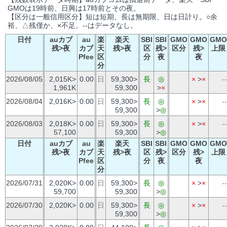
GMOは19時前、日興は17時前とその夜。
【区分は一般信用区分】短は短期、長は無期限、日は日計り。○余
裕、△残僅か、×不足。--はデータなし。
日付
auカブ
au
楽
楽天
SBI
SBI
GMO
GMO
GMO
残>夜
カブ
天
残>夜
区
残>
区分
残>
上限
Pfee
区
分
夜
夜
分
2026/08/05
2,015K>
0.00
日
59,300>
長
◎
×
>
×
--
1,961K
59,300
>
×
2026/08/04
2,016K>
0.00
日
59,300>
長
◎
×
>
×
--
59,300
>
◎
2026/08/03
2,018K>
0.00
日
59,300>
長
◎
×
>
×
--
57,100
59,300
>
◎
日付
auカブ
au
楽
楽天
SBI
SBI
GMO
GMO
GMO
残>夜
カブ
天
残>夜
区
残>
区分
残>
上限
Pfee
区
分
夜
夜
分
2026/07/31
2,020K>
0.00
日
59,300>
長
◎
×
>
×
--
59,700
59,300
>
◎
2026/07/30
2,020K>
0.00
日
59,300>
長
◎
×
>
×
--
59,300
>
◎