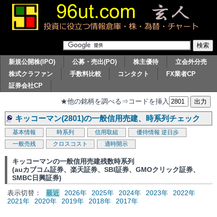
新規公開株(IPO)
公募・売出(PO)
株主優待
立会外分売
株式クラファン
手数料比較
コンタクト
FX業者CP
証券会社CP
★他の銘柄を調べる⇒コードを挿入
キッコーマン(2801)の一般信用売建、時系列チェック
基本情報
時系列
信用取組
優待情報
逆日歩
一般売残
クロスコスト
適時開示
キッコーマンの一般信用売建残数時系列
(auカブコム証券、楽天証券、SBI証券、GMOクリック証券、
SMBC日興証券)
表示切替：
最近
2026年
2025年
2024年
2023年
2022年
2021年
2020年
2019年
2018年
2017年