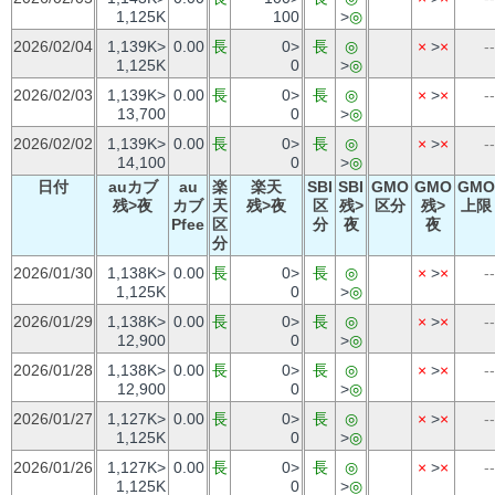
1,125K
100
>
◎
2026/02/04
1,139K>
0.00
長
0>
長
◎
×
>
×
--
1,125K
0
>
◎
2026/02/03
1,139K>
0.00
長
0>
長
◎
×
>
×
--
13,700
0
>
◎
2026/02/02
1,139K>
0.00
長
0>
長
◎
×
>
×
--
14,100
0
>
◎
日付
auカブ
au
楽
楽天
SBI
SBI
GMO
GMO
GMO
残>夜
カブ
天
残>夜
区
残>
区分
残>
上限
Pfee
区
分
夜
夜
分
2026/01/30
1,138K>
0.00
長
0>
長
◎
×
>
×
--
1,125K
0
>
◎
2026/01/29
1,138K>
0.00
長
0>
長
◎
×
>
×
--
12,900
0
>
◎
2026/01/28
1,138K>
0.00
長
0>
長
◎
×
>
×
--
12,900
0
>
◎
2026/01/27
1,127K>
0.00
長
0>
長
◎
×
>
×
--
1,125K
0
>
◎
2026/01/26
1,127K>
0.00
長
0>
長
◎
×
>
×
--
1,125K
0
>
◎