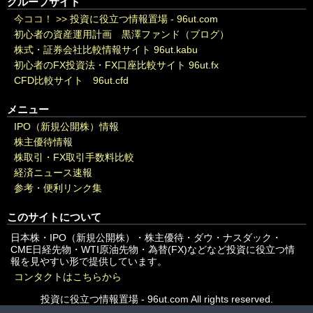
グループサイト
今ココ！ >>
投資に役立つ情報置場 - 96ut.com
初心者の資産運用計画 黒澤ファンド（ブログ）
株式・証券会社比較情報サイト 96ut.kabu
初心者のFX投資法・FX口座比較サイト 96ut.fx
CFD比較サイト 96ut.cfd
メニュー
IPO（新規公開株）情報
株主優待情報
株取引・FX取引手数料比較
経済ニュース速報
参考・便利リンク集
このサイトについて
日本株・IPO（新規公開株）・株主優待・ダウ・ナスダック・
CME日経先物・WTI原油先物・為替(FX)などなど投資に役立つ情
報を見やすい形で提供しています。
コンタクトはこちらから
投資に役立つ情報置場 - 96ut.com All rights reserved.