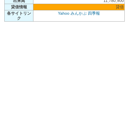
出来高
11,780,900
貸借情報
貸借
各サイトリン
Yahoo
みんかぶ
四季報
ク