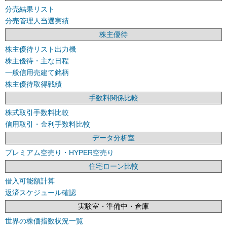
分売結果リスト
分売管理人当選実績
株主優待
株主優待リスト出力機
株主優待・主な日程
一般信用売建て銘柄
株主優待取得戦績
手数料関係比較
株式取引手数料比較
信用取引・金利手数料比較
データ分析室
プレミアム空売り・HYPER空売り
住宅ローン比較
借入可能額計算
返済スケジュール確認
実験室・準備中・倉庫
世界の株価指数状況一覧