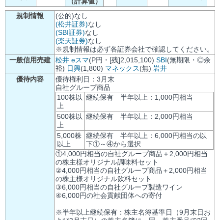
（計算値）
規制情報
(公的)なし
(松井証券)
なし
(SBI証券)
なし
(楽天証券)
なし
※規制情報は必ず各証券会社で確認してください。
一般信用売建
松井
eスマ
(P円・[残]2,015,100)
SBI
(無期限・◎余
裕)
日興
(1,800)
マネックス
(無)
岩井
優待内容
優待権利日：3月末
自社グループ商品
100株以
継続保有 半年以上：1,000円相当
上
500株以
継続保有 半年以上：2,000円相当
上
5,000株
継続保有 半年以上：6,000円相当の以
以上
下①～④から選択
①4,000円相当の自社グループ商品＋2,000円相当
の株主様オリジナル調味料セット
②4,000円相当の自社グループ商品＋2,000円相当
の株主様オリジナル飲料セット
③6,000円相当の自社グループ製造ワイン
④6,000円の社会貢献団体への寄付
※半年以上継続保有：株主名簿基準日（9月末日お