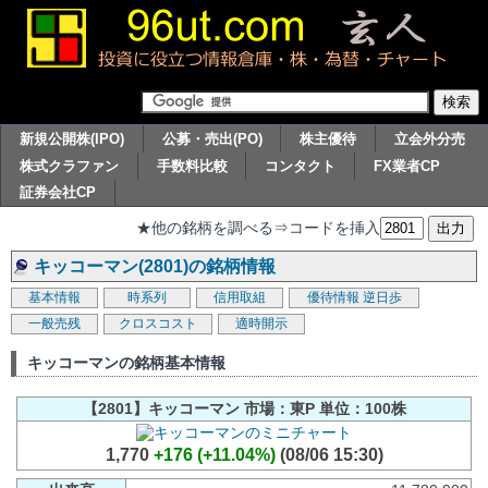
新規公開株(IPO)
公募・売出(PO)
株主優待
立会外分売
株式クラファン
手数料比較
コンタクト
FX業者CP
証券会社CP
★他の銘柄を調べる⇒コードを挿入
キッコーマン(2801)の銘柄情報
基本情報
時系列
信用取組
優待情報
逆日歩
一般売残
クロスコスト
適時開示
キッコーマンの銘柄基本情報
【2801】キッコーマン 市場：東P 単位：100株
1,770
+176 (+11.04%)
(08/06 15:30)