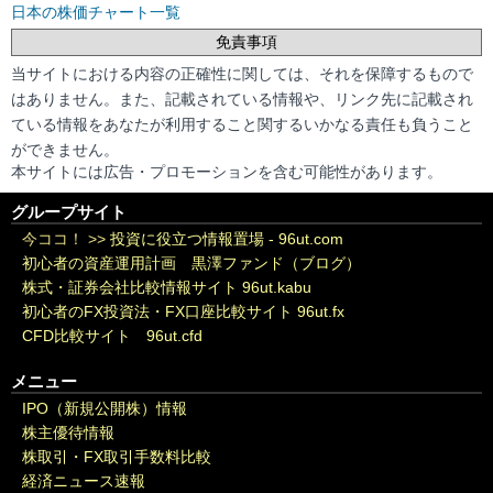
日本の株価チャート一覧
免責事項
当サイトにおける内容の正確性に関しては、それを保障するもので
はありません。また、記載されている情報や、リンク先に記載され
ている情報をあなたが利用すること関するいかなる責任も負うこと
ができません。
本サイトには広告・プロモーションを含む可能性があります。
グループサイト
今ココ！ >>
投資に役立つ情報置場 - 96ut.com
初心者の資産運用計画 黒澤ファンド（ブログ）
株式・証券会社比較情報サイト 96ut.kabu
初心者のFX投資法・FX口座比較サイト 96ut.fx
CFD比較サイト 96ut.cfd
メニュー
IPO（新規公開株）情報
株主優待情報
株取引・FX取引手数料比較
経済ニュース速報