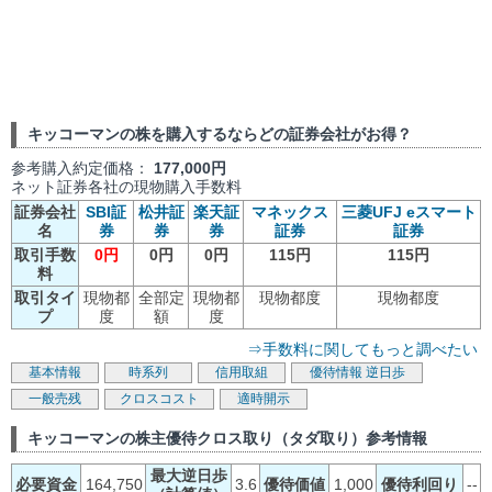
キッコーマンの株を購入するならどの証券会社がお得？
参考購入約定価格：
177,000円
ネット証券各社の現物購入手数料
証券会社
SBI証
松井証
楽天証
マネックス
三菱UFJ eスマート
名
券
券
券
証券
証券
取引手数
0円
0円
0円
115円
115円
料
取引タイ
現物都
全部定
現物都
現物都度
現物都度
プ
度
額
度
⇒手数料に関してもっと調べたい
基本情報
時系列
信用取組
優待情報
逆日歩
一般売残
クロスコスト
適時開示
キッコーマンの株主優待クロス取り（タダ取り）参考情報
最大逆日歩
必要資金
164,750
3.6
優待価値
1,000
優待利回り
--