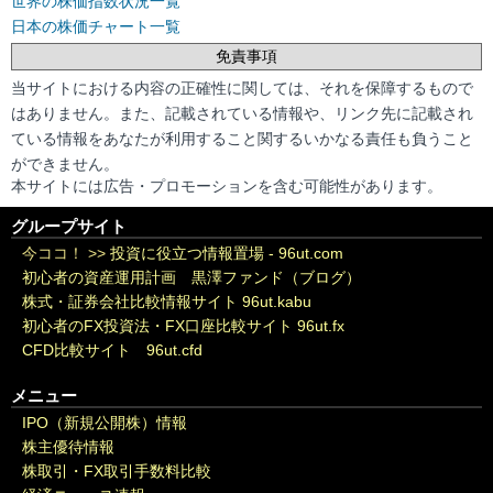
世界の株価指数状況一覧
日本の株価チャート一覧
免責事項
当サイトにおける内容の正確性に関しては、それを保障するもので
はありません。また、記載されている情報や、リンク先に記載され
ている情報をあなたが利用すること関するいかなる責任も負うこと
ができません。
本サイトには広告・プロモーションを含む可能性があります。
グループサイト
今ココ！ >>
投資に役立つ情報置場 - 96ut.com
初心者の資産運用計画 黒澤ファンド（ブログ）
株式・証券会社比較情報サイト 96ut.kabu
初心者のFX投資法・FX口座比較サイト 96ut.fx
CFD比較サイト 96ut.cfd
メニュー
IPO（新規公開株）情報
株主優待情報
株取引・FX取引手数料比較