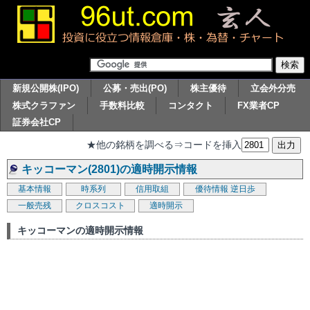
新規公開株(IPO)
公募・売出(PO)
株主優待
立会外分売
株式クラファン
手数料比較
コンタクト
FX業者CP
証券会社CP
★他の銘柄を調べる⇒コードを挿入
キッコーマン(2801)の適時開示情報
基本情報
時系列
信用取組
優待情報
逆日歩
一般売残
クロスコスト
適時開示
キッコーマンの適時開示情報