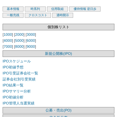
基本情報
時系列
信用取組
優待情報
逆日歩
一般売残
クロスコスト
適時開示
個別株リスト
[
1000
] [
2000
] [
3000
]
[
4000
] [
5000
] [
6000
]
[
7000
] [
8000
] [
9000
]
新規公開株(IPO)
IPOスケジュール
IPO初値予想
IPO引受証券会社一覧
証券会社別引受実績
IPO結果一覧
IPOサマリー分析
IPO初値分析
IPO管理人当選実績
公募・売出(PO)