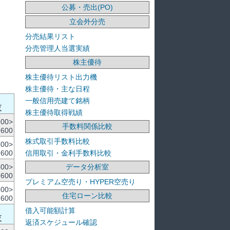
公募・売出(PO)
立会外分売
分売結果リスト
分売管理人当選実績
株主優待
株主優待リスト出力機
株主優待・主な日程
一般信用売建て銘柄
夜
株主優待取得戦績
600>
手数料関係比較
,600
株式取引手数料比較
600>
信用取引・金利手数料比較
,600
データ分析室
600>
,600
プレミアム空売り・HYPER空売り
600>
住宅ローン比較
,600
借入可能額計算
夜
返済スケジュール確認