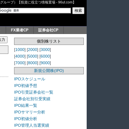
ープ）【投資に役立つ情報置場 - 96ut.com】
ト
FX業者CP
証券会社CP
個別株リスト
[
1000
] [
2000
] [
3000
]
[
4000
] [
5000
] [
6000
]
[
7000
] [
8000
] [
9000
]
新規公開株(IPO)
IPOスケジュール
IPO初値予想
IPO引受証券会社一覧
証券会社別引受実績
IPO結果一覧
IPOサマリー分析
IPO初値分析
IPO管理人当選実績