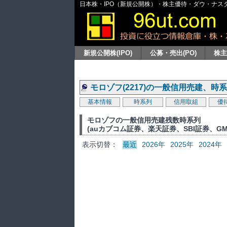
日本株・IPO（新規公開株）・株主優待・ダウ・ナスダッ
新規公開株(IPO)
公募・売出(PO)
株
モロゾフ(2217)の一般信用売建、時
基本情報
時系列
信用取組
優
モロゾフの一般信用売建残数時系列
(auカブコム証券、楽天証券、SBI証券、G
表示切替：
最近
2026年
2025年
2024年