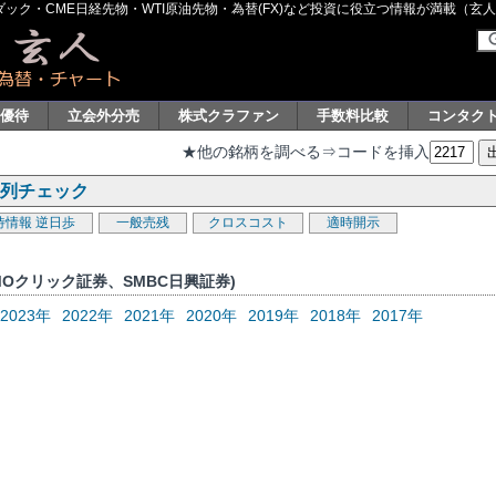
ク・CME日経先物・WTI原油先物・為替(FX)など投資に役立つ情報が満載（玄人グル
主優待
立会外分売
株式クラファン
手数料比較
コンタク
★他の銘柄を調べる⇒コードを挿入
系列チェック
待情報
逆日歩
一般売残
クロスコスト
適時開示
MOクリック証券、SMBC日興証券)
2023年
2022年
2021年
2020年
2019年
2018年
2017年