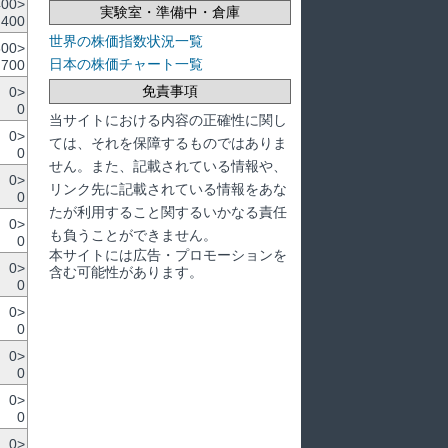
400>
実験室・準備中・倉庫
,400
世界の株価指数状況一覧
800>
日本の株価チャート一覧
,700
免責事項
0>
0
当サイトにおける内容の正確性に関し
0>
ては、それを保障するものではありま
0
せん。また、記載されている情報や、
0>
リンク先に記載されている情報をあな
0
たが利用すること関するいかなる責任
0>
も負うことができません。
0
本サイトには広告・プロモーションを
0>
含む可能性があります。
0
0>
0
0>
0
0>
0
0>