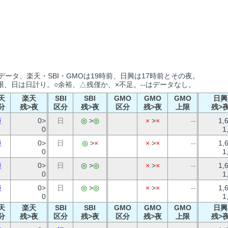
ータ、楽天・SBI・GMOは19時前、日興は17時前とその夜。
、日は日計り。○余裕、△残僅か、×不足。--はデータなし。
天
楽天
SBI
SBI
GMO
GMO
GMO
日興
分
残>夜
区分
残>夜
区分
残>夜
上限
残>
短
0>
日
◎
>
◎
×
>
×
--
1,
0
1
短
0>
日
◎
>
×
×
>
×
--
1,
0
1
短
0>
日
◎
>
◎
×
>
×
--
1,
0
1
短
0>
日
◎
>
◎
×
>
×
--
1,
0
1
天
楽天
SBI
SBI
GMO
GMO
GMO
日興
分
残>夜
区分
残>夜
区分
残>夜
上限
残>