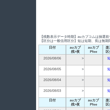
【残数表示データ時期】auカブコムは抽選前デ
【区分は一般信用区分】短は短期、長は無期限
日付
auカブ
auカブ
楽
残>夜
Pfee
区
2026/08/06
>
2026/08/05
>
2026/08/04
>
2026/08/03
>
日付
auカブ
auカブ
楽
残>夜
Pfee
区