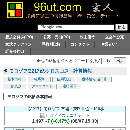
新規公開株(IPO)
公募・売出(PO)
株主優待
立会外分売
株式クラファン
手数料比較
コンタクト
FX業者CP
証券会社CP
★他の銘柄を調べる⇒コードを挿入
モロゾフ(2217)のクロスコスト計算情報
基本情報
時系列
信用取組
優待情報
逆日歩
一般売残
クロスコスト
適時開示
モロゾフの銘柄基本情報
【2217】モロゾフ 市場：東P 単位：100株
1,497
+7 (+0.47%)
(08/07 15:30)