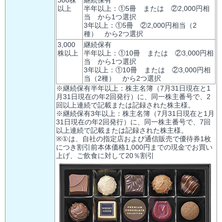
以上
半年以上：①5冊 または ②2,000円相
当 から1つ選択
3年以上：①5冊 ②2,000円相当（2
種） から2つ選択
3,000
継続保有
株以上
半年以上：①10冊 または ②3,000円相
当 から1つ選択
3年以上：①10冊 または ②3,000円相
当（2種） から2つ選択
※継続保有半年以上：株主名簿（7月31日現在と1
月31日現在の年2回発行）に、同一株主番号で、2
回以上連続で記載または記録された株主様。
※継続保有3年以上：株主名簿（7月31日現在と1月
31日現在の年2回発行）に、同一株主番号で、7回
以上連続で記載または記録された株主様。
※①は、自社の指定店および通信販売で優待券1枚
につき割引前本体価格1,000円までの現金でお買い
上げ、ご飲食に対して20％割引