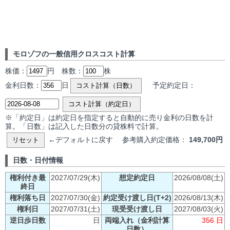
モロゾフの一般信用クロスコスト計算
株価：
円 株数：
株
金利日数：
日
予定約定日：
コスト計算（日数）
コスト計算（約定日）
※「約定日」は約定日を指定すると自動的に売り金利の日数を計
算。「日数」は記入した日数分の貸株料で計算。
←デフォルトに戻す 参考購入約定価格：
149,700円
リセット
日数・日付情報
権利付き最
2027/07/29(木)
想定約定日
2026/08/08(土)
終日
権利落ち日
2027/07/30(金)
約定受け渡し日(T+2)
2026/08/13(木)
権利日
2027/07/31(土)
現受受け渡し日
2027/08/03(火)
逆日歩日数
日
両端入れ（金利計算
356 日
日数）