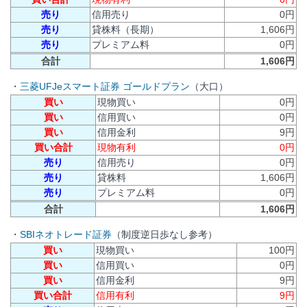
売り
信用売り
0円
売り
貸株料（長期）
1,606円
売り
プレミアム料
0円
合計
1,606円
・
三菱UFJeスマート証券 ゴールドプラン
（大口）
買い
現物買い
0円
買い
信用買い
0円
買い
信用金利
9円
買い合計
現物有利
0円
売り
信用売り
0円
売り
貸株料
1,606円
売り
プレミアム料
0円
合計
1,606円
・
SBIネオトレード証券
（制度逆日歩なし参考）
買い
現物買い
100円
買い
信用買い
0円
買い
信用金利
9円
買い合計
信用有利
9円