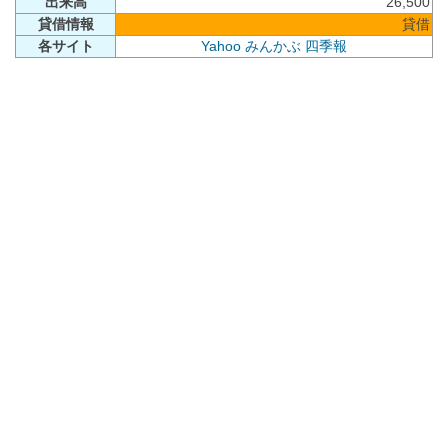
出来高
26,500
貸借情報
貸借
各サイト
Yahoo
みんかぶ
四季報