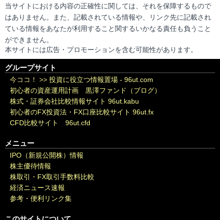
当サイトにおける内容の正確性に関しては、それを保障するもので
はありません。また、記載されている情報や、リンク先に記載され
ている情報をあなたが利用すること関するいかなる責任も負うこと
ができません。
本サイトには広告・プロモーションを含む可能性があります。
グループサイト
今ココ！ >>
投資に役立つ情報置場 - 96ut.com
初心者の資産運用計画 黒澤ファンド（ブログ）
株式・証券会社比較情報サイト 96ut.kabu
初心者のFX投資法・FX口座比較サイト 96ut.fx
CFD比較サイト 96ut.cfd
メニュー
IPO（新規公開株）情報
株主優待情報
株取引・FX取引手数料比較
経済ニュース速報
参考・便利リンク集
このサイトについて