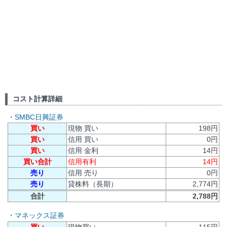
コスト計算詳細
・
SMBC日興証券
買い
現物 買い
198円
買い
信用 買い
0円
買い
信用 金利
14円
買い合計
信用有利
14円
売り
信用 売り
0円
売り
貸株料（長期）
2,774円
合計
2,788円
・
マネックス証券
買い
現物買い
115円