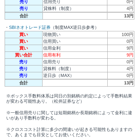
売り
信用売り
0円
売り
貸株料（制度）
4円
合計
13円
・
SBIネオトレード証券
（制度MAX逆日歩参考）
買い
現物買い
100円
買い
信用買い
0円
買い
信用金利
9円
買い合計
信用有利
9円
売り
信用売り
0円
売り
貸株料（制度）
4円
売り
逆日歩（MAX）
0円
合計
13円
※ボックス手数料体系は同日の別銘柄の約定によって手数料結果
が変わる可能性あり。（松井証券など）
※一般信用売りに関しては短期銘柄か長期銘柄によって金利に違
いがあり手数料が変わる。
※クロスコスト計算に多少の間違いが起きる可能性もありますの
で、あくまでも目安としてお使いください。