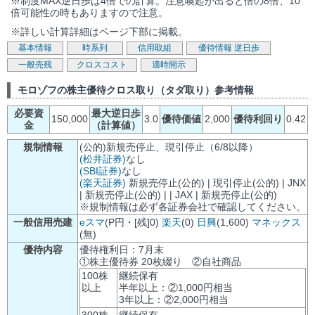
※制度MAX逆日歩は4倍での計算。注意喚起が出ると倍の8倍、10
倍可能性の時もありますので注意。
※詳しい計算詳細はページ下部に掲載。
基本情報
時系列
信用取組
優待情報
逆日歩
一般売残
クロスコスト
適時開示
モロゾフの株主優待クロス取り（タダ取り）参考情報
必要資
最大逆日歩
150,000
3.0
優待価値
2,000
優待利回り
0.42
金
（計算値）
規制情報
(公的)新規売停止、現引停止（6/8以降）
(松井証券)
なし
(SBI証券)
なし
(楽天証券)
新規売停止(公的) | 現引停止(公的) | JNX
| 新規売停止(公的) | | JAX | 新規売停止(公的)
※規制情報は必ず各証券会社で確認してください。
一般信用売建
eスマ
(P円・[残]0)
楽天
(0)
日興
(1,600)
マネックス
(無)
優待内容
優待権利日：7月末
①株主優待券 20枚綴り ②自社商品
100株
継続保有
以上
半年以上：②1,000円相当
3年以上：②2,000円相当
300株
継続保有