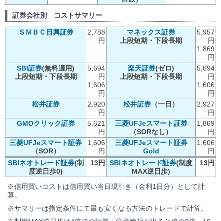
証券会社別 コストサマリー
ＳＭＢＣ日興証券
2,788
マネックス証券
5,957
円
上段短期・下段長期
円
1,869
円
SBI証券
(無料適用)
5,694
楽天証券
(ゼロ)
5,694
上段短期・下段長期
円
上段短期・下段長期
円
1,606
1,606
円
円
松井証券
2,920
松井証券
（一日）
2,927
円
円
GMOクリック証券
5,621
三菱UFJeスマート証券
1,869
円
（SORなし）
円
三菱UFJeスマート証券
1,606
三菱UFJeスマート証券
1,606
（SOR）
円
Gold
円
SBIネオトレード証券
(制
13円
SBIネオトレード証券
(制度
13円
度逆日歩0)
MAX逆日歩)
※信用買いコストは信用買い当日現引き（金利1日分）として計
算。
※サマリーは指定条件にて最も安くなる方法のトレードで計算。