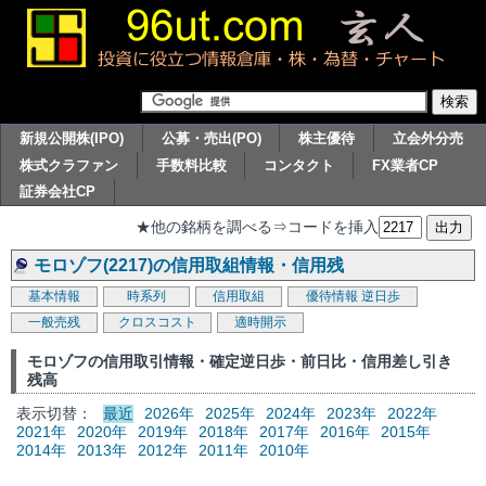
新規公開株(IPO)
公募・売出(PO)
株主優待
立会外分売
株式クラファン
手数料比較
コンタクト
FX業者CP
証券会社CP
★他の銘柄を調べる⇒コードを挿入
モロゾフ(2217)の信用取組情報・信用残
基本情報
時系列
信用取組
優待情報
逆日歩
一般売残
クロスコスト
適時開示
モロゾフの信用取引情報・確定逆日歩・前日比・信用差し引き
残高
表示切替：
最近
2026年
2025年
2024年
2023年
2022年
2021年
2020年
2019年
2018年
2017年
2016年
2015年
2014年
2013年
2012年
2011年
2010年