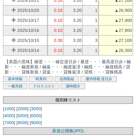
2025/10/21
0.10
3.20
1
▲27,100
2025/10/20
0.10
3.20
1
▲26,900
2025/10/17
0.10
3.20
1
▲27,400
2025/10/16
0.10
3.20
1
▲27,800
2025/10/15
0.30
3.20
3
▲27,100
2025/10/14
0.10
3.20
1
▲26,300
【表題の意味】確逆・・・確定逆日歩 / 最逆・・・最高逆日歩 / 融
新・・・融資新規 / 融返・・・融資返済 / 融残・・・融資残高 / 貸
新・・・貸株新規 / 貸返・・・貸株返済 / 貸残・・・貸株残高
基本情報
時系列
信用取組
優待情報
逆日歩
一般売残
クロスコスト
適時開示
個別株リスト
[
1000
] [
2000
] [
3000
]
[
4000
] [
5000
] [
6000
]
[
7000
] [
8000
] [
9000
]
新規公開株(IPO)