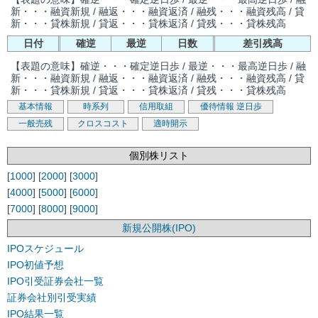
新・・・融資新規 / 融返・・・融資返済 / 融残・・・融資残高 / 貸
新・・・貸株新規 / 貸返・・・貸株返済 / 貸残・・・貸株残高
日付
確逆
最逆
日数
差引残高
【表題の意味】確逆・・・確定逆日歩 / 最逆・・・最高逆日歩 / 融
新・・・融資新規 / 融返・・・融資返済 / 融残・・・融資残高 / 貸
新・・・貸株新規 / 貸返・・・貸株返済 / 貸残・・・貸株残高
基本情報
時系列
信用取組
優待情報
逆日歩
一般売残
クロスコスト
適時開示
個別株リスト
[
1000
] [
2000
] [
3000
]
[
4000
] [
5000
] [
6000
]
[
7000
] [
8000
] [
9000
]
新規公開株(IPO)
IPOスケジュール
IPO初値予想
IPO引受証券会社一覧
証券会社別引受実績
IPO結果一覧