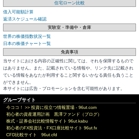
住宅ローン比較
借入可能額計算
返済スケジュール確認
実験室・準備中・倉庫
世界の株価指数状況一覧
日本の株価チャート一覧
免責事項
当サイトにおける内容の正確性に関しては、それを保障するもので
はありません。また、記載されている情報や、リンク先に記載され
ている情報をあなたが利用すること関するいかなる責任も負うこと
ができません。
本サイトには広告・プロモーションを含む可能性があります。
グループサイト
今ココ！ >>
投資に役立つ情報置場 - 96ut.com
初心者の資産運用計画 黒澤ファンド（ブログ）
株式・証券会社比較情報サイト 96ut.kabu
初心者のFX投資法・FX口座比較サイト 96ut.fx
CFD比較サイト 96ut.cfd