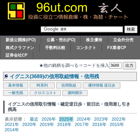
新規公開株(IPO)
公募・売出(PO)
株主優待
立会外分売
株式クラファン
手数料比較
コンタクト
FX業者CP
証券会社CP
★他の銘柄を調べる⇒コードを挿入
イグニス(3689)の信用取組情報・信用残
基本情報
時系列
信用取組
優待情報
逆日歩
一般売残
クロスコスト
適時開示
イグニスの信用取引情報・確定逆日歩・前日比・信用差し引き
残高
表示切替：
最近
2026年
2025年
2024年
2023年
2022年
2021年
2020年
2019年
2018年
2017年
2016年
2015年
2014年