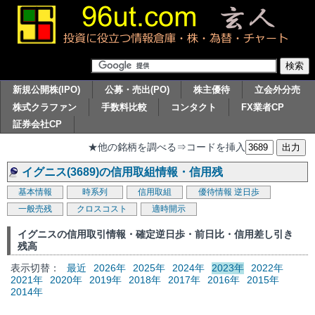
新規公開株(IPO)
公募・売出(PO)
株主優待
立会外分売
株式クラファン
手数料比較
コンタクト
FX業者CP
証券会社CP
★他の銘柄を調べる⇒コードを挿入
イグニス(3689)の信用取組情報・信用残
基本情報
時系列
信用取組
優待情報
逆日歩
一般売残
クロスコスト
適時開示
イグニスの信用取引情報・確定逆日歩・前日比・信用差し引き
残高
表示切替：
最近
2026年
2025年
2024年
2023年
2022年
2021年
2020年
2019年
2018年
2017年
2016年
2015年
2014年