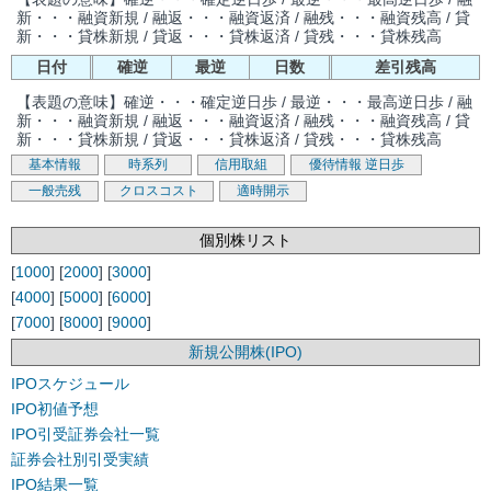
新・・・融資新規 / 融返・・・融資返済 / 融残・・・融資残高 / 貸
新・・・貸株新規 / 貸返・・・貸株返済 / 貸残・・・貸株残高
日付
確逆
最逆
日数
差引残高
【表題の意味】確逆・・・確定逆日歩 / 最逆・・・最高逆日歩 / 融
新・・・融資新規 / 融返・・・融資返済 / 融残・・・融資残高 / 貸
新・・・貸株新規 / 貸返・・・貸株返済 / 貸残・・・貸株残高
基本情報
時系列
信用取組
優待情報
逆日歩
一般売残
クロスコスト
適時開示
個別株リスト
[
1000
] [
2000
] [
3000
]
[
4000
] [
5000
] [
6000
]
[
7000
] [
8000
] [
9000
]
新規公開株(IPO)
IPOスケジュール
IPO初値予想
IPO引受証券会社一覧
証券会社別引受実績
IPO結果一覧