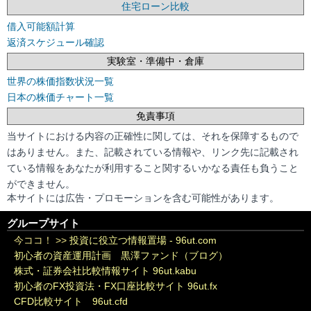
住宅ローン比較
借入可能額計算
返済スケジュール確認
実験室・準備中・倉庫
世界の株価指数状況一覧
日本の株価チャート一覧
免責事項
当サイトにおける内容の正確性に関しては、それを保障するもので
はありません。また、記載されている情報や、リンク先に記載され
ている情報をあなたが利用すること関するいかなる責任も負うこと
ができません。
本サイトには広告・プロモーションを含む可能性があります。
グループサイト
今ココ！ >>
投資に役立つ情報置場 - 96ut.com
初心者の資産運用計画 黒澤ファンド（ブログ）
株式・証券会社比較情報サイト 96ut.kabu
初心者のFX投資法・FX口座比較サイト 96ut.fx
CFD比較サイト 96ut.cfd