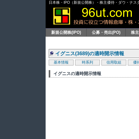
日本株・IPO（新規公開株）・株主優待・ダウ・ナスダッ
新規公開株(IPO)
公募・売出(PO)
株
イグニス(3689)の適時開示情報
基本情報
時系列
信用取組
優
イグニスの適時開示情報