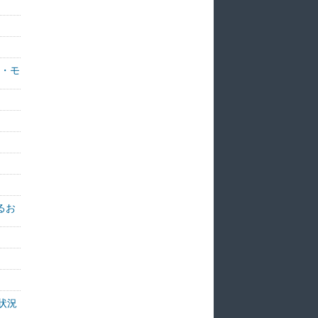
ト・モ
るお
状況