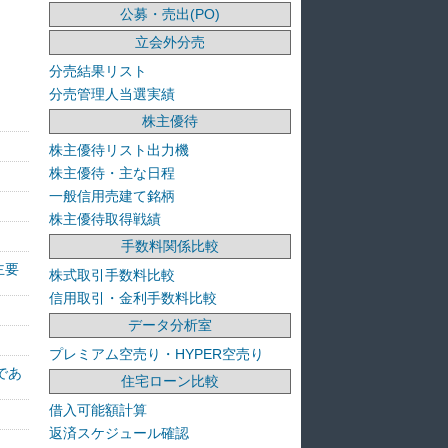
公募・売出(PO)
立会外分売
分売結果リスト
分売管理人当選実績
株主優待
株主優待リスト出力機
株主優待・主な日程
一般信用売建て銘柄
株主優待取得戦績
手数料関係比較
主要
株式取引手数料比較
信用取引・金利手数料比較
データ分析室
プレミアム空売り・HYPER空売り
であ
住宅ローン比較
借入可能額計算
返済スケジュール確認