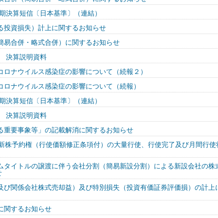
半期決算短信〔日本基準〕（連結）
る投資損失）計上に関するお知らせ
簡易合併・略式合併）に関するお知らせ
期 決算説明資料
コロナウイルス感染症の影響について（続報２）
コロナウイルス感染症の影響について（続報）
半期決算短信〔日本基準〕（連結）
期 決算説明資料
る重要事象等」の記載解消に関するお知らせ
回新株予約権（行使価額修正条項付）の大量行使、行使完了及び月間行使
ムタイトルの譲渡に伴う会社分割（簡易新設分割）による新設会社の株
せ
及び関係会社株式売却益）及び特別損失（投資有価証券評価損）の計上
に関するお知らせ