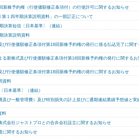
8回新株予約権（行使価額修正条項付）の行使許可に関するお知らせ
月期 第１四半期決算説明資料」の一部訂正について
半期決算短信〔日本基準〕（連結）
半期決算説明資料
及び行使価額修正条項付第18回新株予約権の発行に係る払込完了に関す
よる新株式及び行使価額修正条項付第18回新株予約権の発行に関するお
及び行使価額修正条項付第18回新株予約権の発行に関するお知らせ
明資料
信〔日本基準〕（連結）
費及び一般管理費）及び特別損失の計上並びに通期連結業績予想値と実
資料
株式会社ジャストプロとの合弁会社設立に関するお知らせ
渡に関するお知らせ