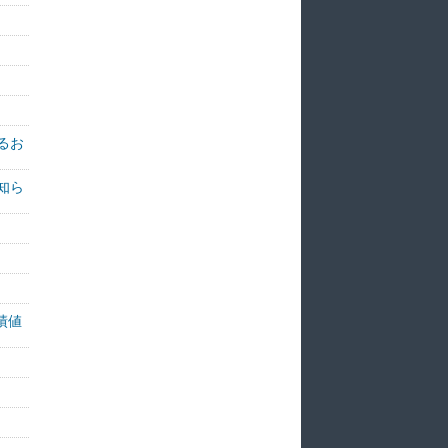
るお
知ら
績値