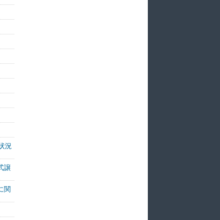
状況
式譲
に関