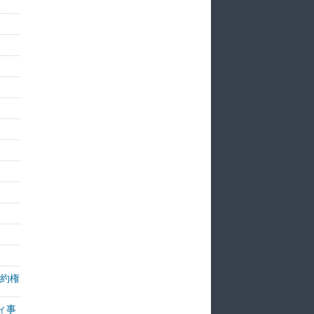
予約権
ティ事