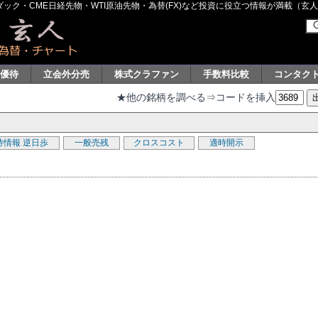
ク・CME日経先物・WTI原油先物・為替(FX)など投資に役立つ情報が満載（玄人グル
主優待
立会外分売
株式クラファン
手数料比較
コンタク
★他の銘柄を調べる⇒コードを挿入
待情報
逆日歩
一般売残
クロスコスト
適時開示