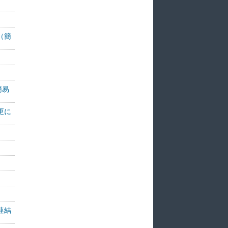
（簡
簡易
更に
連結