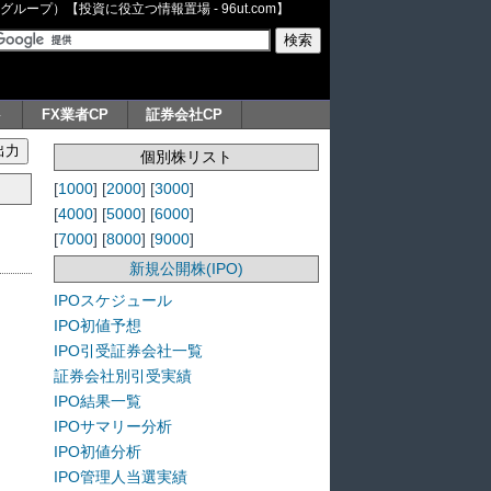
ープ）【投資に役立つ情報置場 - 96ut.com】
ト
FX業者CP
証券会社CP
個別株リスト
[
1000
] [
2000
] [
3000
]
[
4000
] [
5000
] [
6000
]
[
7000
] [
8000
] [
9000
]
新規公開株(IPO)
IPOスケジュール
IPO初値予想
IPO引受証券会社一覧
証券会社別引受実績
IPO結果一覧
IPOサマリー分析
IPO初値分析
IPO管理人当選実績