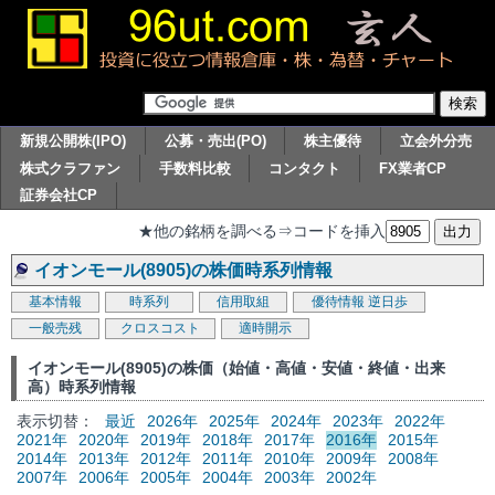
新規公開株(IPO)
公募・売出(PO)
株主優待
立会外分売
株式クラファン
手数料比較
コンタクト
FX業者CP
証券会社CP
★他の銘柄を調べる⇒コードを挿入
イオンモール(8905)の株価時系列情報
基本情報
時系列
信用取組
優待情報
逆日歩
一般売残
クロスコスト
適時開示
イオンモール(8905)の株価（始値・高値・安値・終値・出来
高）時系列情報
表示切替：
最近
2026年
2025年
2024年
2023年
2022年
2021年
2020年
2019年
2018年
2017年
2016年
2015年
2014年
2013年
2012年
2011年
2010年
2009年
2008年
2007年
2006年
2005年
2004年
2003年
2002年