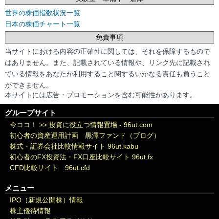
世界の株価指数状況一覧
日本の株価チャート一覧
免責事項
当サイトにおける内容の正確性に関しては、それを保障するもので
はありません。また、記載されている情報や、リンク先に記載され
ている情報をあなたが利用すること関するいかなる責任も負うこと
ができません。
本サイトには広告・プロモーションを含む可能性があります。
グループサイト
今ココ！ >>
投資に役立つ情報置場 - 96ut.com
初心者の資産運用計画 黒澤ファンド（ブログ）
株式・証券会社比較情報サイト 96ut.kabu
初心者のFX投資法・FX口座比較サイト 96ut.fx
CFD比較サイト 96ut.cfd
メニュー
IPO（新規公開株）情報
株主優待情報