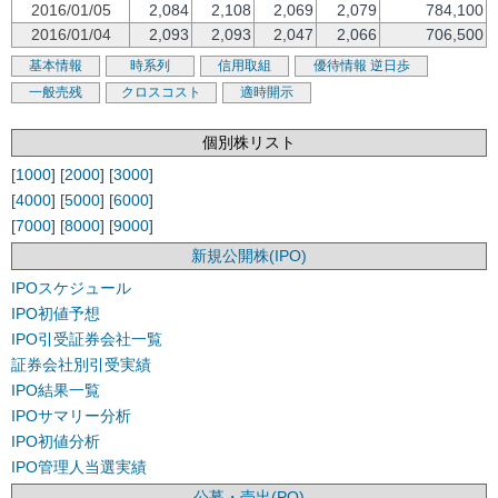
2016/01/05
2,084
2,108
2,069
2,079
784,100
2016/01/04
2,093
2,093
2,047
2,066
706,500
基本情報
時系列
信用取組
優待情報
逆日歩
一般売残
クロスコスト
適時開示
個別株リスト
[
1000
] [
2000
] [
3000
]
[
4000
] [
5000
] [
6000
]
[
7000
] [
8000
] [
9000
]
新規公開株(IPO)
IPOスケジュール
IPO初値予想
IPO引受証券会社一覧
証券会社別引受実績
IPO結果一覧
IPOサマリー分析
IPO初値分析
IPO管理人当選実績
公募・売出(PO)