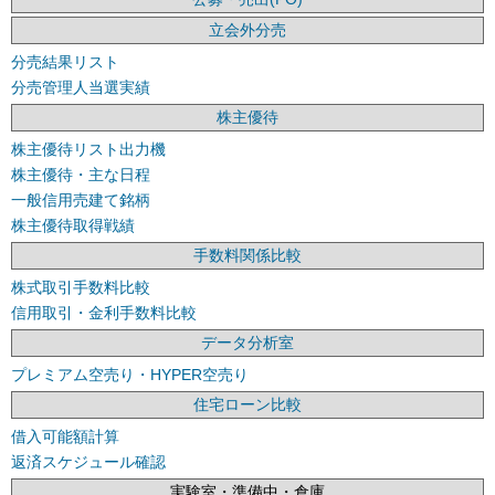
立会外分売
分売結果リスト
分売管理人当選実績
株主優待
株主優待リスト出力機
株主優待・主な日程
一般信用売建て銘柄
株主優待取得戦績
手数料関係比較
株式取引手数料比較
信用取引・金利手数料比較
データ分析室
プレミアム空売り・HYPER空売り
住宅ローン比較
借入可能額計算
返済スケジュール確認
実験室・準備中・倉庫