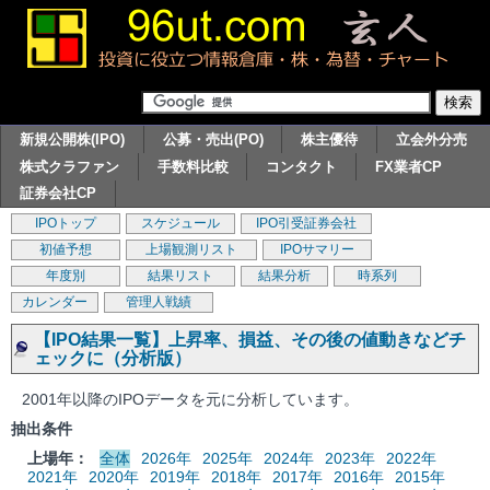
新規公開株(IPO)
公募・売出(PO)
株主優待
立会外分売
株式クラファン
手数料比較
コンタクト
FX業者CP
証券会社CP
IPOトップ
スケジュール
IPO引受証券会社
初値予想
上場観測リスト
IPOサマリー
年度別
結果リスト
結果分析
時系列
カレンダー
管理人戦績
【IPO結果一覧】上昇率、損益、その後の値動きなどチ
ェックに（分析版）
2001年以降のIPOデータを元に分析しています。
抽出条件
上場年：
全体
2026年
2025年
2024年
2023年
2022年
2021年
2020年
2019年
2018年
2017年
2016年
2015年