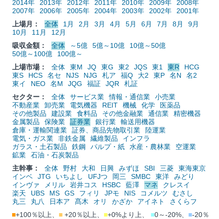
2014年
2013年
2012年
2011年
2010年
2009年
2008年
2007年
2006年
2005年
2004年
2003年
2002年
2001年
上場月：
全体
1月
2月
3月
4月
5月
6月
7月
8月
9月
10月
11月
12月
吸収金額：
全体
～5億
5億～10億
10億～50億
50億～100億
100億～
上場市場：
全体
東M
JQ
東G
東2
JQS
東1
東R
HCG
東S
HCS
名セ
NJS
NJG
札ア
福Q
大2
東P
名N
名2
東イ
NEO
名M
JQG
福証
JQR
札証
セクター：
全体
サービス業
情報・通信業
小売業
不動産業
卸売業
電気機器
REIT
機械
化学
医薬品
その他製品
建設業
食料品
その他金融業
通信業
精密機器
金属製品
保険業
証券業
銀行業
輸送用機器
倉庫・運輸関連業
証券、商品先物取引業
陸運業
電気・ガス業
非鉄金属
繊維製品
インフラ
ガラス・土石製品
鉄鋼
パルプ・紙
水産・農林業
空運業
鉱業
石油・石炭製品
主幹事：
全体
野村
大和
日興
みずほ
SBI
三菱
東海東京
インベ
JTG
いちよし
UFJつ
岡三
SMBC
東洋
みどり
インヴァ
メリル
岩井コス
HSBC
藍澤
マネ
クレスイ
楽天
UBS
MS
GS
フィリ
JPモ
NIS
コメルツ
むさし
丸三
丸八
日本ア
髙木
オリ
かざか
アイネト
さくらフ
■
+100％以上、
■
+20％以上、
■
+0%より上、
■
0～-20%、
■
-20％