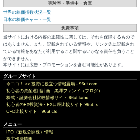
実験室・準備中・倉庫
世界の株価指数状況一覧
日本の株価チャート一覧
免責事項
当サイトにおける内容の正確性に関しては、それを保障するもので
はありません。また、記載されている情報や、リンク先に記載され
ている情報をあなたが利用すること関するいかなる責任も負うこと
ができません。
本サイトには広告・プロモーションを含む可能性があります。
グループサイト
今ココ！ >>
投資に役立つ情報置場 - 96ut.com
初心者の資産運用計画 黒澤ファンド（ブログ）
株式・証券会社比較情報サイト 96ut.kabu
初心者のFX投資法・FX口座比較サイト 96ut.fx
CFD比較サイト 96ut.cfd
メニュー
IPO（新規公開株）情報
株主優待情報