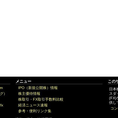
メニュー
この
om
IPO（新規公開株）情報
日本
グ）
株主優待情報
スダ
(F
株取引・FX取引手数料比較
供し
fx
経済ニュース速報
コン
参考・便利リンク集