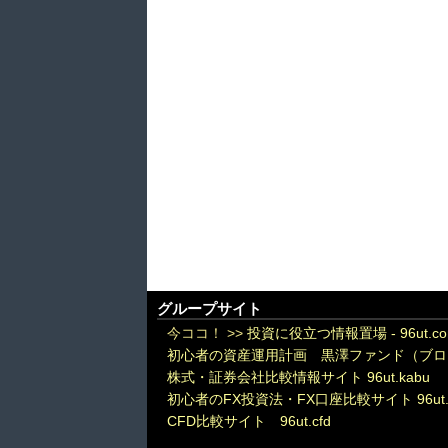
グループサイト
今ココ！ >>
投資に役立つ情報置場 - 96ut.c
初心者の資産運用計画 黒澤ファンド（ブロ
株式・証券会社比較情報サイト 96ut.kabu
初心者のFX投資法・FX口座比較サイト 96ut.
CFD比較サイト 96ut.cfd