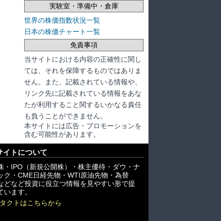
実験室・準備中・倉庫
世界の株価指数状況一覧
日本の株価チャート一覧
免責事項
当サイトにおける内容の正確性に関し
ては、それを保障するものではありま
せん。また、記載されている情報や、
リンク先に記載されている情報をあな
たが利用すること関するいかなる責任
も負うことができません。
本サイトには広告・プロモーションを
含む可能性があります。
サイトについて
株・IPO（新規公開株）・株主優待・ダウ・ナ
ック・CME日経先物・WTI原油先物・為替
X)などなど投資に役立つ情報を見やすい形で提
ています。
タクトはこちらから