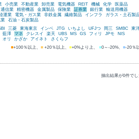
業
小売業
不動産業
卸売業
電気機器
REIT
機械
化学
医薬品
通信業
精密機器
金属製品
保険業
証券業
銀行業
輸送用機器
陸運業
電気・ガス業
非鉄金属
繊維製品
インフラ
ガラス・土石製
鉱業
石油・石炭製品
SBI
三菱
東海東京
インベ
JTG
いちよし
UFJつ
岡三
SMBC
東
藍澤
マネ
クレスイ
楽天
UBS
MS
GS
フィリ
JPモ
NIS
オリ
かざか
アイネト
さくらフ
■
+100％以上、
■
+20％以上、
■
+0%より上、
■
0～-20%、
■
-20％
抽出結果が0件でし