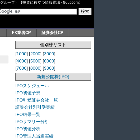
ープ）【投資に役立つ情報置場 - 96ut.com】
ト
FX業者CP
証券会社CP
個別株リスト
[
1000
] [
2000
] [
3000
]
[
4000
] [
5000
] [
6000
]
[
7000
] [
8000
] [
9000
]
新規公開株(IPO)
IPOスケジュール
IPO初値予想
IPO引受証券会社一覧
証券会社別引受実績
IPO結果一覧
IPOサマリー分析
IPO初値分析
IPO管理人当選実績