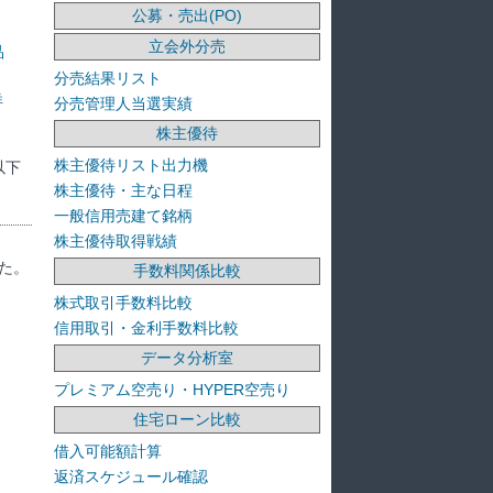
公募・売出(PO)
立会外分売
品
分売結果リスト
洋
分売管理人当選実績
株主優待
株主優待リスト出力機
以下
株主優待・主な日程
一般信用売建て銘柄
株主優待取得戦績
た。
手数料関係比較
株式取引手数料比較
信用取引・金利手数料比較
データ分析室
プレミアム空売り・HYPER空売り
住宅ローン比較
借入可能額計算
返済スケジュール確認