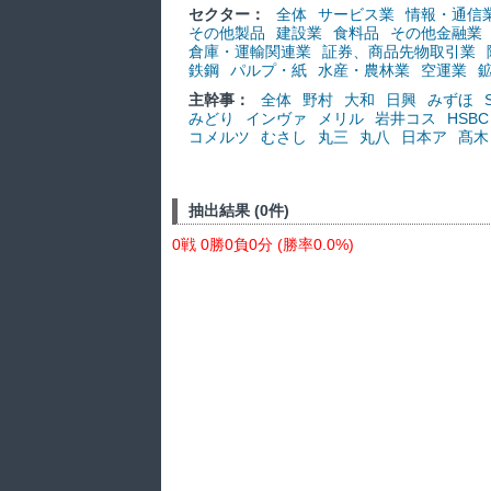
セクター：
全体
サービス業
情報・通信
その他製品
建設業
食料品
その他金融業
倉庫・運輸関連業
証券、商品先物取引業
鉄鋼
パルプ・紙
水産・農林業
空運業
主幹事：
全体
野村
大和
日興
みずほ
みどり
インヴァ
メリル
岩井コス
HSBC
コメルツ
むさし
丸三
丸八
日本ア
髙木
抽出結果 (0件)
0戦 0勝0負0分 (勝率0.0%)