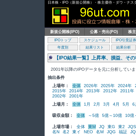
日本株・IPO（新規公開株）・株主優待・ダウ・ナスダッ
新規公開株(IPO)
公募・売出(PO)
株
IPOトップ
スケジュール
IPO引受証
年度別
結果リスト
結果分析
【IPO結果一覧】上昇率、損益、そ
2001年以降のIPOデータを元に分析してい
抽出条件
上場年：
全体
2026年
2025年
2024年
2015年
2014年
2013年
2012年
2011年
2002年
2001年
上場月：
全体
1月
2月
3月
4月
5月
6
吸収金額：
全体
～5億
5億～10億
10億
上場市場：
全体
東M
JQ
東G
東2
JQS
名N
名2
東イ
NEO
名M
JQG
福証
JQ