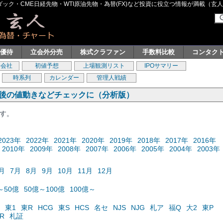
ク・CME日経先物・WTI原油先物・為替(FX)など投資に役立つ情報が満載（玄人グル
主優待
立会外分売
株式クラファン
手数料比較
コンタク
券会社
初値予想
上場観測リスト
IPOサマリー
時系列
カレンダー
管理人戦績
の後の値動きなどチェックに（分析版）
ます。
2023年
2022年
2021年
2020年
2019年
2018年
2017年
2016年
2010年
2009年
2008年
2007年
2006年
2005年
2004年
2003年
月
7月
8月
9月
10月
11月
12月
～50億
50億～100億
100億～
東1
東R
HCG
東S
HCS
名セ
NJS
NJG
札ア
福Q
大2
東P
R
札証