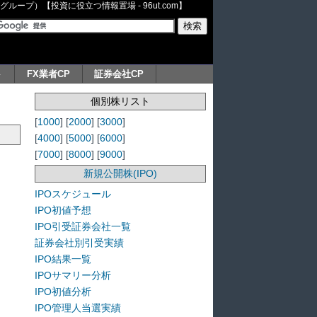
ープ）【投資に役立つ情報置場 - 96ut.com】
ト
FX業者CP
証券会社CP
個別株リスト
[
1000
] [
2000
] [
3000
]
[
4000
] [
5000
] [
6000
]
[
7000
] [
8000
] [
9000
]
新規公開株(IPO)
IPOスケジュール
IPO初値予想
IPO引受証券会社一覧
証券会社別引受実績
IPO結果一覧
IPOサマリー分析
IPO初値分析
IPO管理人当選実績