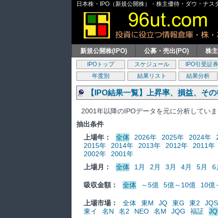
日本株・IPO（新規公開株）・株主優待・ダウ・ナスダッ
新規公開株(IPO)
公募・売出(PO)
株
IPOトップ
スケジュール
IPO引受証
年度別
結果リスト
結果分析
【IPO結果一覧】上昇率、損益、そ
2001年以降のIPOデータを元に分析してい
抽出条件
上場年：
全体
2026年
2025年
2024年
2015年
2014年
2013年
2012年
2011年
2002年
2001年
上場月：
全体
1月
2月
3月
4月
5月
6
吸収金額：
全体
～5億
5億～10億
10億
上場市場：
全体
東M
JQ
東G
東2
JQS
東イ
名N
名2
NEO
名M
JQG
福証
JQ