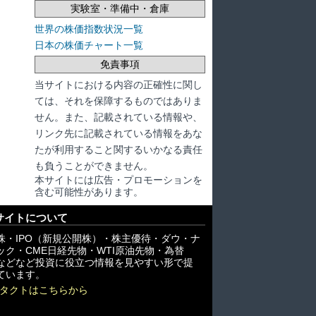
実験室・準備中・倉庫
世界の株価指数状況一覧
日本の株価チャート一覧
免責事項
当サイトにおける内容の正確性に関し
ては、それを保障するものではありま
せん。また、記載されている情報や、
リンク先に記載されている情報をあな
たが利用すること関するいかなる責任
も負うことができません。
本サイトには広告・プロモーションを
含む可能性があります。
サイトについて
株・IPO（新規公開株）・株主優待・ダウ・ナ
ック・CME日経先物・WTI原油先物・為替
X)などなど投資に役立つ情報を見やすい形で提
ています。
タクトはこちらから