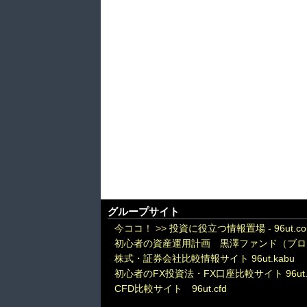
グループサイト
今ココ！ >>
投資に役立つ情報置場 - 96ut.c
初心者の資産運用計画 黒澤ファンド（ブロ
株式・証券会社比較情報サイト 96ut.kabu
初心者のFX投資法・FX口座比較サイト 96ut.
CFD比較サイト 96ut.cfd