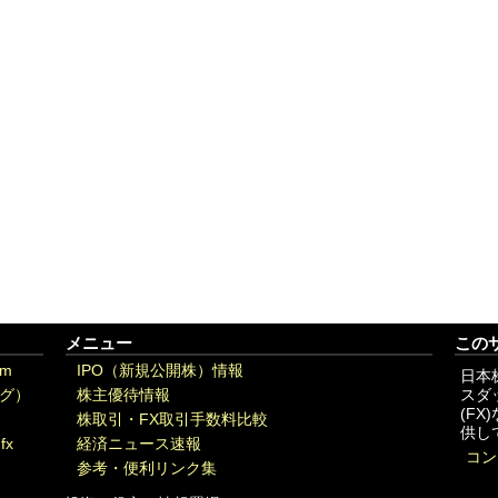
メニュー
この
om
IPO（新規公開株）情報
日本
グ）
株主優待情報
スダ
(F
株取引・FX取引手数料比較
供し
fx
経済ニュース速報
コン
参考・便利リンク集