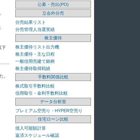
公募・売出(PO)
立会外分売
ラ
分売結果リスト
洋
分売管理人当選実績
株主優待
株主優待リスト出力機
以下
株主優待・主な日程
一般信用売建て銘柄
株主優待取得戦績
た。
手数料関係比較
株式取引手数料比較
信用取引・金利手数料比較
データ分析室
プレミアム空売り・HYPER空売り
住宅ローン比較
借入可能額計算
返済スケジュール確認