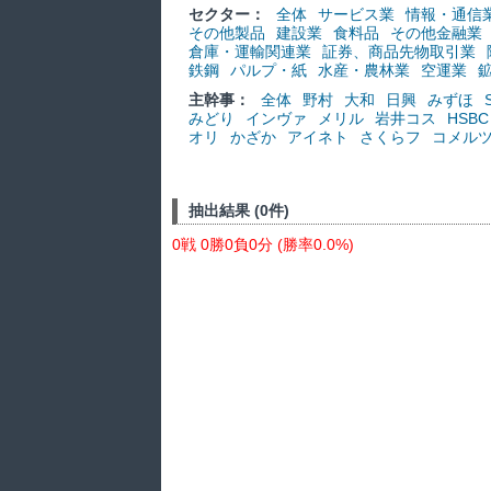
セクター：
全体
サービス業
情報・通信
その他製品
建設業
食料品
その他金融業
倉庫・運輸関連業
証券、商品先物取引業
鉄鋼
パルプ・紙
水産・農林業
空運業
主幹事：
全体
野村
大和
日興
みずほ
みどり
インヴァ
メリル
岩井コス
HSBC
オリ
かざか
アイネト
さくらフ
コメル
抽出結果 (0件)
0戦 0勝0負0分 (勝率0.0%)