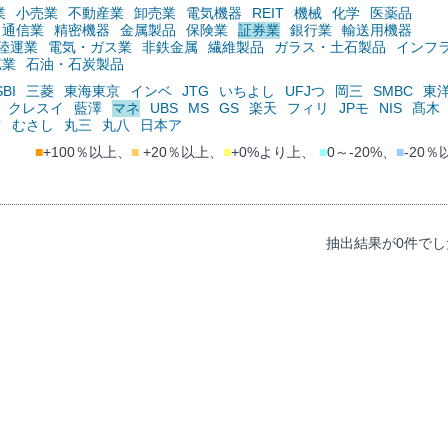
業
小売業
不動産業
卸売業
電気機器
REIT
機械
化学
医薬品
通信業
精密機器
金属製品
保険業
証券業
銀行業
輸送用機器
陸運業
電気・ガス業
非鉄金属
繊維製品
ガラス・土石製品
インフ
鉱業
石油・石炭製品
SBI
三菱
東海東京
インベ
JTG
いちよし
UFJつ
岡三
SMBC
東
クレスイ
藍澤
マネ
UBS
MS
GS
楽天
フィリ
JPモ
NIS
髙木
ツ
むさし
丸三
丸八
日本ア
■
+100％以上、
■
+20％以上、
■
+0%より上、
■
0～-20%、
■
-20％
抽出結果が0件でし