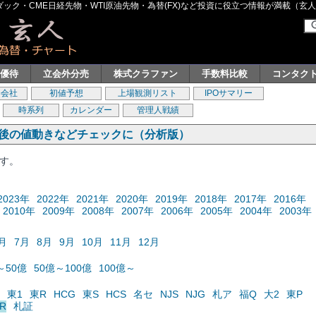
ク・CME日経先物・WTI原油先物・為替(FX)など投資に役立つ情報が満載（玄人グル
主優待
立会外分売
株式クラファン
手数料比較
コンタク
券会社
初値予想
上場観測リスト
IPOサマリー
時系列
カレンダー
管理人戦績
の後の値動きなどチェックに（分析版）
ます。
2023年
2022年
2021年
2020年
2019年
2018年
2017年
2016年
2010年
2009年
2008年
2007年
2006年
2005年
2004年
2003年
月
7月
8月
9月
10月
11月
12月
～50億
50億～100億
100億～
東1
東R
HCG
東S
HCS
名セ
NJS
NJG
札ア
福Q
大2
東P
R
札証