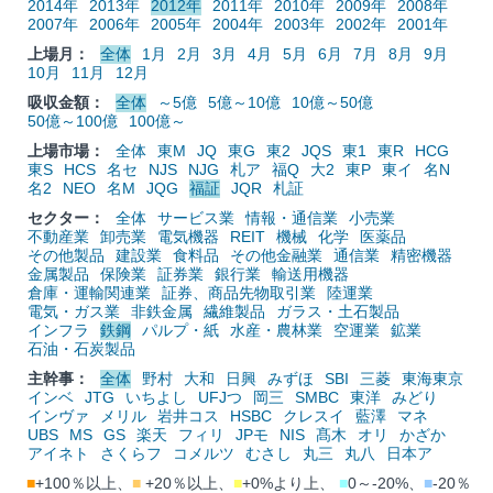
2014年
2013年
2012年
2011年
2010年
2009年
2008年
2007年
2006年
2005年
2004年
2003年
2002年
2001年
上場月：
全体
1月
2月
3月
4月
5月
6月
7月
8月
9月
10月
11月
12月
吸収金額：
全体
～5億
5億～10億
10億～50億
50億～100億
100億～
上場市場：
全体
東M
JQ
東G
東2
JQS
東1
東R
HCG
東S
HCS
名セ
NJS
NJG
札ア
福Q
大2
東P
東イ
名N
名2
NEO
名M
JQG
福証
JQR
札証
セクター：
全体
サービス業
情報・通信業
小売業
不動産業
卸売業
電気機器
REIT
機械
化学
医薬品
その他製品
建設業
食料品
その他金融業
通信業
精密機器
金属製品
保険業
証券業
銀行業
輸送用機器
倉庫・運輸関連業
証券、商品先物取引業
陸運業
電気・ガス業
非鉄金属
繊維製品
ガラス・土石製品
インフラ
鉄鋼
パルプ・紙
水産・農林業
空運業
鉱業
石油・石炭製品
主幹事：
全体
野村
大和
日興
みずほ
SBI
三菱
東海東京
インベ
JTG
いちよし
UFJつ
岡三
SMBC
東洋
みどり
インヴァ
メリル
岩井コス
HSBC
クレスイ
藍澤
マネ
UBS
MS
GS
楽天
フィリ
JPモ
NIS
髙木
オリ
かざか
アイネト
さくらフ
コメルツ
むさし
丸三
丸八
日本ア
■
+100％以上、
■
+20％以上、
■
+0%より上、
■
0～-20%、
■
-20％