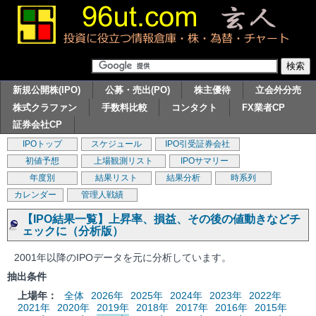
新規公開株(IPO)
公募・売出(PO)
株主優待
立会外分売
株式クラファン
手数料比較
コンタクト
FX業者CP
証券会社CP
IPOトップ
スケジュール
IPO引受証券会社
初値予想
上場観測リスト
IPOサマリー
年度別
結果リスト
結果分析
時系列
カレンダー
管理人戦績
【IPO結果一覧】上昇率、損益、その後の値動きなどチ
ェックに（分析版）
2001年以降のIPOデータを元に分析しています。
抽出条件
上場年：
全体
2026年
2025年
2024年
2023年
2022年
2021年
2020年
2019年
2018年
2017年
2016年
2015年