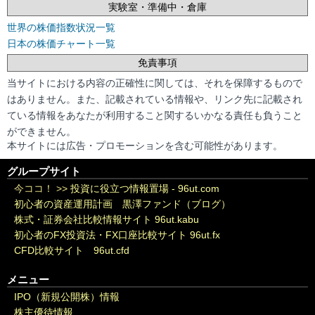
実験室・準備中・倉庫
世界の株価指数状況一覧
日本の株価チャート一覧
免責事項
当サイトにおける内容の正確性に関しては、それを保障するもので
はありません。また、記載されている情報や、リンク先に記載され
ている情報をあなたが利用すること関するいかなる責任も負うこと
ができません。
本サイトには広告・プロモーションを含む可能性があります。
グループサイト
今ココ！ >>
投資に役立つ情報置場 - 96ut.com
初心者の資産運用計画 黒澤ファンド（ブログ）
株式・証券会社比較情報サイト 96ut.kabu
初心者のFX投資法・FX口座比較サイト 96ut.fx
CFD比較サイト 96ut.cfd
メニュー
IPO（新規公開株）情報
株主優待情報