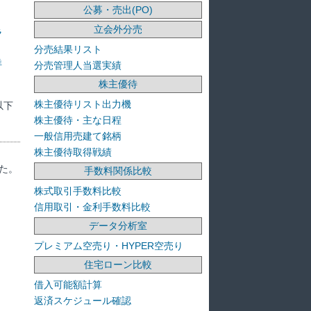
公募・売出(PO)
立会外分売
ラ
分売結果リスト
洋
分売管理人当選実績
株主優待
株主優待リスト出力機
以下
株主優待・主な日程
一般信用売建て銘柄
株主優待取得戦績
た。
手数料関係比較
株式取引手数料比較
信用取引・金利手数料比較
データ分析室
プレミアム空売り・HYPER空売り
住宅ローン比較
借入可能額計算
返済スケジュール確認