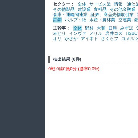
セクター：
全体
サービス業
情報・通信
その他製品
建設業
食料品
その他金融業
倉庫・運輸関連業
証券、商品先物取引業
鉄鋼
パルプ・紙
水産・農林業
空運業
主幹事：
全体
野村
大和
日興
みずほ
みどり
インヴァ
メリル
岩井コス
HSBC
オリ
かざか
アイネト
さくらフ
コメル
抽出結果 (0件)
0戦 0勝0負0分 (勝率0.0%)