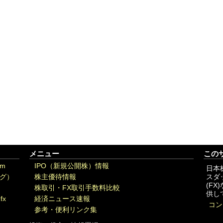
メニュー
この
om
IPO（新規公開株）情報
日本
グ）
株主優待情報
スダ
(F
株取引・FX取引手数料比較
供し
fx
経済ニュース速報
コン
参考・便利リンク集