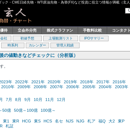
ク・CME日経先物・WTI原油先物・為替(FX)など投資に役立つ情報が満載（玄人グル
主優待
立会外分売
株式クラファン
手数料比較
コンタク
券会社
初値予想
上場観測リスト
IPOサマリー
時系列
カレンダー
管理人戦績
の後の値動きなどチェックに（分析版）
ます。
2023年
2022年
2021年
2020年
2019年
2018年
2017年
2016年
2010年
2009年
2008年
2007年
2006年
2005年
2004年
2003年
月
7月
8月
9月
10月
11月
12月
～50億
50億～100億
100億～
東1
東R
HCG
東S
HCS
名セ
NJS
NJG
札ア
福Q
大2
東P
R
札証