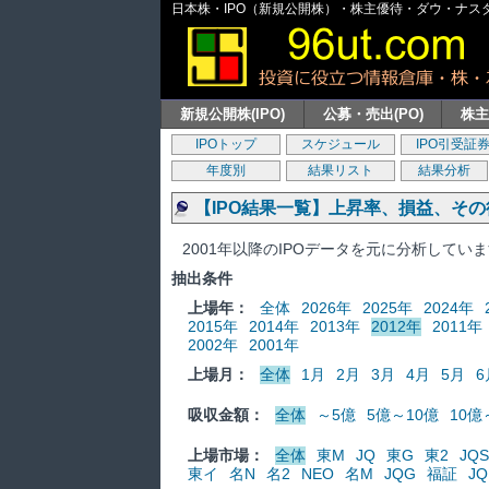
日本株・IPO（新規公開株）・株主優待・ダウ・ナスダッ
新規公開株(IPO)
公募・売出(PO)
株
IPOトップ
スケジュール
IPO引受証
年度別
結果リスト
結果分析
【IPO結果一覧】上昇率、損益、そ
2001年以降のIPOデータを元に分析してい
抽出条件
上場年：
全体
2026年
2025年
2024年
2015年
2014年
2013年
2012年
2011年
2002年
2001年
上場月：
全体
1月
2月
3月
4月
5月
6
吸収金額：
全体
～5億
5億～10億
10億
上場市場：
全体
東M
JQ
東G
東2
JQS
東イ
名N
名2
NEO
名M
JQG
福証
JQ