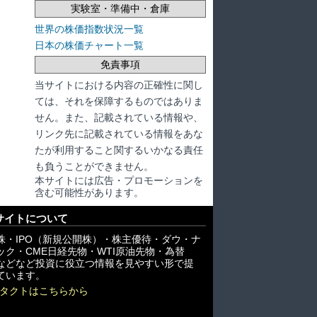
実験室・準備中・倉庫
世界の株価指数状況一覧
日本の株価チャート一覧
免責事項
当サイトにおける内容の正確性に関し
ては、それを保障するものではありま
せん。また、記載されている情報や、
リンク先に記載されている情報をあな
たが利用すること関するいかなる責任
も負うことができません。
本サイトには広告・プロモーションを
含む可能性があります。
サイトについて
株・IPO（新規公開株）・株主優待・ダウ・ナ
ック・CME日経先物・WTI原油先物・為替
X)などなど投資に役立つ情報を見やすい形で提
ています。
タクトはこちらから