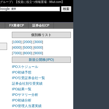
ープ）【投資に役立つ情報置場 - 96ut.com】
ト
FX業者CP
証券会社CP
個別株リスト
[
1000
] [
2000
] [
3000
]
[
4000
] [
5000
] [
6000
]
[
7000
] [
8000
] [
9000
]
新規公開株(IPO)
IPOスケジュール
IPO初値予想
IPO引受証券会社一覧
証券会社別引受実績
IPO結果一覧
IPOサマリー分析
IPO初値分析
IPO管理人当選実績