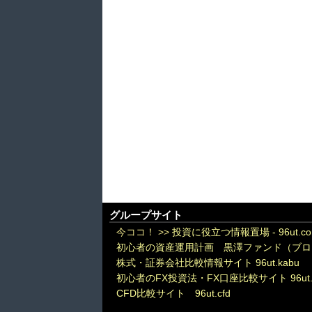
グループサイト
今ココ！ >>
投資に役立つ情報置場 - 96ut.c
初心者の資産運用計画 黒澤ファンド（ブロ
株式・証券会社比較情報サイト 96ut.kabu
初心者のFX投資法・FX口座比較サイト 96ut.
CFD比較サイト 96ut.cfd