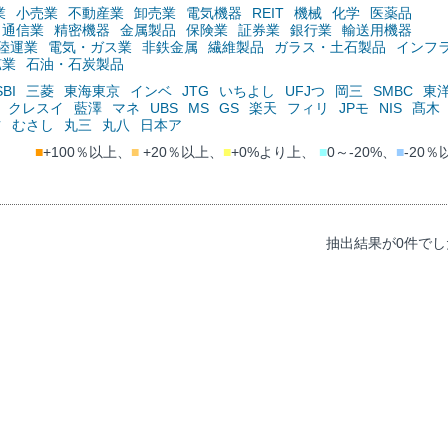
業
小売業
不動産業
卸売業
電気機器
REIT
機械
化学
医薬品
通信業
精密機器
金属製品
保険業
証券業
銀行業
輸送用機器
陸運業
電気・ガス業
非鉄金属
繊維製品
ガラス・土石製品
インフ
鉱業
石油・石炭製品
SBI
三菱
東海東京
インベ
JTG
いちよし
UFJつ
岡三
SMBC
東
クレスイ
藍澤
マネ
UBS
MS
GS
楽天
フィリ
JPモ
NIS
髙木
ツ
むさし
丸三
丸八
日本ア
■
+100％以上、
■
+20％以上、
■
+0%より上、
■
0～-20%、
■
-20％
抽出結果が0件でし