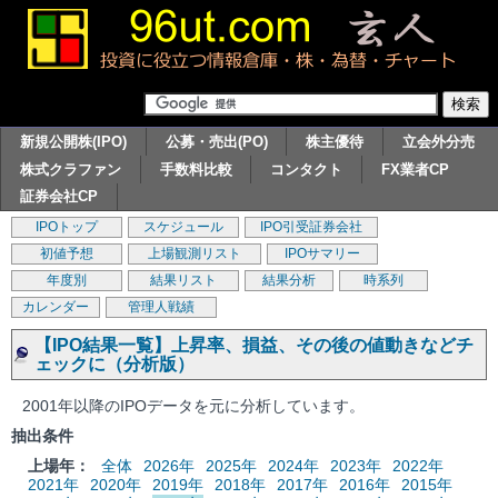
新規公開株(IPO)
公募・売出(PO)
株主優待
立会外分売
株式クラファン
手数料比較
コンタクト
FX業者CP
証券会社CP
IPOトップ
スケジュール
IPO引受証券会社
初値予想
上場観測リスト
IPOサマリー
年度別
結果リスト
結果分析
時系列
カレンダー
管理人戦績
【IPO結果一覧】上昇率、損益、その後の値動きなどチ
ェックに（分析版）
2001年以降のIPOデータを元に分析しています。
抽出条件
上場年：
全体
2026年
2025年
2024年
2023年
2022年
2021年
2020年
2019年
2018年
2017年
2016年
2015年