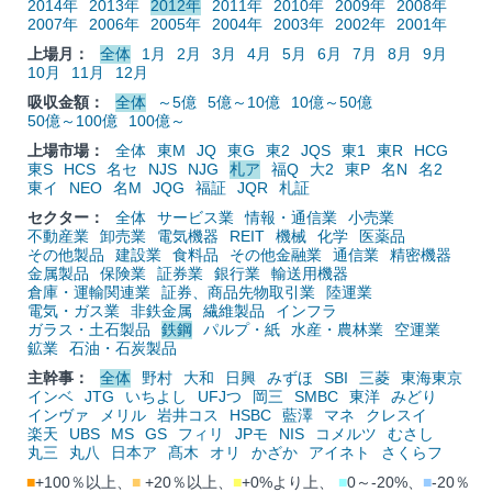
2014年
2013年
2012年
2011年
2010年
2009年
2008年
2007年
2006年
2005年
2004年
2003年
2002年
2001年
上場月：
全体
1月
2月
3月
4月
5月
6月
7月
8月
9月
10月
11月
12月
吸収金額：
全体
～5億
5億～10億
10億～50億
50億～100億
100億～
上場市場：
全体
東M
JQ
東G
東2
JQS
東1
東R
HCG
東S
HCS
名セ
NJS
NJG
札ア
福Q
大2
東P
名N
名2
東イ
NEO
名M
JQG
福証
JQR
札証
セクター：
全体
サービス業
情報・通信業
小売業
不動産業
卸売業
電気機器
REIT
機械
化学
医薬品
その他製品
建設業
食料品
その他金融業
通信業
精密機器
金属製品
保険業
証券業
銀行業
輸送用機器
倉庫・運輸関連業
証券、商品先物取引業
陸運業
電気・ガス業
非鉄金属
繊維製品
インフラ
ガラス・土石製品
鉄鋼
パルプ・紙
水産・農林業
空運業
鉱業
石油・石炭製品
主幹事：
全体
野村
大和
日興
みずほ
SBI
三菱
東海東京
インベ
JTG
いちよし
UFJつ
岡三
SMBC
東洋
みどり
インヴァ
メリル
岩井コス
HSBC
藍澤
マネ
クレスイ
楽天
UBS
MS
GS
フィリ
JPモ
NIS
コメルツ
むさし
丸三
丸八
日本ア
髙木
オリ
かざか
アイネト
さくらフ
■
+100％以上、
■
+20％以上、
■
+0%より上、
■
0～-20%、
■
-20％