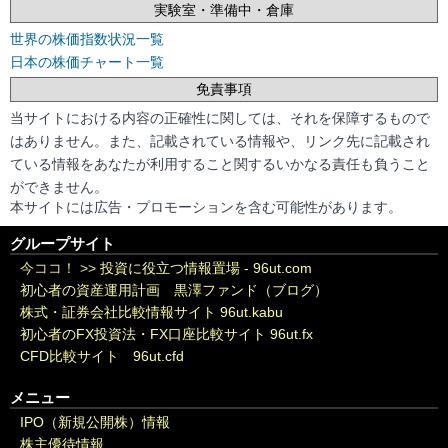
実験室・準備中・倉庫
世界の株価指数状況一覧
日本の株価チャート一覧
免責事項
当サイトにおける内容の正確性に関しては、それを保障するもので
はありません。また、記載されている情報や、リンク先に記載され
ている情報をあなたが利用すること関するいかなる責任も負うこと
ができません。
本サイトには広告・プロモーションを含む可能性があります。
グループサイト
今ココ！ >>
投資に役立つ情報置場 - 96ut.com
初心者の資産運用計画 黒澤ファンド（ブログ）
株式・証券会社比較情報サイト 96ut.kabu
初心者のFX投資法・FX口座比較サイト 96ut.fx
CFD比較サイト 96ut.cfd
メニュー
IPO（新規公開株）情報
株主優待情報