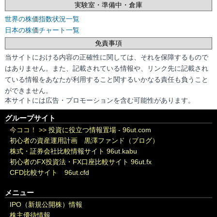
実験室・準備中・倉庫
世界の株価指数状況一覧
日本の株価チャート一覧
免責事項
当サイトにおける内容の正確性に関しては、それを保障するもので
はありません。また、記載されている情報や、リンク先に記載され
ている情報をあなたが利用すること関するいかなる責任も負うこと
ができません。
本サイトには広告・プロモーションを含む可能性があります。
グループサイト
今ココ！ >>
投資に役立つ情報置場 - 96ut.com
初心者の資産運用計画 黒澤ファンド（ブログ）
株式・証券会社比較情報サイト 96ut.kabu
初心者のFX投資法・FX口座比較サイト 96ut.fx
CFD比較サイト 96ut.cfd
メニュー
IPO（新規公開株）情報
株主優待情報