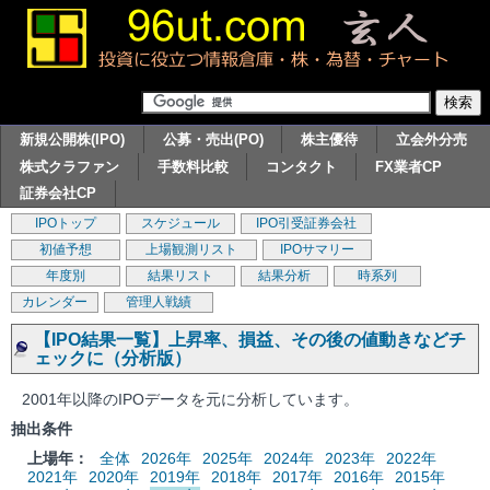
新規公開株(IPO)
公募・売出(PO)
株主優待
立会外分売
株式クラファン
手数料比較
コンタクト
FX業者CP
証券会社CP
IPOトップ
スケジュール
IPO引受証券会社
初値予想
上場観測リスト
IPOサマリー
年度別
結果リスト
結果分析
時系列
カレンダー
管理人戦績
【IPO結果一覧】上昇率、損益、その後の値動きなどチ
ェックに（分析版）
2001年以降のIPOデータを元に分析しています。
抽出条件
上場年：
全体
2026年
2025年
2024年
2023年
2022年
2021年
2020年
2019年
2018年
2017年
2016年
2015年