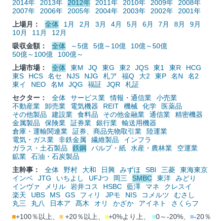
2014年
2013年
2012年
2011年
2010年
2009年
2008年
2007年
2006年
2005年
2004年
2003年
2002年
2001年
上場月：
全体
1月
2月
3月
4月
5月
6月
7月
8月
9月
10月
11月
12月
吸収金額：
全体
～5億
5億～10億
10億～50億
50億～100億
100億～
上場市場：
全体
東M
JQ
東G
東2
JQS
東1
東R
HCG
東S
HCS
名セ
NJS
NJG
札ア
福Q
大2
東P
名N
名2
東イ
NEO
名M
JQG
福証
JQR
札証
セクター：
全体
サービス業
情報・通信業
小売業
不動産業
卸売業
電気機器
REIT
機械
化学
医薬品
その他製品
建設業
食料品
その他金融業
通信業
精密機器
金属製品
保険業
証券業
銀行業
輸送用機器
倉庫・運輸関連業
証券、商品先物取引業
陸運業
電気・ガス業
非鉄金属
繊維製品
インフラ
ガラス・土石製品
鉄鋼
パルプ・紙
水産・農林業
空運業
鉱業
石油・石炭製品
主幹事：
全体
野村
大和
日興
みずほ
SBI
三菱
東海東京
インベ
JTG
いちよし
UFJつ
岡三
SMBC
東洋
みどり
インヴァ
メリル
岩井コス
HSBC
藍澤
マネ
クレスイ
楽天
UBS
MS
GS
フィリ
JPモ
NIS
コメルツ
むさし
丸三
丸八
日本ア
髙木
オリ
かざか
アイネト
さくらフ
■
+100％以上、
■
+20％以上、
■
+0%より上、
■
0～-20%、
■
-20％