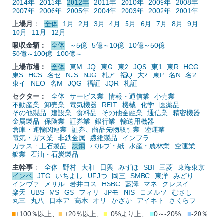
2014年
2013年
2012年
2011年
2010年
2009年
2008年
2007年
2006年
2005年
2004年
2003年
2002年
2001年
上場月：
全体
1月
2月
3月
4月
5月
6月
7月
8月
9月
10月
11月
12月
吸収金額：
全体
～5億
5億～10億
10億～50億
50億～100億
100億～
上場市場：
全体
東M
JQ
東G
東2
JQS
東1
東R
HCG
東S
HCS
名セ
NJS
NJG
札ア
福Q
大2
東P
名N
名2
東イ
NEO
名M
JQG
福証
JQR
札証
セクター：
全体
サービス業
情報・通信業
小売業
不動産業
卸売業
電気機器
REIT
機械
化学
医薬品
その他製品
建設業
食料品
その他金融業
通信業
精密機器
金属製品
保険業
証券業
銀行業
輸送用機器
倉庫・運輸関連業
証券、商品先物取引業
陸運業
電気・ガス業
非鉄金属
繊維製品
インフラ
ガラス・土石製品
鉄鋼
パルプ・紙
水産・農林業
空運業
鉱業
石油・石炭製品
主幹事：
全体
野村
大和
日興
みずほ
SBI
三菱
東海東京
インベ
JTG
いちよし
UFJつ
岡三
SMBC
東洋
みどり
インヴァ
メリル
岩井コス
HSBC
藍澤
マネ
クレスイ
楽天
UBS
MS
GS
フィリ
JPモ
NIS
コメルツ
むさし
丸三
丸八
日本ア
髙木
オリ
かざか
アイネト
さくらフ
■
+100％以上、
■
+20％以上、
■
+0%より上、
■
0～-20%、
■
-20％