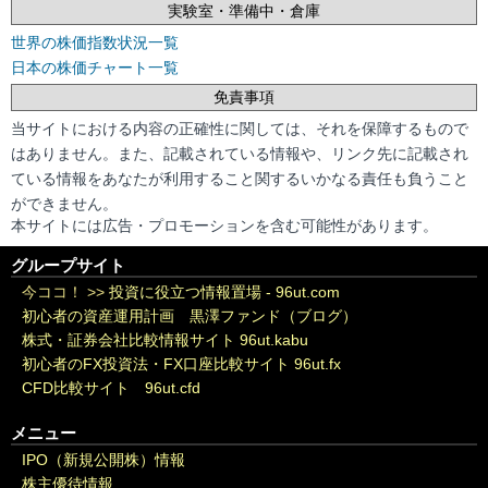
実験室・準備中・倉庫
世界の株価指数状況一覧
日本の株価チャート一覧
免責事項
当サイトにおける内容の正確性に関しては、それを保障するもので
はありません。また、記載されている情報や、リンク先に記載され
ている情報をあなたが利用すること関するいかなる責任も負うこと
ができません。
本サイトには広告・プロモーションを含む可能性があります。
グループサイト
今ココ！ >>
投資に役立つ情報置場 - 96ut.com
初心者の資産運用計画 黒澤ファンド（ブログ）
株式・証券会社比較情報サイト 96ut.kabu
初心者のFX投資法・FX口座比較サイト 96ut.fx
CFD比較サイト 96ut.cfd
メニュー
IPO（新規公開株）情報
株主優待情報