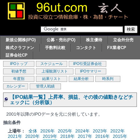
新規公開株(IPO)
公募・売出(PO)
株主優待
立会外分売
株式クラファン
手数料比較
コンタクト
FX業者CP
証券会社CP
IPOトップ
スケジュール
IPO引受証券会社
初値予想
上場観測リスト
IPOサマリー
年度別
結果リスト
結果分析
時系列
カレンダー
管理人戦績
【IPO結果一覧】上昇率、損益、その後の値動きなどチ
ェックに（分析版）
2001年以降のIPOデータを元に分析しています。
抽出条件
上場年：
全体
2026年
2025年
2024年
2023年
2022年
2021年
2020年
2019年
2018年
2017年
2016年
2015年