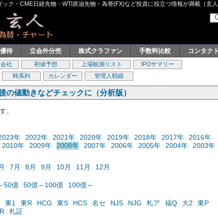
ク・CME日経先物・WTI原油先物・為替(FX)など投資に役立つ情報が満載（玄人グル
主優待
立会外分売
株式クラファン
手数料比較
コンタク
券会社
初値予想
上場観測リスト
IPOサマリー
時系列
カレンダー
管理人戦績
の後の値動きなどチェックに（分析版）
ます。
2023年
2022年
2021年
2020年
2019年
2018年
2017年
2016年
2010年
2009年
2008年
2007年
2006年
2005年
2004年
2003年
月
7月
8月
9月
10月
11月
12月
～50億
50億～100億
100億～
東1
東R
HCG
東S
HCS
名セ
NJS
NJG
札ア
福Q
大2
東P
R
札証