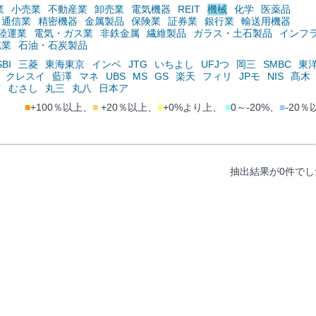
業
小売業
不動産業
卸売業
電気機器
REIT
機械
化学
医薬品
通信業
精密機器
金属製品
保険業
証券業
銀行業
輸送用機器
陸運業
電気・ガス業
非鉄金属
繊維製品
ガラス・土石製品
インフ
鉱業
石油・石炭製品
SBI
三菱
東海東京
インベ
JTG
いちよし
UFJつ
岡三
SMBC
東
クレスイ
藍澤
マネ
UBS
MS
GS
楽天
フィリ
JPモ
NIS
髙木
ツ
むさし
丸三
丸八
日本ア
■
+100％以上、
■
+20％以上、
■
+0%より上、
■
0～-20%、
■
-20％
抽出結果が0件でし