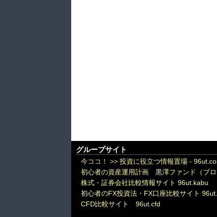
グループサイト
今ココ！ >>
投資に役立つ情報置場 - 96ut.c
初心者の資産運用計画 黒澤ファンド（ブロ
株式・証券会社比較情報サイト 96ut.kabu
初心者のFX投資法・FX口座比較サイト 96ut.
CFD比較サイト 96ut.cfd