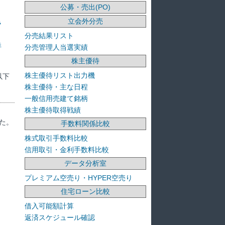
公募・売出(PO)
立会外分売
ラ
分売結果リスト
洋
分売管理人当選実績
株主優待
株主優待リスト出力機
以下
株主優待・主な日程
一般信用売建て銘柄
株主優待取得戦績
た。
手数料関係比較
株式取引手数料比較
信用取引・金利手数料比較
データ分析室
プレミアム空売り・HYPER空売り
住宅ローン比較
借入可能額計算
返済スケジュール確認