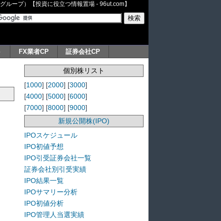
ープ）【投資に役立つ情報置場 - 96ut.com】
ト
FX業者CP
証券会社CP
個別株リスト
[
1000
] [
2000
] [
3000
]
[
4000
] [
5000
] [
6000
]
[
7000
] [
8000
] [
9000
]
新規公開株(IPO)
IPOスケジュール
IPO初値予想
IPO引受証券会社一覧
証券会社別引受実績
IPO結果一覧
IPOサマリー分析
IPO初値分析
IPO管理人当選実績