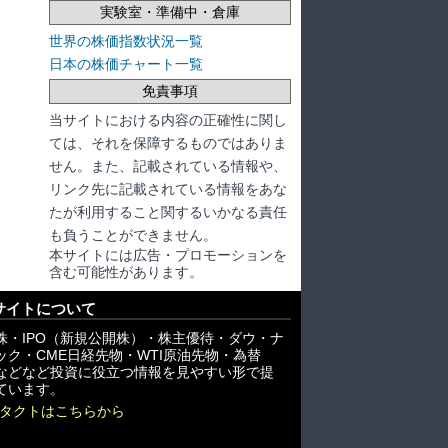
実験室・準備中・倉庫
世界の株価指数状況一覧
日本の株価チャート一覧
免責事項
当サイトにおける内容の正確性に関し
ては、それを保障するものではありま
せん。また、記載されている情報や、
リンク先に記載されている情報をあな
たが利用すること関するいかなる責任
も負うことができません。
本サイトには広告・プロモーションを
含む可能性があります。
サイトについて
株・IPO（新規公開株）・株主優待・ダウ・ナ
ック・CME日経先物・WTI原油先物・為替
X)などなど投資に役立つ情報を見やすい形で提
ています。
タクトはこちらから