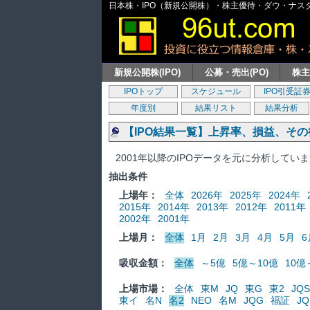
日本株・IPO（新規公開株）・株主優待・ダウ・ナスダッ
新規公開株(IPO)
公募・売出(PO)
株
IPOトップ
スケジュール
IPO引受証
年度別
結果リスト
結果分析
【IPO結果一覧】上昇率、損益、そ
2001年以降のIPOデータを元に分析してい
抽出条件
上場年：
全体
2026年
2025年
2024年
2015年
2014年
2013年
2012年
2011年
2002年
2001年
上場月：
全体
1月
2月
3月
4月
5月
6
吸収金額：
全体
～5億
5億～10億
10億
上場市場：
全体
東M
JQ
東G
東2
JQS
東イ
名N
名2
NEO
名M
JQG
福証
JQ