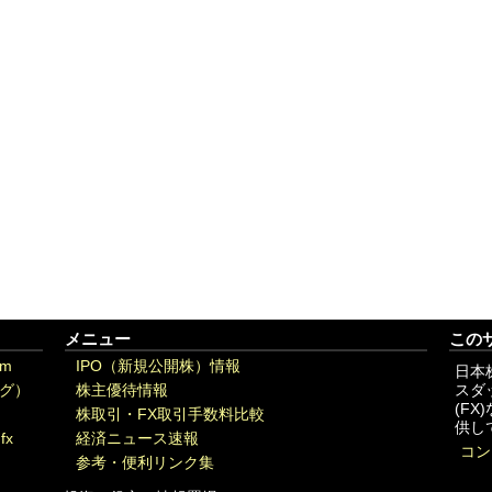
メニュー
この
om
IPO（新規公開株）情報
日本
グ）
株主優待情報
スダ
(F
株取引・FX取引手数料比較
供し
fx
経済ニュース速報
コン
参考・便利リンク集