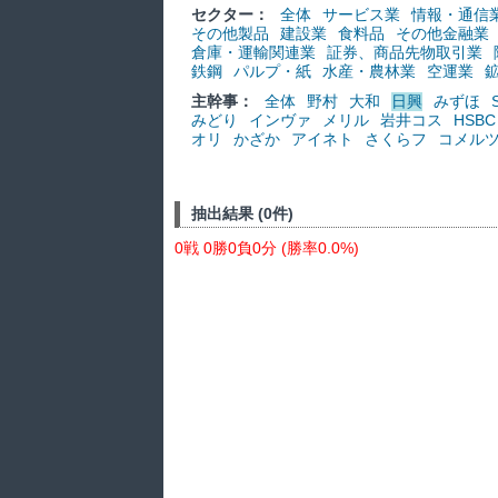
セクター：
全体
サービス業
情報・通信
その他製品
建設業
食料品
その他金融業
倉庫・運輸関連業
証券、商品先物取引業
鉄鋼
パルプ・紙
水産・農林業
空運業
主幹事：
全体
野村
大和
日興
みずほ
みどり
インヴァ
メリル
岩井コス
HSBC
オリ
かざか
アイネト
さくらフ
コメル
抽出結果 (0件)
0戦 0勝0負0分 (勝率0.0%)