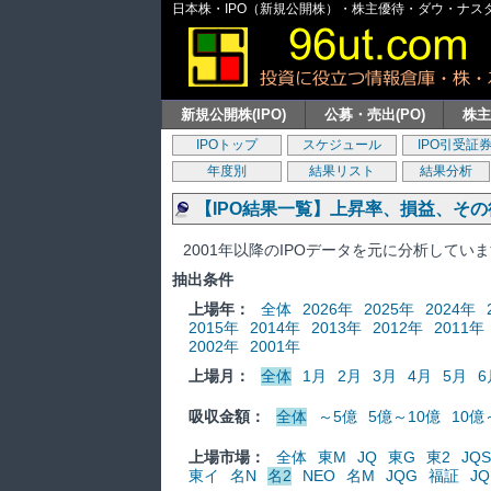
日本株・IPO（新規公開株）・株主優待・ダウ・ナスダッ
新規公開株(IPO)
公募・売出(PO)
株
IPOトップ
スケジュール
IPO引受証
年度別
結果リスト
結果分析
【IPO結果一覧】上昇率、損益、そ
2001年以降のIPOデータを元に分析してい
抽出条件
上場年：
全体
2026年
2025年
2024年
2015年
2014年
2013年
2012年
2011年
2002年
2001年
上場月：
全体
1月
2月
3月
4月
5月
6
吸収金額：
全体
～5億
5億～10億
10億
上場市場：
全体
東M
JQ
東G
東2
JQS
東イ
名N
名2
NEO
名M
JQG
福証
JQ