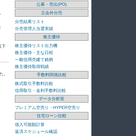
公募・売出(PO)
立会外分売
ラ
分売結果リスト
洋
分売管理人当選実績
株主優待
株主優待リスト出力機
以下
株主優待・主な日程
一般信用売建て銘柄
株主優待取得戦績
た。
手数料関係比較
株式取引手数料比較
信用取引・金利手数料比較
データ分析室
プレミアム空売り・HYPER空売り
住宅ローン比較
借入可能額計算
返済スケジュール確認