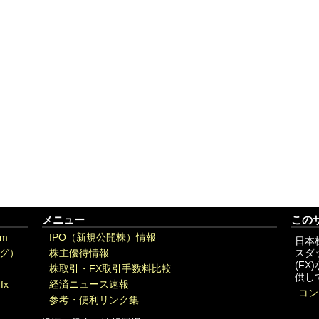
メニュー
この
om
IPO（新規公開株）情報
日本
グ）
株主優待情報
スダ
(F
株取引・FX取引手数料比較
供し
fx
経済ニュース速報
コン
参考・便利リンク集