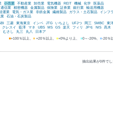
業
小売業
不動産業
卸売業
電気機器
REIT
機械
化学
医薬品
通信業
精密機器
金属製品
保険業
証券業
銀行業
輸送用機器
陸運業
電気・ガス業
非鉄金属
繊維製品
ガラス・土石製品
インフ
鉱業
石油・石炭製品
SBI
三菱
東海東京
インベ
JTG
いちよし
UFJつ
岡三
SMBC
東
クレスイ
藍澤
マネ
UBS
MS
GS
楽天
フィリ
JPモ
NIS
髙木
ツ
むさし
丸三
丸八
日本ア
■
+100％以上、
■
+20％以上、
■
+0%より上、
■
0～-20%、
■
-20％
抽出結果が0件でし