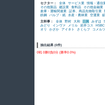
セクター：
全体
サービス業
情報・通信
その他製品
建設業
食料品
その他金融業
倉庫・運輸関連業
証券、商品先物取引業
鉄鋼
パルプ・紙
水産・農林業
空運業
主幹事：
全体
野村
大和
日興
みずほ
みどり
インヴァ
メリル
岩井コス
HSBC
オリ
かざか
アイネト
さくらフ
コメル
抽出結果 (0件)
0戦 0勝0負0分 (勝率0.0%)