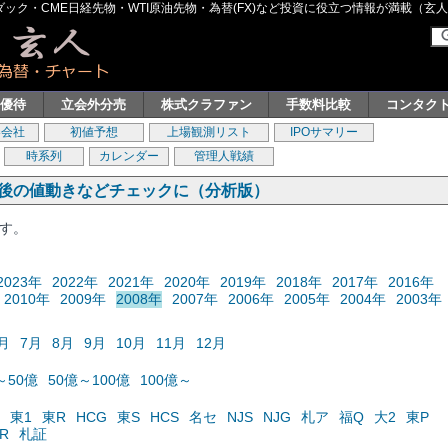
ク・CME日経先物・WTI原油先物・為替(FX)など投資に役立つ情報が満載（玄人グル
主優待
立会外分売
株式クラファン
手数料比較
コンタク
券会社
初値予想
上場観測リスト
IPOサマリー
時系列
カレンダー
管理人戦績
の後の値動きなどチェックに（分析版）
ます。
2023年
2022年
2021年
2020年
2019年
2018年
2017年
2016年
2010年
2009年
2008年
2007年
2006年
2005年
2004年
2003年
月
7月
8月
9月
10月
11月
12月
～50億
50億～100億
100億～
東1
東R
HCG
東S
HCS
名セ
NJS
NJG
札ア
福Q
大2
東P
R
札証