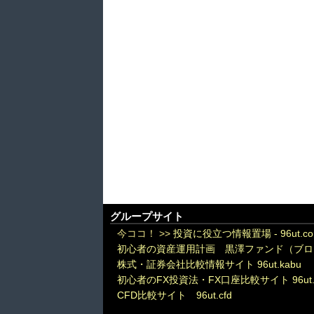
グループサイト
今ココ！ >>
投資に役立つ情報置場 - 96ut.c
初心者の資産運用計画 黒澤ファンド（ブロ
株式・証券会社比較情報サイト 96ut.kabu
初心者のFX投資法・FX口座比較サイト 96ut.
CFD比較サイト 96ut.cfd