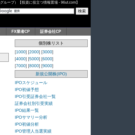
ープ）【投資に役立つ情報置場 - 96ut.com】
ト
FX業者CP
証券会社CP
個別株リスト
[
1000
] [
2000
] [
3000
]
[
4000
] [
5000
] [
6000
]
[
7000
] [
8000
] [
9000
]
新規公開株(IPO)
IPOスケジュール
IPO初値予想
IPO引受証券会社一覧
証券会社別引受実績
IPO結果一覧
IPOサマリー分析
IPO初値分析
IPO管理人当選実績