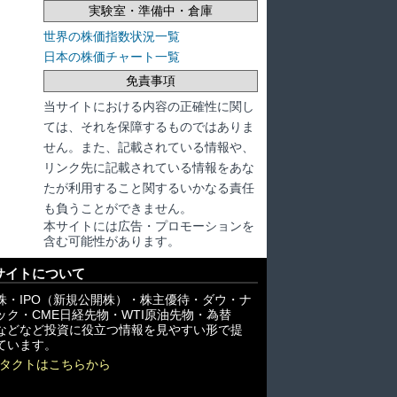
実験室・準備中・倉庫
世界の株価指数状況一覧
日本の株価チャート一覧
免責事項
当サイトにおける内容の正確性に関し
ては、それを保障するものではありま
せん。また、記載されている情報や、
リンク先に記載されている情報をあな
たが利用すること関するいかなる責任
も負うことができません。
本サイトには広告・プロモーションを
含む可能性があります。
サイトについて
株・IPO（新規公開株）・株主優待・ダウ・ナ
ック・CME日経先物・WTI原油先物・為替
X)などなど投資に役立つ情報を見やすい形で提
ています。
タクトはこちらから