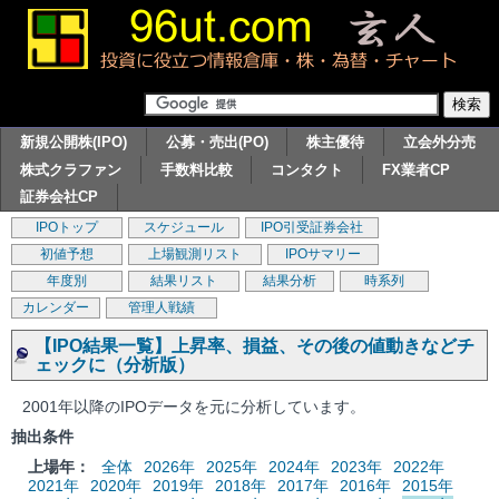
新規公開株(IPO)
公募・売出(PO)
株主優待
立会外分売
株式クラファン
手数料比較
コンタクト
FX業者CP
証券会社CP
IPOトップ
スケジュール
IPO引受証券会社
初値予想
上場観測リスト
IPOサマリー
年度別
結果リスト
結果分析
時系列
カレンダー
管理人戦績
【IPO結果一覧】上昇率、損益、その後の値動きなどチ
ェックに（分析版）
2001年以降のIPOデータを元に分析しています。
抽出条件
上場年：
全体
2026年
2025年
2024年
2023年
2022年
2021年
2020年
2019年
2018年
2017年
2016年
2015年