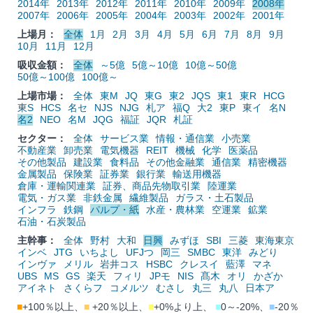
2014年
2013年
2012年
2011年
2010年
2009年
2008年
2007年
2006年
2005年
2004年
2003年
2002年
2001年
上場月：
全体
1月
2月
3月
4月
5月
6月
7月
8月
9月
10月
11月
12月
吸収金額：
全体
～5億
5億～10億
10億～50億
50億～100億
100億～
上場市場：
全体
東M
JQ
東G
東2
JQS
東1
東R
HCG
東S
HCS
名セ
NJS
NJG
札ア
福Q
大2
東P
東イ
名N
名2
NEO
名M
JQG
福証
JQR
札証
セクター：
全体
サービス業
情報・通信業
小売業
不動産業
卸売業
電気機器
REIT
機械
化学
医薬品
その他製品
建設業
食料品
その他金融業
通信業
精密機器
金属製品
保険業
証券業
銀行業
輸送用機器
倉庫・運輸関連業
証券、商品先物取引業
陸運業
電気・ガス業
非鉄金属
繊維製品
ガラス・土石製品
インフラ
鉄鋼
パルプ・紙
水産・農林業
空運業
鉱業
石油・石炭製品
主幹事：
全体
野村
大和
日興
みずほ
SBI
三菱
東海東京
インベ
JTG
いちよし
UFJつ
岡三
SMBC
東洋
みどり
インヴァ
メリル
岩井コス
HSBC
クレスイ
藍澤
マネ
UBS
MS
GS
楽天
フィリ
JPモ
NIS
髙木
オリ
かざか
アイネト
さくらフ
コメルツ
むさし
丸三
丸八
日本ア
■
+100％以上、
■
+20％以上、
■
+0%より上、
■
0～-20%、
■
-20％