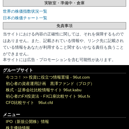
実験室・準備中・倉庫
世界の株価指数状況一覧
日本の株価チャート一覧
免責事項
当サイトにおける内容の正確性に関しては、それを保障するもので
はありません。また、記載されている情報や、リンク先に記載され
ている情報をあなたが利用すること関するいかなる責任も負うこと
ができません。
本サイトには広告・プロモーションを含む可能性があります。
グループサイト
今ココ！ >>
投資に役立つ情報置場 - 96ut.com
初心者の資産運用計画 黒澤ファンド（ブログ）
株式・証券会社比較情報サイト 96ut.kabu
初心者のFX投資法・FX口座比較サイト 96ut.fx
CFD比較サイト 96ut.cfd
メニュー
IPO（新規公開株）情報
株主優待情報