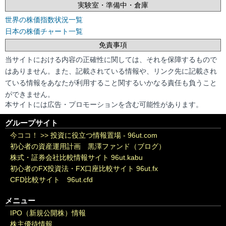
実験室・準備中・倉庫
世界の株価指数状況一覧
日本の株価チャート一覧
免責事項
当サイトにおける内容の正確性に関しては、それを保障するもので
はありません。また、記載されている情報や、リンク先に記載され
ている情報をあなたが利用すること関するいかなる責任も負うこと
ができません。
本サイトには広告・プロモーションを含む可能性があります。
グループサイト
今ココ！ >>
投資に役立つ情報置場 - 96ut.com
初心者の資産運用計画 黒澤ファンド（ブログ）
株式・証券会社比較情報サイト 96ut.kabu
初心者のFX投資法・FX口座比較サイト 96ut.fx
CFD比較サイト 96ut.cfd
メニュー
IPO（新規公開株）情報
株主優待情報