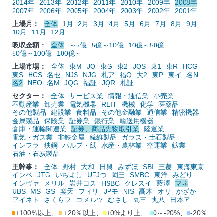
2014年
2013年
2012年
2011年
2010年
2009年
2008年
2007年
2006年
2005年
2004年
2003年
2002年
2001年
上場月：
全体
1月
2月
3月
4月
5月
6月
7月
8月
9月
10月
11月
12月
吸収金額：
全体
～5億
5億～10億
10億～50億
50億～100億
100億～
上場市場：
全体
東M
JQ
東G
東2
JQS
東1
東R
HCG
東S
HCS
名セ
NJS
NJG
札ア
福Q
大2
東P
東イ
名N
名2
NEO
名M
JQG
福証
JQR
札証
セクター：
全体
サービス業
情報・通信業
小売業
不動産業
卸売業
電気機器
REIT
機械
化学
医薬品
その他製品
建設業
食料品
その他金融業
通信業
精密機器
金属製品
保険業
証券業
銀行業
輸送用機器
倉庫・運輸関連業
証券、商品先物取引業
陸運業
電気・ガス業
非鉄金属
繊維製品
ガラス・土石製品
インフラ
鉄鋼
パルプ・紙
水産・農林業
空運業
鉱業
石油・石炭製品
主幹事：
全体
野村
大和
日興
みずほ
SBI
三菱
東海東京
インベ
JTG
いちよし
UFJつ
岡三
SMBC
東洋
みどり
インヴァ
メリル
岩井コス
HSBC
クレスイ
藍澤
マネ
UBS
MS
GS
楽天
フィリ
JPモ
NIS
髙木
オリ
かざか
アイネト
さくらフ
コメルツ
むさし
丸三
丸八
日本ア
■
+100％以上、
■
+20％以上、
■
+0%より上、
■
0～-20%、
■
-20％