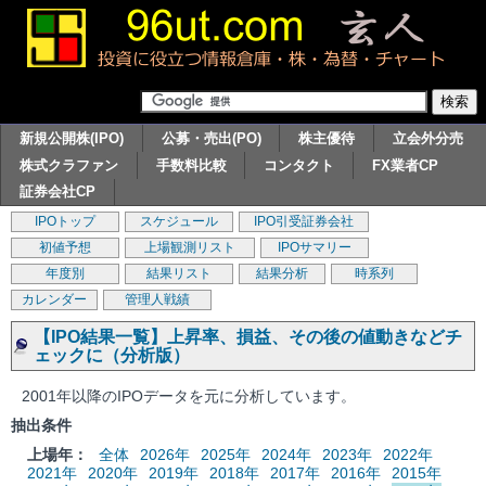
新規公開株(IPO)
公募・売出(PO)
株主優待
立会外分売
株式クラファン
手数料比較
コンタクト
FX業者CP
証券会社CP
IPOトップ
スケジュール
IPO引受証券会社
初値予想
上場観測リスト
IPOサマリー
年度別
結果リスト
結果分析
時系列
カレンダー
管理人戦績
【IPO結果一覧】上昇率、損益、その後の値動きなどチ
ェックに（分析版）
2001年以降のIPOデータを元に分析しています。
抽出条件
上場年：
全体
2026年
2025年
2024年
2023年
2022年
2021年
2020年
2019年
2018年
2017年
2016年
2015年