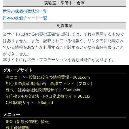
実験室・準備中・倉庫
世界の株価指数状況一覧
日本の株価チャート一覧
免責事項
当サイトにおける内容の正確性に関しては、それを保障するもので
はありません。また、記載されている情報や、リンク先に記載され
ている情報をあなたが利用すること関するいかなる責任も負うこと
ができません。
本サイトには広告・プロモーションを含む可能性があります。
グループサイト
今ココ！ >>
投資に役立つ情報置場 - 96ut.com
初心者の資産運用計画 黒澤ファンド（ブログ）
株式・証券会社比較情報サイト 96ut.kabu
初心者のFX投資法・FX口座比較サイト 96ut.fx
CFD比較サイト 96ut.cfd
メニュー
IPO（新規公開株）情報
株主優待情報