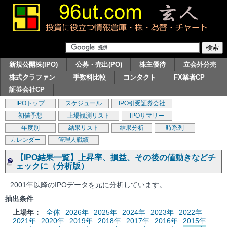
新規公開株(IPO)
公募・売出(PO)
株主優待
立会外分売
株式クラファン
手数料比較
コンタクト
FX業者CP
証券会社CP
IPOトップ
スケジュール
IPO引受証券会社
初値予想
上場観測リスト
IPOサマリー
年度別
結果リスト
結果分析
時系列
カレンダー
管理人戦績
【IPO結果一覧】上昇率、損益、その後の値動きなどチ
ェックに（分析版）
2001年以降のIPOデータを元に分析しています。
抽出条件
上場年：
全体
2026年
2025年
2024年
2023年
2022年
2021年
2020年
2019年
2018年
2017年
2016年
2015年