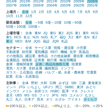
2014年
2013年
2012年
2011年
2010年
2009年
2008年
2007年
2006年
2005年
2004年
2003年
2002年
2001年
上場月：
全体
1月
2月
3月
4月
5月
6月
7月
8月
9月
10月
11月
12月
吸収金額：
全体
～5億
5億～10億
10億～50億
50億～100億
100億～
上場市場：
全体
東M
JQ
東G
東2
JQS
東1
東R
HCG
東S
HCS
名セ
NJS
NJG
札ア
福Q
大2
東P
名N
名2
東イ
NEO
名M
JQG
福証
JQR
札証
セクター：
全体
サービス業
情報・通信業
小売業
不動産業
卸売業
電気機器
REIT
機械
化学
医薬品
その他製品
建設業
食料品
その他金融業
通信業
精密機器
金属製品
保険業
証券業
銀行業
輸送用機器
倉庫・運輸関連業
証券、商品先物取引業
陸運業
電気・ガス業
非鉄金属
繊維製品
インフラ
ガラス・土石製品
鉄鋼
パルプ・紙
水産・農林業
空運業
鉱業
石油・石炭製品
主幹事：
全体
野村
大和
日興
みずほ
SBI
三菱
東海東京
インベ
JTG
いちよし
UFJつ
岡三
SMBC
東洋
みどり
インヴァ
メリル
岩井コス
HSBC
藍澤
マネ
クレスイ
楽天
UBS
MS
GS
フィリ
JPモ
NIS
コメルツ
むさし
丸三
丸八
日本ア
髙木
オリ
かざか
アイネト
さくらフ
■
+100％以上、
■
+20％以上、
■
+0%より上、
■
0～-20%、
■
-20％