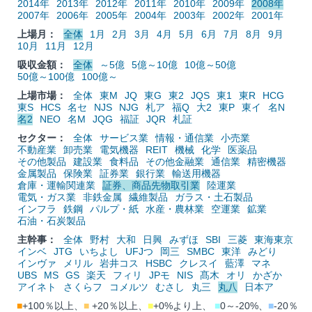
2014年
2013年
2012年
2011年
2010年
2009年
2008年
2007年
2006年
2005年
2004年
2003年
2002年
2001年
上場月：
全体
1月
2月
3月
4月
5月
6月
7月
8月
9月
10月
11月
12月
吸収金額：
全体
～5億
5億～10億
10億～50億
50億～100億
100億～
上場市場：
全体
東M
JQ
東G
東2
JQS
東1
東R
HCG
東S
HCS
名セ
NJS
NJG
札ア
福Q
大2
東P
東イ
名N
名2
NEO
名M
JQG
福証
JQR
札証
セクター：
全体
サービス業
情報・通信業
小売業
不動産業
卸売業
電気機器
REIT
機械
化学
医薬品
その他製品
建設業
食料品
その他金融業
通信業
精密機器
金属製品
保険業
証券業
銀行業
輸送用機器
倉庫・運輸関連業
証券、商品先物取引業
陸運業
電気・ガス業
非鉄金属
繊維製品
ガラス・土石製品
インフラ
鉄鋼
パルプ・紙
水産・農林業
空運業
鉱業
石油・石炭製品
主幹事：
全体
野村
大和
日興
みずほ
SBI
三菱
東海東京
インベ
JTG
いちよし
UFJつ
岡三
SMBC
東洋
みどり
インヴァ
メリル
岩井コス
HSBC
クレスイ
藍澤
マネ
UBS
MS
GS
楽天
フィリ
JPモ
NIS
髙木
オリ
かざか
アイネト
さくらフ
コメルツ
むさし
丸三
丸八
日本ア
■
+100％以上、
■
+20％以上、
■
+0%より上、
■
0～-20%、
■
-20％