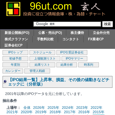
新規公開株(IPO)
公募・売出(PO)
株主優待
立会外分売
株式クラファン
手数料比較
コンタクト
FX業者CP
証券会社CP
IPOトップ
スケジュール
IPO引受証券会社
初値予想
上場観測リスト
IPOサマリー
年度別
結果リスト
結果分析
時系列
カレンダー
管理人戦績
【IPO結果一覧】上昇率、損益、その後の値動きなどチ
ェックに（分析版）
2001年以降のIPOデータを元に分析しています。
抽出条件
上場年：
全体
2026年
2025年
2024年
2023年
2022年
2021年
2020年
2019年
2018年
2017年
2016年
2015年