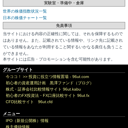
実験室・準備中・倉庫
世界の株価指数状況一覧
日本の株価チャート一覧
免責事項
当サイトにおける内容の正確性に関しては、それを保障するもので
はありません。また、記載されている情報や、リンク先に記載され
ている情報をあなたが利用すること関するいかなる責任も負うこと
ができません。
本サイトには広告・プロモーションを含む可能性があります。
グループサイト
今ココ！ >>
投資に役立つ情報置場 - 96ut.com
初心者の資産運用計画 黒澤ファンド（ブログ）
株式・証券会社比較情報サイト 96ut.kabu
初心者のFX投資法・FX口座比較サイト 96ut.fx
CFD比較サイト 96ut.cfd
メニュー
IPO（新規公開株）情報
株主優待情報