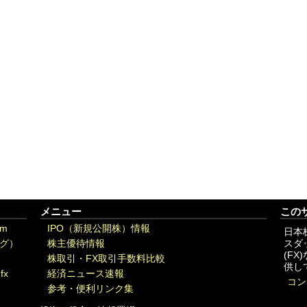
メニュー
この
om
IPO（新規公開株）情報
日本
グ）
株主優待情報
スダ
(F
株取引・FX取引手数料比較
供し
fx
経済ニュース速報
コン
参考・便利リンク集