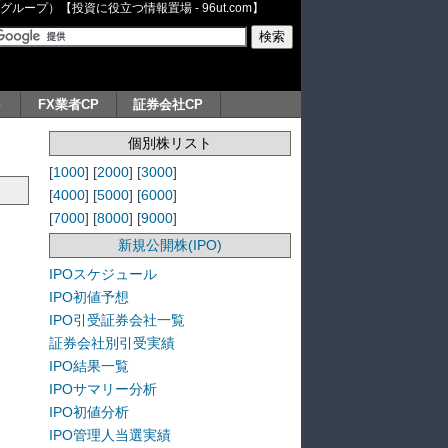
ープ）【投資に役立つ情報置場 - 96ut.com】
ト
FX業者CP
証券会社CP
個別株リスト
[
1000
] [
2000
] [
3000
]
[
4000
] [
5000
] [
6000
]
[
7000
] [
8000
] [
9000
]
新規公開株(IPO)
IPOスケジュール
IPO初値予想
IPO引受証券会社一覧
証券会社別引受実績
IPO結果一覧
IPOサマリー分析
IPO初値分析
IPO管理人当選実績