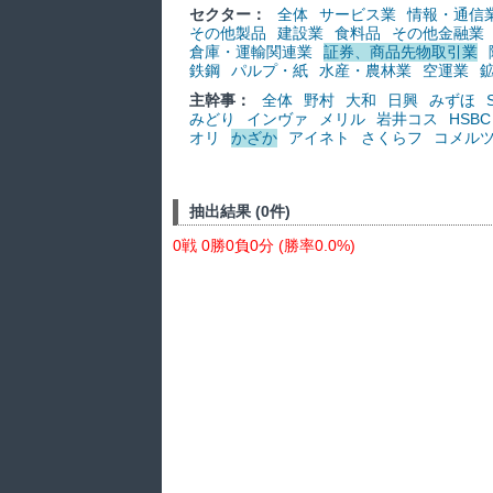
セクター：
全体
サービス業
情報・通信
その他製品
建設業
食料品
その他金融業
倉庫・運輸関連業
証券、商品先物取引業
鉄鋼
パルプ・紙
水産・農林業
空運業
主幹事：
全体
野村
大和
日興
みずほ
みどり
インヴァ
メリル
岩井コス
HSBC
オリ
かざか
アイネト
さくらフ
コメル
抽出結果 (0件)
0戦 0勝0負0分 (勝率0.0%)