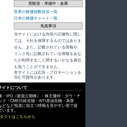
実験室・準備中・倉庫
世界の株価指数状況一覧
日本の株価チャート一覧
免責事項
当サイトにおける内容の正確性に関し
ては、それを保障するものではありま
せん。また、記載されている情報や、
リンク先に記載されている情報をあな
たが利用すること関するいかなる責任
も負うことができません。
本サイトには広告・プロモーションを
含む可能性があります。
サイトについて
株・IPO（新規公開株）・株主優待・ダウ・ナ
ック・CME日経先物・WTI原油先物・為替
X)などなど投資に役立つ情報を見やすい形で提
ています。
タクトはこちらから