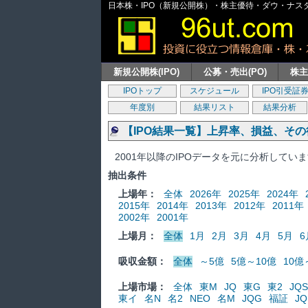
日本株・IPO（新規公開株）・株主優待・ダウ・ナスダッ
新規公開株(IPO)
公募・売出(PO)
株
IPOトップ
スケジュール
IPO引受証
年度別
結果リスト
結果分析
【IPO結果一覧】上昇率、損益、そ
2001年以降のIPOデータを元に分析してい
抽出条件
上場年：
全体
2026年
2025年
2024年
2015年
2014年
2013年
2012年
2011年
2002年
2001年
上場月：
全体
1月
2月
3月
4月
5月
6
吸収金額：
全体
～5億
5億～10億
10億
上場市場：
全体
東M
JQ
東G
東2
JQS
東イ
名N
名2
NEO
名M
JQG
福証
JQ