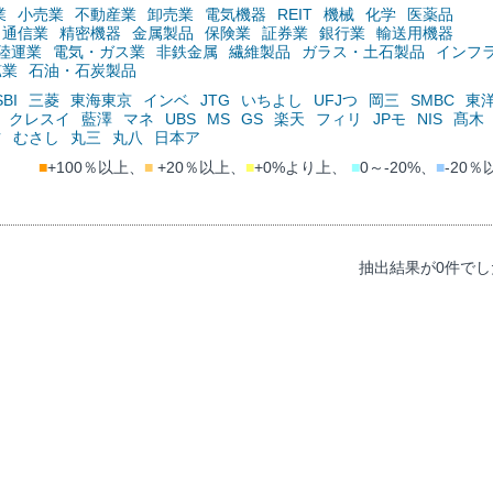
業
小売業
不動産業
卸売業
電気機器
REIT
機械
化学
医薬品
通信業
精密機器
金属製品
保険業
証券業
銀行業
輸送用機器
陸運業
電気・ガス業
非鉄金属
繊維製品
ガラス・土石製品
インフ
鉱業
石油・石炭製品
SBI
三菱
東海東京
インベ
JTG
いちよし
UFJつ
岡三
SMBC
東
クレスイ
藍澤
マネ
UBS
MS
GS
楽天
フィリ
JPモ
NIS
髙木
ツ
むさし
丸三
丸八
日本ア
■
+100％以上、
■
+20％以上、
■
+0%より上、
■
0～-20%、
■
-20％
抽出結果が0件でし