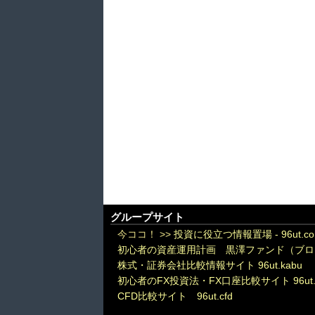
グループサイト
今ココ！ >>
投資に役立つ情報置場 - 96ut.c
初心者の資産運用計画 黒澤ファンド（ブロ
株式・証券会社比較情報サイト 96ut.kabu
初心者のFX投資法・FX口座比較サイト 96ut.
CFD比較サイト 96ut.cfd