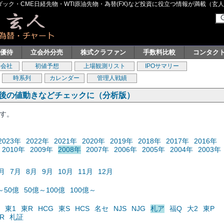
ク・CME日経先物・WTI原油先物・為替(FX)など投資に役立つ情報が満載（玄人グル
主優待
立会外分売
株式クラファン
手数料比較
コンタク
券会社
初値予想
上場観測リスト
IPOサマリー
時系列
カレンダー
管理人戦績
の後の値動きなどチェックに（分析版）
ます。
2023年
2022年
2021年
2020年
2019年
2018年
2017年
2016年
2010年
2009年
2008年
2007年
2006年
2005年
2004年
2003年
月
7月
8月
9月
10月
11月
12月
～50億
50億～100億
100億～
東1
東R
HCG
東S
HCS
名セ
NJS
NJG
札ア
福Q
大2
東P
R
札証