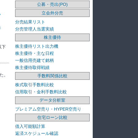
公募・売出(PO)
立会外分売
ラ
分売結果リスト
洋
分売管理人当選実績
株主優待
株主優待リスト出力機
以下
株主優待・主な日程
一般信用売建て銘柄
株主優待取得戦績
た。
手数料関係比較
株式取引手数料比較
信用取引・金利手数料比較
データ分析室
プレミアム空売り・HYPER空売り
住宅ローン比較
借入可能額計算
返済スケジュール確認