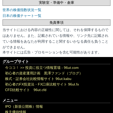
実験室・準備中・倉庫
世界の株価指数状況一覧
日本の株価チャート一覧
免責事項
当サイトにおける内容の正確性に関しては、それを保障するもので
はありません。また、記載されている情報や、リンク先に記載され
ている情報をあなたが利用すること関するいかなる責任も負うこと
ができません。
本サイトには広告・プロモーションを含む可能性があります。
グループサイト
今ココ！ >>
投資に役立つ情報置場 - 96ut.com
初心者の資産運用計画 黒澤ファンド（ブログ）
株式・証券会社比較情報サイト 96ut.kabu
初心者のFX投資法・FX口座比較サイト 96ut.fx
CFD比較サイト 96ut.cfd
メニュー
IPO（新規公開株）情報
株主優待情報