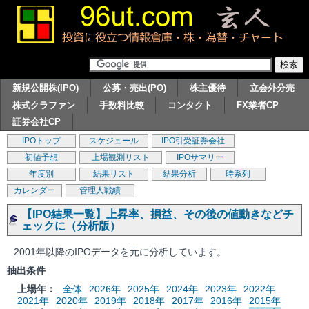
新規公開株(IPO)
公募・売出(PO)
株主優待
立会外分売
株式クラファン
手数料比較
コンタクト
FX業者CP
証券会社CP
IPOトップ
スケジュール
IPO引受証券会社
初値予想
上場観測リスト
IPOサマリー
年度別
結果リスト
結果分析
時系列
カレンダー
管理人戦績
【IPO結果一覧】上昇率、損益、その後の値動きなどチ
ェックに（分析版）
2001年以降のIPOデータを元に分析しています。
抽出条件
上場年：
全体
2026年
2025年
2024年
2023年
2022年
2021年
2020年
2019年
2018年
2017年
2016年
2015年