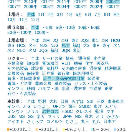
2014年
2013年
2012年
2011年
2010年
2009年
2008年
2007年
2006年
2005年
2004年
2003年
2002年
2001年
上場月：
全体
1月
2月
3月
4月
5月
6月
7月
8月
9月
10月
11月
12月
吸収金額：
全体
～5億
5億～10億
10億～50億
50億～100億
100億～
上場市場：
全体
東M
JQ
東G
東2
JQS
東1
東R
HCG
東S
HCS
名セ
NJS
NJG
札ア
福Q
大2
東P
東イ
名N
名2
NEO
名M
JQG
福証
JQR
札証
セクター：
全体
サービス業
情報・通信業
小売業
不動産業
卸売業
電気機器
REIT
機械
化学
医薬品
その他製品
建設業
食料品
その他金融業
通信業
精密機器
金属製品
保険業
証券業
銀行業
輸送用機器
倉庫・運輸関連業
証券、商品先物取引業
陸運業
電気・ガス業
非鉄金属
繊維製品
ガラス・土石製品
インフラ
鉄鋼
パルプ・紙
水産・農林業
空運業
鉱業
石油・石炭製品
主幹事：
全体
野村
大和
日興
みずほ
SBI
三菱
東海東京
インベ
JTG
いちよし
UFJつ
岡三
SMBC
東洋
みどり
インヴァ
メリル
岩井コス
HSBC
クレスイ
藍澤
マネ
UBS
MS
GS
楽天
フィリ
JPモ
NIS
髙木
オリ
かざか
アイネト
さくらフ
コメルツ
むさし
丸三
丸八
日本ア
■
+100％以上、
■
+20％以上、
■
+0%より上、
■
0～-20%、
■
-20％