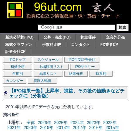
新規公開株(IPO)
公募・売出(PO)
株主優待
立会外分売
株式クラファン
手数料比較
コンタクト
FX業者CP
証券会社CP
IPOトップ
スケジュール
IPO引受証券会社
初値予想
上場観測リスト
IPOサマリー
年度別
結果リスト
結果分析
時系列
カレンダー
管理人戦績
【IPO結果一覧】上昇率、損益、その後の値動きなどチ
ェックに（分析版）
2001年以降のIPOデータを元に分析しています。
抽出条件
上場年：
全体
2026年
2025年
2024年
2023年
2022年
2021年
2020年
2019年
2018年
2017年
2016年
2015年