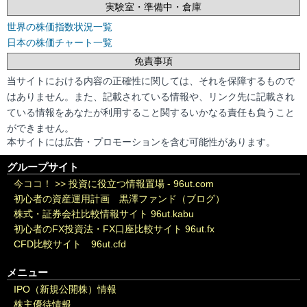
実験室・準備中・倉庫
世界の株価指数状況一覧
日本の株価チャート一覧
免責事項
当サイトにおける内容の正確性に関しては、それを保障するもので
はありません。また、記載されている情報や、リンク先に記載され
ている情報をあなたが利用すること関するいかなる責任も負うこと
ができません。
本サイトには広告・プロモーションを含む可能性があります。
グループサイト
今ココ！ >>
投資に役立つ情報置場 - 96ut.com
初心者の資産運用計画 黒澤ファンド（ブログ）
株式・証券会社比較情報サイト 96ut.kabu
初心者のFX投資法・FX口座比較サイト 96ut.fx
CFD比較サイト 96ut.cfd
メニュー
IPO（新規公開株）情報
株主優待情報