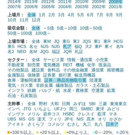
2014年
2013年
2012年
2011年
2010年
2009年
2008年
2007年
2006年
2005年
2004年
2003年
2002年
2001年
上場月：
全体
1月
2月
3月
4月
5月
6月
7月
8月
9月
10月
11月
12月
吸収金額：
全体
～5億
5億～10億
10億～50億
50億～100億
100億～
上場市場：
全体
東M
JQ
東G
東2
JQS
東1
東R
HCG
東S
HCS
名セ
NJS
NJG
札ア
福Q
大2
東P
東イ
名N
名2
NEO
名M
JQG
福証
JQR
札証
セクター：
全体
サービス業
情報・通信業
小売業
不動産業
卸売業
電気機器
REIT
機械
化学
医薬品
その他製品
建設業
食料品
その他金融業
通信業
精密機器
金属製品
保険業
証券業
銀行業
輸送用機器
倉庫・運輸関連業
証券、商品先物取引業
陸運業
電気・ガス業
非鉄金属
繊維製品
ガラス・土石製品
インフラ
鉄鋼
パルプ・紙
水産・農林業
空運業
鉱業
石油・石炭製品
主幹事：
全体
野村
大和
日興
みずほ
SBI
三菱
東海東京
インベ
JTG
いちよし
UFJつ
岡三
SMBC
東洋
みどり
インヴァ
メリル
岩井コス
HSBC
クレスイ
藍澤
マネ
UBS
MS
GS
楽天
フィリ
JPモ
NIS
髙木
オリ
かざか
アイネト
さくらフ
コメルツ
むさし
丸三
丸八
日本ア
■
+100％以上、
■
+20％以上、
■
+0%より上、
■
0～-20%、
■
-20％