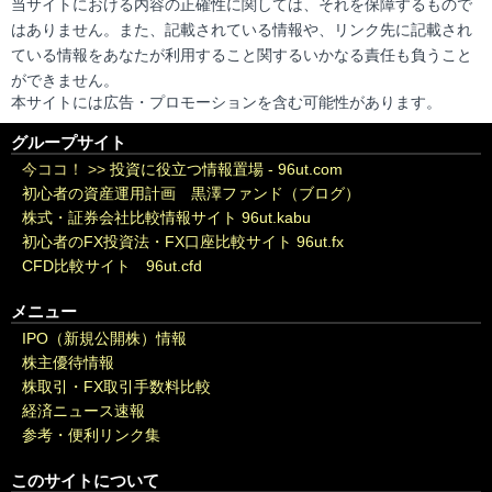
当サイトにおける内容の正確性に関しては、それを保障するもので
はありません。また、記載されている情報や、リンク先に記載され
ている情報をあなたが利用すること関するいかなる責任も負うこと
ができません。
本サイトには広告・プロモーションを含む可能性があります。
グループサイト
今ココ！ >>
投資に役立つ情報置場 - 96ut.com
初心者の資産運用計画 黒澤ファンド（ブログ）
株式・証券会社比較情報サイト 96ut.kabu
初心者のFX投資法・FX口座比較サイト 96ut.fx
CFD比較サイト 96ut.cfd
メニュー
IPO（新規公開株）情報
株主優待情報
株取引・FX取引手数料比較
経済ニュース速報
参考・便利リンク集
このサイトについて