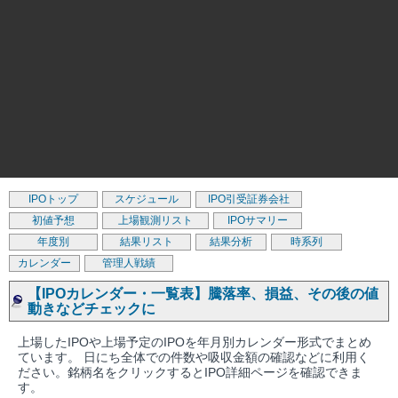
IPOトップ
スケジュール
IPO引受証券会社
初値予想
上場観測リスト
IPOサマリー
年度別
結果リスト
結果分析
時系列
カレンダー
管理人戦績
【IPOカレンダー・一覧表】騰落率、損益、その後の値
動きなどチェックに
上場したIPOや上場予定のIPOを年月別カレンダー形式でまとめ
ています。 日にち全体での件数や吸収金額の確認などに利用く
ださい。銘柄名をクリックするとIPO詳細ページを確認できま
す。