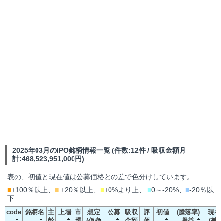
2025年03月のIPO銘柄情報一覧 (件数:12件 / 吸収金額月
計:468,523,951,000円)
表の、初値と現在値は公募価格との差で色分けしています。
■
+100％以上、
■
+20％以上、
■
+0%より上、
■
0～-20%、
■
-20％以
下
code
銘柄名
主
上場
市
想定
公募
吸収
評
初値
(騰落率)
現在
幹
場
(仮条
金額
価
損益
(差