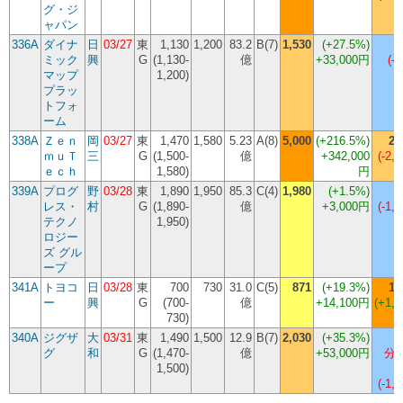
グ・ジ
ャパン
336A
ダイナ
日
03/27
東
1,130
1,200
83.2
B(7)
1,530
(
+27.5%
)
ミック
興
G
(1,130-
億
+33,000円
(-7
マップ
1,200)
プラッ
トフォ
ーム
338A
Ｚｅｎ
岡
03/27
東
1,470
1,580
5.23
A(8)
5,000
(
+216.5%
)
2,
ｍｕＴ
三
G
(1,500-
億
+342,000
(-2,8
ｅｃｈ
1,580)
円
339A
プログ
野
03/28
東
1,890
1,950
85.3
C(4)
1,980
(
+1.5%
)
レス・
村
G
(1,890-
億
+3,000円
(-1,1
テクノ
1,950)
ロジー
ズ グル
ープ
341A
トヨコ
日
03/28
東
700
730
31.0
C(5)
871
(
+19.3%
)
1,
ー
興
G
(700-
億
+14,100円
(+1,0
730)
340A
ジグザ
大
03/31
東
1,490
1,500
12.9
B(7)
2,030
(
+35.3%
)
グ
和
G
(1,470-
億
+53,000円
分割
1,500)
(-1,1