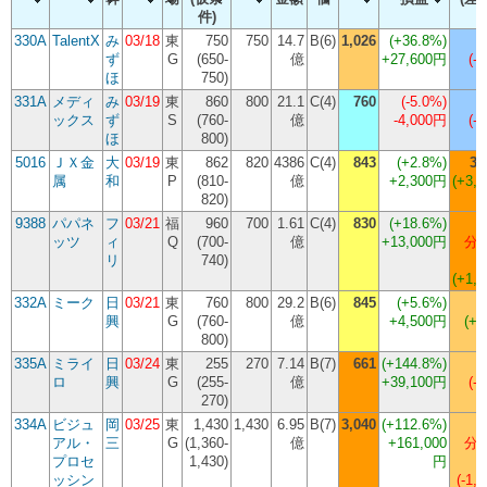
件)
330A
TalentX
み
03/18
東
750
750
14.7
B(6)
1,026
(
+36.8%
)
ず
G
(650-
億
+27,600円
(-5
ほ
750)
331A
メディ
み
03/19
東
860
800
21.1
C(4)
760
(
-5.0%
)
ックス
ず
S
(760-
億
-4,000円
(-2
ほ
800)
5016
ＪＸ金
大
03/19
東
862
820
4386
C(4)
843
(
+2.8%
)
3,
属
和
P
(810-
億
+2,300円
(+3,0
820)
9388
パパネ
フ
03/21
福
960
700
1.61
C(4)
830
(
+18.6%
)
ッツ
ィ
Q
(700-
億
+13,000円
分割
リ
740)
(+1,0
332A
ミーク
日
03/21
東
760
800
29.2
B(6)
845
(
+5.6%
)
興
G
(760-
億
+4,500円
(+1
800)
335A
ミライ
日
03/24
東
255
270
7.14
B(7)
661
(
+144.8%
)
ロ
興
G
(255-
億
+39,100円
(-3
270)
334A
ビジュ
岡
03/25
東
1,430
1,430
6.95
B(7)
3,040
(
+112.6%
)
アル・
三
G
(1,360-
億
+161,000
分割
プロセ
1,430)
円
ッシン
(-1,1