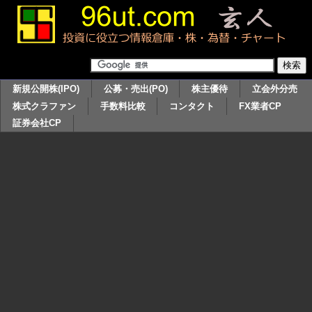
新規公開株(IPO)
公募・売出(PO)
株主優待
立会外分売
株式クラファン
手数料比較
コンタクト
FX業者CP
証券会社CP