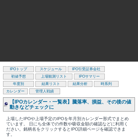
IPOトップ
スケジュール
IPO引受証券会社
初値予想
上場観測リスト
IPOサマリー
年度別
結果リスト
結果分析
時系列
カレンダー
管理人戦績
【IPOカレンダー・一覧表】騰落率、損益、その後の値
動きなどチェックに
上場したIPOや上場予定のIPOを年月別カレンダー形式でまとめ
ています。 日にち全体での件数や吸収金額の確認などに利用く
ださい。銘柄名をクリックするとIPO詳細ページを確認できま
す。