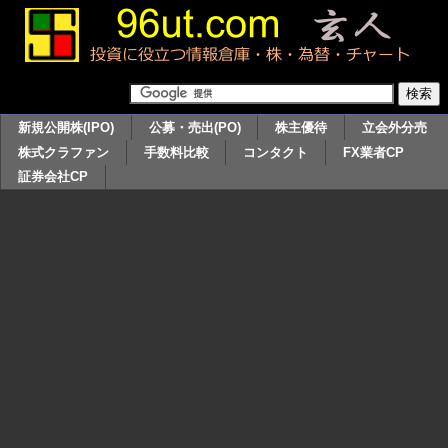
新規公開株(IPO)
公募・売出(PO)
株主優待
立会外分売
株式クラファン
手数料比較
コンタクト
FX業者CP
証券会社CP