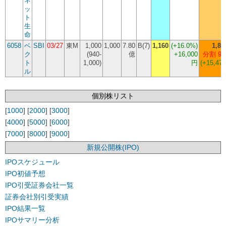
ネ
ッ
ト
生
命
6058
ベ
SBI
03/27
東M
1,000
1,000
7.80
B(7)
1,160
(
+16.0%
)
1,84
ク
(940-
億
+16,000
分割 9
ト
1,000)
円
(+15,472
ル
個別株リスト
[
1000
] [
2000
] [
3000
]
[
4000
] [
5000
] [
6000
]
[
7000
] [
8000
] [
9000
]
新規公開株(IPO)
IPOスケジュール
IPO初値予想
IPO引受証券会社一覧
証券会社別引受実績
IPO結果一覧
IPOサマリー分析