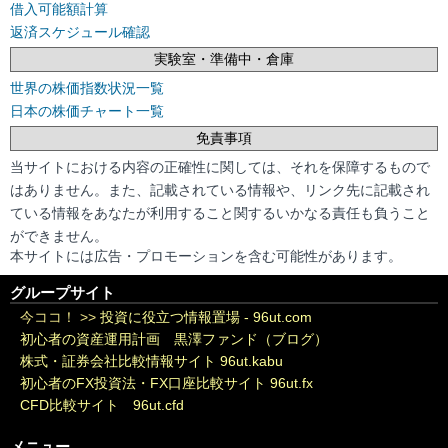
借入可能額計算
返済スケジュール確認
実験室・準備中・倉庫
世界の株価指数状況一覧
日本の株価チャート一覧
免責事項
当サイトにおける内容の正確性に関しては、それを保障するもので
はありません。また、記載されている情報や、リンク先に記載され
ている情報をあなたが利用すること関するいかなる責任も負うこと
ができません。
本サイトには広告・プロモーションを含む可能性があります。
グループサイト
今ココ！ >>
投資に役立つ情報置場 - 96ut.com
初心者の資産運用計画 黒澤ファンド（ブログ）
株式・証券会社比較情報サイト 96ut.kabu
初心者のFX投資法・FX口座比較サイト 96ut.fx
CFD比較サイト 96ut.cfd
メニュー