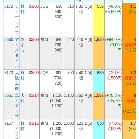
3172
テ
野
03/06
JQS
530
510
7.33
C(5)
556
(
+9.0%
)
1,13
ィ
村
(480-
億
+4,600円
(+579
ー
530)
ラ
イ
フ
3660
ア
み
03/08
東M
840
840
9.10
A(8)
1,630
(
+94.0%
)
43
イ
ず
(760-
億
+79,000
分割 8
ス
ほ
840)
円
(+1,874
タ
イ
ル
3173
大
野
03/09
JQS
800
700
7.40
C(4)
685
(
-2.1%
)
1,22
阪
村
(700-
億
-1,500円
分割 2
工
720)
(+1,771
機
3661
エ
大
03/14
東M
1,130
1,130
5.51
A(9)
1,987
(
+75.8%
)
80
ム
和
(1,050-
億
+85,700
分割 3
ア
1,130)
円
ッ
(+23,709
プ
7157
ラ
野
03/15
東M
1,200
1,000
123
B(6)
930
(
-7.0%
)
1,70
イ
村
(1,000-
億
-7,000円
(+774
フ
1,200)