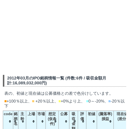
2012年03月のIPO銘柄情報一覧 (件数:6件 / 吸収金額月
計:16,089,032,000円)
表の、初値と現在値は公募価格との差で色分けしています。
■
+100％以上、
■
+20％以上、
■
+0%より上、
■
0～-20%、
■
-20％以
下
code
銘
主
上場
市場
想定
公募
吸
評
初値
(騰落率)
現在値
柄
幹
(仮条
収
価
損益
(差分)
名
件)
金
額