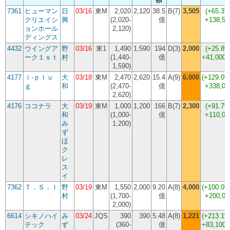
7361
ヒューマン
日
03/16
東M
2,020
2,120
38.5
B(7)
3,505
(
+65.3
クリエイシ
興
(2,020-
億
+138,50
ョンホール
2,120)
ディングス
4432
ウイングア
野
03/16
東1
1,490
1,590
194
D(3)
2,000
(
+25.8
ーク１ｓｔ
村
(1,440-
億
+41,000
1,590)
4177
ｉ‐ｐｌｕ
大
03/18
東M
2,470
2,620
15.4
A(9)
6,000
(
+129.0
ｇ
和
(2,470-
億
+338,00
2,620)
4176
ココナラ
大
03/19
東M
1,000
1,200
166
B(7)
2,300
(
+91.7
和
(1,000-
億
+110,00
み
1,200)
ず
ほ
ク
レ
ス
イ
7362
Ｔ．Ｓ．Ｉ
野
03/19
東M
1,550
2,000
9.20
A(8)
4,000
(
+100.0
村
(1,700-
億
+200,00
2,000)
6614
シキノハイ
み
03/24
JQS
390
390
5.48
A(8)
1,221
(
+213.1
テック
ず
(360-
億
+83,100