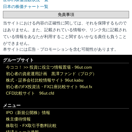
日本の株価チャート一覧
免責事項
当サイトにおける内容の正確性に関しては、それを保障するもので
はありません。また、記載されている情報や、リンク先に記載され
ている情報をあなたが利用すること関するいかなる責任も負うこと
ができません。
本サイトには広告・プロモーションを含む可能性があります。
グループサイト
今ココ！ >>
投資に役立つ情報置場 - 96ut.com
初心者の資産運用計画 黒澤ファンド（ブログ）
株式・証券会社比較情報サイト 96ut.kabu
初心者のFX投資法・FX口座比較サイト 96ut.fx
CFD比較サイト 96ut.cfd
メニュー
IPO（新規公開株）情報
株主優待情報
株取引・FX取引手数料比較