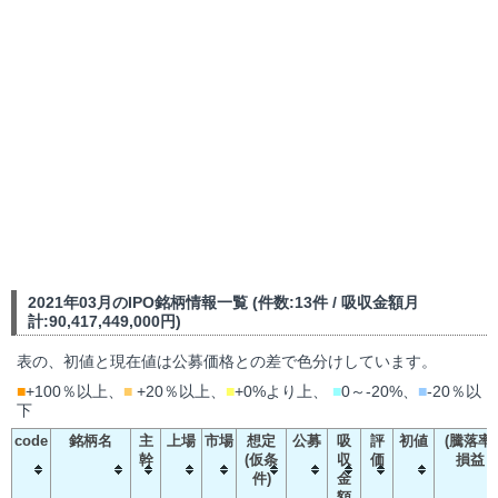
2021年03月のIPO銘柄情報一覧 (件数:13件 / 吸収金額月
計:90,417,449,000円)
表の、初値と現在値は公募価格との差で色分けしています。
■
+100％以上、
■
+20％以上、
■
+0%より上、
■
0～-20%、
■
-20％以
下
code
銘柄名
主
上場
市場
想定
公募
吸
評
初値
(騰落率)
幹
(仮条
収
価
損益
件)
金
額