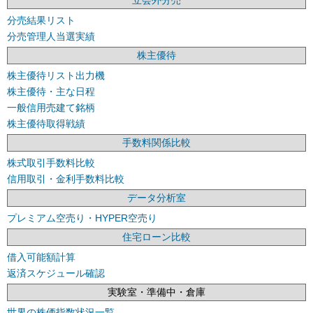
分売結果リスト
分売管理人当選実績
株主優待
株主優待リスト出力機
株主優待・主な日程
一般信用売建て銘柄
株主優待取得戦績
手数料関係比較
株式取引手数料比較
信用取引・金利手数料比較
データ分析室
プレミアム空売り・HYPER空売り
住宅ローン比較
借入可能額計算
返済スケジュール確認
実験室・準備中・倉庫
世界の株価指数状況一覧