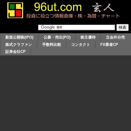
新規公開株(IPO)
公募・売出(PO)
株主優待
立会外分売
株式クラファン
手数料比較
コンタクト
FX業者CP
証券会社CP