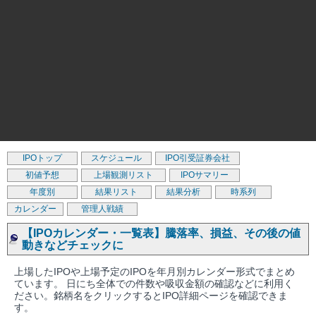
IPOトップ
スケジュール
IPO引受証券会社
初値予想
上場観測リスト
IPOサマリー
年度別
結果リスト
結果分析
時系列
カレンダー
管理人戦績
【IPOカレンダー・一覧表】騰落率、損益、その後の値
動きなどチェックに
上場したIPOや上場予定のIPOを年月別カレンダー形式でまとめ
ています。 日にち全体での件数や吸収金額の確認などに利用く
ださい。銘柄名をクリックするとIPO詳細ページを確認できま
す。