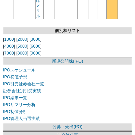
ほ
メ
リ
ル
個別株リスト
[
1000
] [
2000
] [
3000
]
[
4000
] [
5000
] [
6000
]
[
7000
] [
8000
] [
9000
]
新規公開株(IPO)
IPOスケジュール
IPO初値予想
IPO引受証券会社一覧
証券会社別引受実績
IPO結果一覧
IPOサマリー分析
IPO初値分析
IPO管理人当選実績
公募・売出(PO)
立会外分売