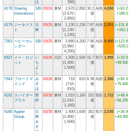
ほ
390)
4178
Sharing
SBI
03/24
東M
2,670
2,850
30.2
A(8)
4,650
(
+63.2
Innovations
(2,670-
億
+180,00
2,850)
4179
ジーネクス
日
03/25
東M
1,130
1,230
7.87
A(9)
2,851
(
+131.8
ト
興
(1,130-
億
+162,10
1,230)
7363
ベビーカレ
SBI
03/25
東M
3,880
4,200
7.96
A(9)
9,400
(
+123.8
ンダー
(3,960-
億
+520,00
4,200)
9327
イー・ロジ
い
03/26
JQS
1,500
1,500
15.7
B(7)
1,995
(
+33.0
ット
ち
(1,400-
億
+49,500
よ
1,500)
し
7343
ブロードマ
み
03/26
東M
710
810
8.38
A(8)
1,566
(
+93.3
インド
ず
(710-
億
+75,600
ほ
810)
4192
スパイダー
野
03/30
東M
1,010
1,160
101
B(6)
1,722
(
+48.4
プラス
村
(1,010-
億
+56,200
1,160)
4180
Appier
日
03/30
東M
1,400
1,600
302
B(7)
2,030
(
+26.9
Group
興
(1,400-
億
+43,000
み
1,600)
ず