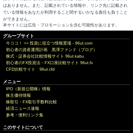
はありません。また、記載されている情報や、リンク先に記載され
ている情報をあなたが利用すること関するいかなる責任も負うこと
ができません。
本サイトには広告・プロモーションを含む可能性があります。
グループサイト
今ココ！ >>
投資に役立つ情報置場 - 96ut.com
初心者の資産運用計画 黒澤ファンド（ブログ）
株式・証券会社比較情報サイト 96ut.kabu
初心者のFX投資法・FX口座比較サイト 96ut.fx
CFD比較サイト 96ut.cfd
メニュー
IPO（新規公開株）情報
株主優待情報
株取引・FX取引手数料比較
経済ニュース速報
参考・便利リンク集
このサイトについて