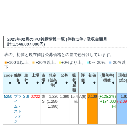
2023年02月のIPO銘柄情報一覧 (件数:1件 / 吸収金額月
計:1,546,097,000円)
表の、初値と現在値は公募価格との差で色分けしています。
■
+100％以上、
■
+20％以上、
■
+0%より上、
■
0～-20%、
■
-20％以
下
code
銘柄
主
上場
市
想定
公募
吸
評
初値
(騰落率)
現在値
名
幹
場
(仮条
収
価
損益
(差分)
件)
金
額
5250
プラ
SBI
02/22
東
1,220
1,390
15.4
A(8)
3,130
(
+125.2%
)
1,037
イ
S
(1,250-
億
+174,000
(-2,093)
ム・
1,390)
円
スト
ラテ
ジー