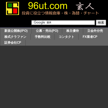
新規公開株(IPO)
公募・売出(PO)
株主優待
立会外分売
株式クラファン
手数料比較
コンタクト
FX業者CP
証券会社CP