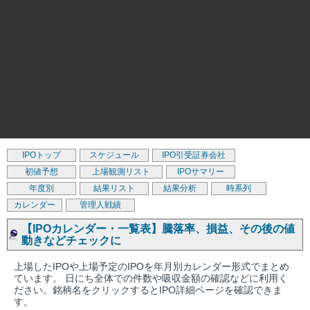
IPOトップ
スケジュール
IPO引受証券会社
初値予想
上場観測リスト
IPOサマリー
年度別
結果リスト
結果分析
時系列
カレンダー
管理人戦績
【IPOカレンダー・一覧表】騰落率、損益、その後の値
動きなどチェックに
上場したIPOや上場予定のIPOを年月別カレンダー形式でまとめ
ています。 日にち全体での件数や吸収金額の確認などに利用く
ださい。銘柄名をクリックするとIPO詳細ページを確認できま
す。