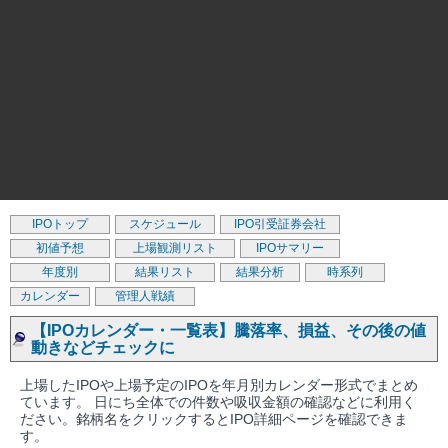
IPOトップ
スケジュール
IPO引受証券会社
初値予想
上場観測リスト
IPOサマリー
年度別
結果リスト
結果分析
時系列
カレンダー
管理人戦績
【IPOカレンダー・一覧表】騰落率、損益、その後の値
動きなどチェックに
上場したIPOや上場予定のIPOを年月別カレンダー形式でまとめ
ています。 日にち全体での件数や吸収金額の確認などに利用く
ださい。銘柄名をクリックするとIPO詳細ページを確認できま
す。