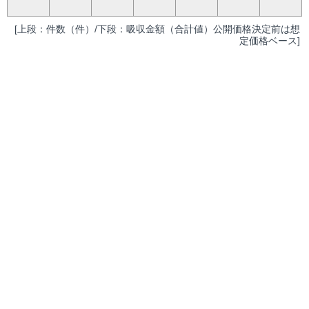
[上段：件数（件）/下段：吸収金額（合計値）公開価格決定前は想
定価格ベース]