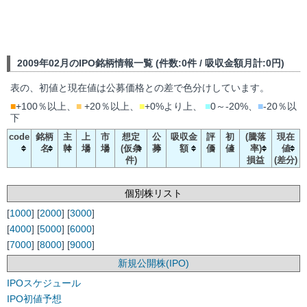
2009年02月のIPO銘柄情報一覧 (件数:0件 / 吸収金額月計:0円)
表の、初値と現在値は公募価格との差で色分けしています。
■
+100％以上、
■
+20％以上、
■
+0%より上、
■
0～-20%、
■
-20％以
下
code
銘柄
主
上
市
想定
公
吸収金
評
初
(騰落
現在
名
幹
場
場
(仮条
募
額
価
値
率)
値
件)
損益
(差分)
個別株リスト
[
1000
] [
2000
] [
3000
]
[
4000
] [
5000
] [
6000
]
[
7000
] [
8000
] [
9000
]
新規公開株(IPO)
IPOスケジュール
IPO初値予想