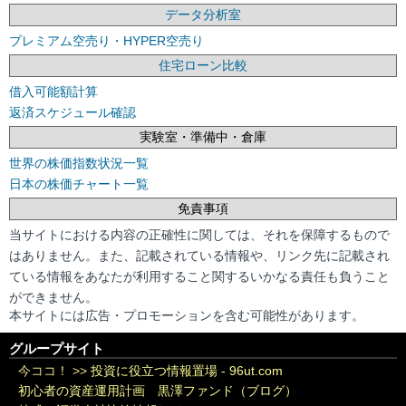
データ分析室
プレミアム空売り・HYPER空売り
住宅ローン比較
借入可能額計算
返済スケジュール確認
実験室・準備中・倉庫
世界の株価指数状況一覧
日本の株価チャート一覧
免責事項
当サイトにおける内容の正確性に関しては、それを保障するもので
はありません。また、記載されている情報や、リンク先に記載され
ている情報をあなたが利用すること関するいかなる責任も負うこと
ができません。
本サイトには広告・プロモーションを含む可能性があります。
グループサイト
今ココ！ >>
投資に役立つ情報置場 - 96ut.com
初心者の資産運用計画 黒澤ファンド（ブログ）