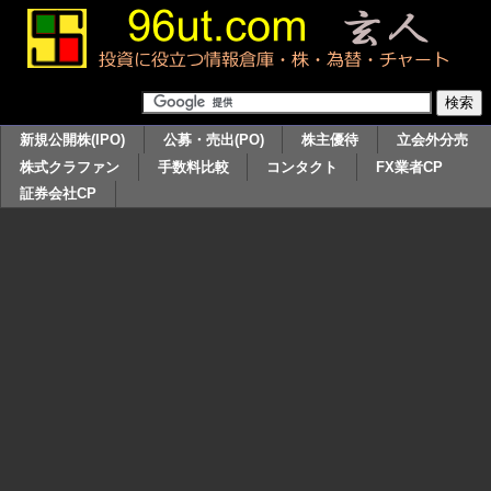
新規公開株(IPO)
公募・売出(PO)
株主優待
立会外分売
株式クラファン
手数料比較
コンタクト
FX業者CP
証券会社CP