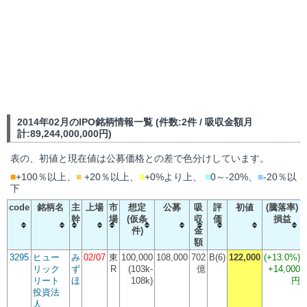
2014年02月のIPO銘柄情報一覧 (件数:2件 / 吸収金額月
計:89,244,000,000円)
表の、初値と現在値は公募価格との差で色分けしています。
■
+100％以上、
■
+20％以上、
■
+0%より上、
■
0～-20%、
■
-20％以
下
code
銘柄名
主
上場
市
想定
公募
吸
評
初値
(騰落率)
幹
場
(仮条
収
価
損益
件)
金
額
3295
ヒュー
み
02/07
東
100,000
108,000
702
B(6)
122,000
(
+13.0%
)
リック
ず
R
(103k-
億
+14,000
リート
ほ
108k)
円
投資法
人