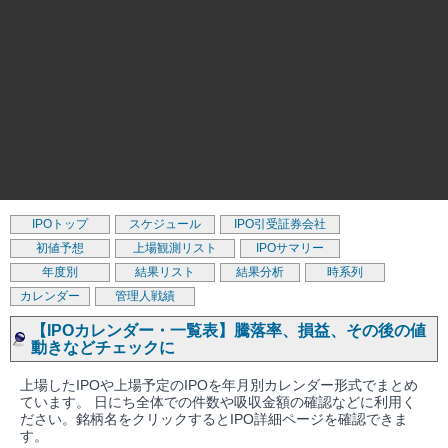
IPOトップ
スケジュール
IPO引受証券会社
初値予想
上場観測リスト
IPOサマリー
年度別
結果リスト
結果分析
時系列
カレンダー
管理人戦績
【IPOカレンダー・一覧表】騰落率、損益、その後の値
動きなどチェックに
上場したIPOや上場予定のIPOを年月別カレンダー形式でまとめ
ています。 日にち全体での件数や吸収金額の確認などに利用く
ださい。銘柄名をクリックするとIPO詳細ページを確認できま
す。