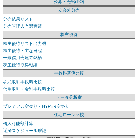
公募・売出(PO)
立会外分売
分売結果リスト
分売管理人当選実績
株主優待
株主優待リスト出力機
株主優待・主な日程
一般信用売建て銘柄
株主優待取得戦績
手数料関係比較
株式取引手数料比較
信用取引・金利手数料比較
データ分析室
プレミアム空売り・HYPER空売り
住宅ローン比較
借入可能額計算
返済スケジュール確認