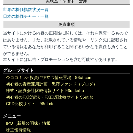
実験室・準備中・倉庫
世界の株価指数状況一覧
日本の株価チャート一覧
免責事項
当サイトにおける内容の正確性に関しては、それを保障するもので
はありません。また、記載されている情報や、リンク先に記載され
ている情報をあなたが利用すること関するいかなる責任も負うこと
ができません。
本サイトには広告・プロモーションを含む可能性があります。
グループサイト
今ココ！ >>
投資に役立つ情報置場 - 96ut.com
初心者の資産運用計画 黒澤ファンド（ブログ）
株式・証券会社比較情報サイト 96ut.kabu
初心者のFX投資法・FX口座比較サイト 96ut.fx
CFD比較サイト 96ut.cfd
メニュー
IPO（新規公開株）情報
株主優待情報