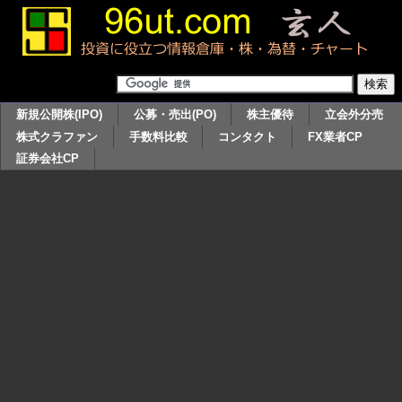
新規公開株(IPO)
公募・売出(PO)
株主優待
立会外分売
株式クラファン
手数料比較
コンタクト
FX業者CP
証券会社CP