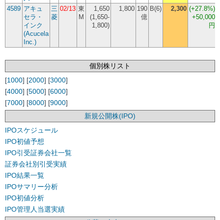
4589
アキュ
三
02/13
東
1,650
1,800
190
B(6)
2,300
(
+27.8%
)
セラ・
菱
M
(1,650-
億
+50,000
インク
1,800)
円
(Acucela
Inc.)
個別株リスト
[
1000
] [
2000
] [
3000
]
[
4000
] [
5000
] [
6000
]
[
7000
] [
8000
] [
9000
]
新規公開株(IPO)
IPOスケジュール
IPO初値予想
IPO引受証券会社一覧
証券会社別引受実績
IPO結果一覧
IPOサマリー分析
IPO初値分析
IPO管理人当選実績