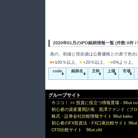
2020年01月のIPO銘柄情報一覧 (件数:0件 
表の、初値と現在値は公募価格との差で色分
■
+100％以上、
■
+20％以上、
■
+0%より上、
code
銘柄名
主幹
上場
市場
グループサイト
今ココ！ >>
投資に役立つ情報置場 - 96ut.c
初心者の資産運用計画 黒澤ファンド（ブロ
株式・証券会社比較情報サイト 96ut.kabu
初心者のFX投資法・FX口座比較サイト 96ut.
CFD比較サイト 96ut.cfd