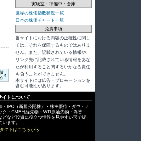
実験室・準備中・倉庫
世界の株価指数状況一覧
日本の株価チャート一覧
免責事項
当サイトにおける内容の正確性に関し
ては、それを保障するものではありま
せん。また、記載されている情報や、
リンク先に記載されている情報をあな
たが利用すること関するいかなる責任
値
も負うことができません。
)
本サイトには広告・プロモーションを
含む可能性があります。
サイトについて
株・IPO（新規公開株）・株主優待・ダウ・ナ
ック・CME日経先物・WTI原油先物・為替
X)などなど投資に役立つ情報を見やすい形で提
ています。
タクトはこちらから