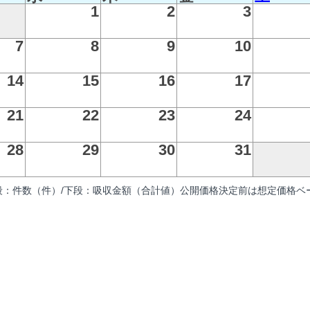
1
2
3
7
8
9
10
14
15
16
17
21
22
23
24
28
29
30
31
段：件数（件）/下段：吸収金額（合計値）公開価格決定前は想定価格ベー