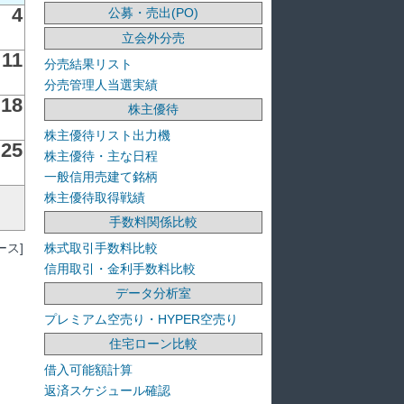
4
公募・売出(PO)
立会外分売
11
分売結果リスト
分売管理人当選実績
18
株主優待
株主優待リスト出力機
25
株主優待・主な日程
一般信用売建て銘柄
株主優待取得戦績
手数料関係比較
ス]
株式取引手数料比較
信用取引・金利手数料比較
データ分析室
プレミアム空売り・HYPER空売り
住宅ローン比較
借入可能額計算
返済スケジュール確認