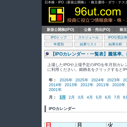
日本株・IPO（新規公開株）・株主優待・ダウ・ナスダッ
新規公開株(IPO)
公募・売出(PO)
株
IPOトップ
スケジュール
IPO引受証
年度別
結果リスト
結果分析
【IPOカレンダー・一覧表】騰落率
上場したIPOや上場予定のIPOを年月別カ
に利用ください。銘柄名をクリックするとI
年：
2026年
2025年
2024年
2023年
2
2014年
2013年
2012年
2011年
2010年
2001年
月：
1月
2月
3月
4月
5月
6月
7月
8
IPOカレンダー
日
月
火