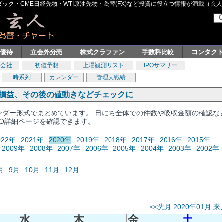
ク・CME日経先物・WTI原油先物・為替(FX)など投資に役立つ情報が満載（玄人グル
主優待
立会外分売
株式クラファン
手数料比較
コンタク
券会社
初値予想
上場観測リスト
IPOサマリー
時系列
カレンダー
管理人戦績
、損益、その後の値動きなどチェックに
レンダー形式でまとめています。 日にち全体での件数や吸収金額の確認な
PO詳細ページを確認できます。
022年
2021年
2020年
2019年
2018年
2017年
2016年
2015年
2009年
2008年
2007年
2006年
2005年
2004年
2003年
2002年
月
9月
10月
11月
12月
<<先月
2020年01月
来
水
木
金
土