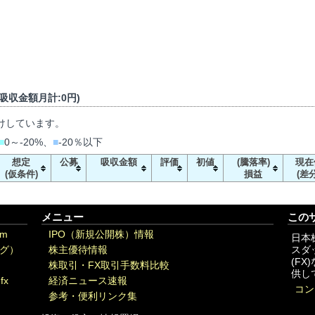
/ 吸収金額月計:0円)
けしています。
■
0～-20%、
■
-20％以下
想定
公募
吸収金額
評価
初値
(騰落率)
現在
(仮条件)
損益
(差分
メニュー
この
om
IPO（新規公開株）情報
日本
グ）
株主優待情報
スダ
(F
株取引・FX取引手数料比較
供し
fx
経済ニュース速報
コン
参考・便利リンク集