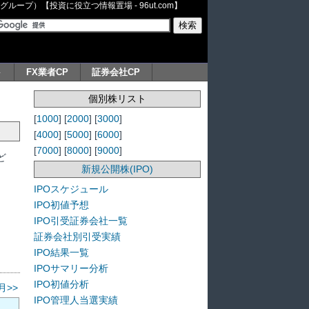
ープ）【投資に役立つ情報置場 - 96ut.com】
ト
FX業者CP
証券会社CP
個別株リスト
[
1000
] [
2000
] [
3000
]
[
4000
] [
5000
] [
6000
]
[
7000
] [
8000
] [
9000
]
ど
新規公開株(IPO)
IPOスケジュール
IPO初値予想
IPO引受証券会社一覧
証券会社別引受実績
IPO結果一覧
IPOサマリー分析
IPO初値分析
月>>
IPO管理人当選実績