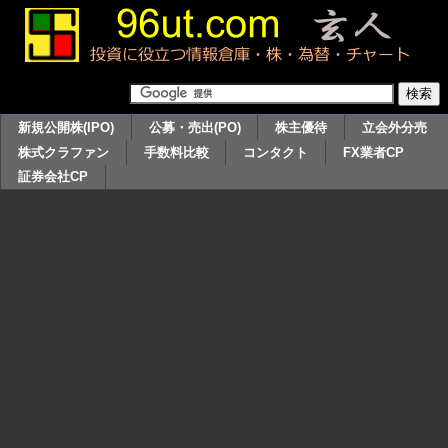
新規公開株(IPO)
公募・売出(PO)
株主優待
立会外分売
株式クラファン
手数料比較
コンタクト
FX業者CP
証券会社CP