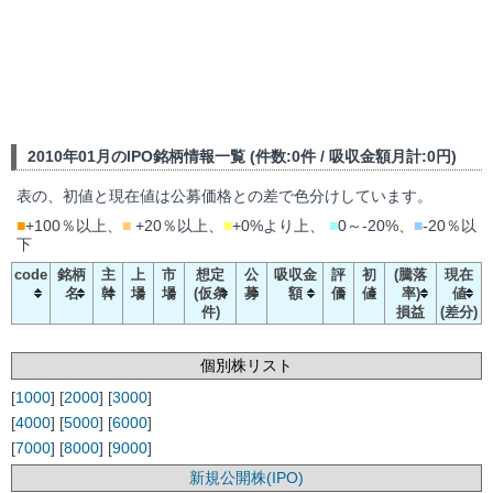
2010年01月のIPO銘柄情報一覧 (件数:0件 / 吸収金額月計:0円)
表の、初値と現在値は公募価格との差で色分けしています。
■
+100％以上、
■
+20％以上、
■
+0%より上、
■
0～-20%、
■
-20％以
下
code
銘柄
主
上
市
想定
公
吸収金
評
初
(騰落
現在
名
幹
場
場
(仮条
募
額
価
値
率)
値
件)
損益
(差分)
個別株リスト
[
1000
] [
2000
] [
3000
]
[
4000
] [
5000
] [
6000
]
[
7000
] [
8000
] [
9000
]
新規公開株(IPO)