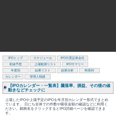
IPOトップ
スケジュール
IPO引受証券会社
初値予想
上場観測リスト
IPOサマリー
年度別
結果リスト
結果分析
時系列
カレンダー
管理人戦績
【IPOカレンダー・一覧表】騰落率、損益、その後の値
動きなどチェックに
上場したIPOや上場予定のIPOを年月別カレンダー形式でまとめ
ています。 日にち全体での件数や吸収金額の確認などに利用く
ださい。銘柄名をクリックするとIPO詳細ページを確認できま
す。