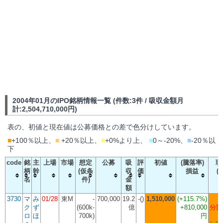
2004年01月のIPO銘柄情報一覧 (件数:3件 / 吸収金額月
計:2,504,710,000円)
表の、初値と現在値は公募価格との差で色分けしています。
■
+100％以上、
■
+20％以上、
■
+0%より上、
■
0～-20%、
■
-20％以
下
code
銘
主
上場
市場
想定
公募
吸
評
初値
(騰落率)
現
柄
幹
(仮条
収
価
損益
(
名
件)
金
額
3730
マ
み
01/28
東M
-
700,000
19.2
-()
1,510,000
(
+115.7%
)
ク
ず
(600k-
億
+810,000
分割 
ロ
ほ
700k)
円