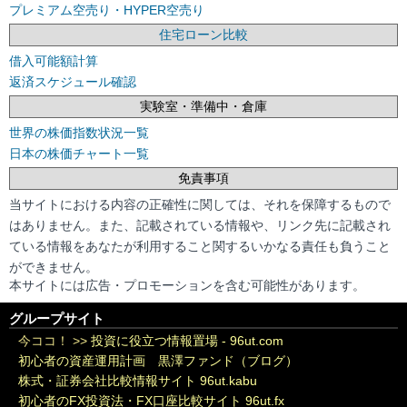
プレミアム空売り・HYPER空売り
住宅ローン比較
借入可能額計算
返済スケジュール確認
実験室・準備中・倉庫
世界の株価指数状況一覧
日本の株価チャート一覧
免責事項
当サイトにおける内容の正確性に関しては、それを保障するもので
はありません。また、記載されている情報や、リンク先に記載され
ている情報をあなたが利用すること関するいかなる責任も負うこと
ができません。
本サイトには広告・プロモーションを含む可能性があります。
グループサイト
今ココ！ >>
投資に役立つ情報置場 - 96ut.com
初心者の資産運用計画 黒澤ファンド（ブログ）
株式・証券会社比較情報サイト 96ut.kabu
初心者のFX投資法・FX口座比較サイト 96ut.fx