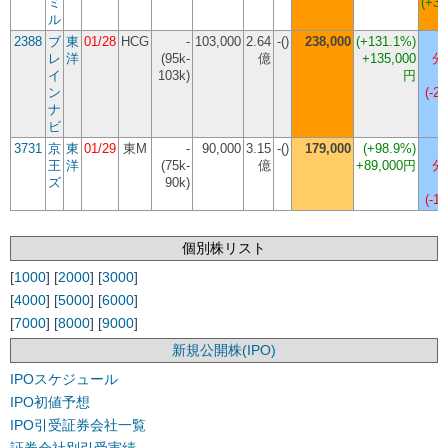
ミ
(+37
ル
2388
ブ
東
01/28
HCG
-
103,000
2.64
-()
238,000
(
+131.1%
)
レ
洋
(95k-
億
+135,000
分
イ
103k)
円
ン
(-2
ナ
ビ
3731
京
東
01/29
東M
-
90,000
3.15
-()
179,000
(
+98.9%
)
王
洋
(75k-
億
+89,000円
分
ズ
90k)
(-1
個別株リスト
[
1000
] [
2000
] [
3000
]
[
4000
] [
5000
] [
6000
]
[
7000
] [
8000
] [
9000
]
新規公開株(IPO)
IPOスケジュール
IPO初値予想
IPO引受証券会社一覧
証券会社別引受実績