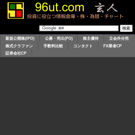
新規公開株(IPO)
公募・売出(PO)
株主優待
立会外分売
株式クラファン
手数料比較
コンタクト
FX業者CP
証券会社CP