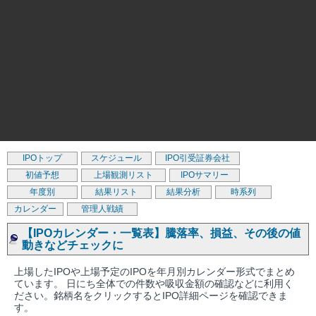
IPOトップ
スケジュール
IPO引受証券会社
初値予想
上場観測リスト
IPOサマリー
年度別
結果リスト
結果分析
時系列
カレンダー
管理人戦績
【IPOカレンダー・一覧表】騰落率、損益、その後の値
動きなどチェックに
上場したIPOや上場予定のIPOを年月別カレンダー形式でまとめ
ています。 日にち全体での件数や吸収金額の確認などに利用く
ださい。銘柄名をクリックするとIPO詳細ページを確認できま
す。