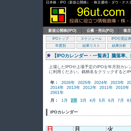
日本株・IPO（新規公開株）・株主優待・ダウ・ナスダッ
新規公開株(IPO)
公募・売出(PO)
株
IPOトップ
スケジュール
IPO引受証
年度別
結果リスト
結果分析
【IPOカレンダー・一覧表】騰落率
上場したIPOや上場予定のIPOを年月別カ
に利用ください。銘柄名をクリックするとI
年：
2026年
2025年
2024年
2023年
2
2014年
2013年
2012年
2011年
2010年
2001年
月：
1月
2月
3月
4月
5月
6月
7月
8
IPOカレンダー
日
月
火