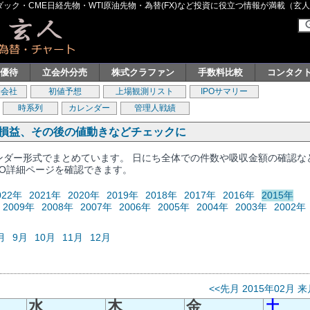
ク・CME日経先物・WTI原油先物・為替(FX)など投資に役立つ情報が満載（玄人グル
主優待
立会外分売
株式クラファン
手数料比較
コンタク
券会社
初値予想
上場観測リスト
IPOサマリー
時系列
カレンダー
管理人戦績
、損益、その後の値動きなどチェックに
レンダー形式でまとめています。 日にち全体での件数や吸収金額の確認な
PO詳細ページを確認できます。
022年
2021年
2020年
2019年
2018年
2017年
2016年
2015年
2009年
2008年
2007年
2006年
2005年
2004年
2003年
2002年
月
9月
10月
11月
12月
<<先月
2015年02月
来
水
木
金
土