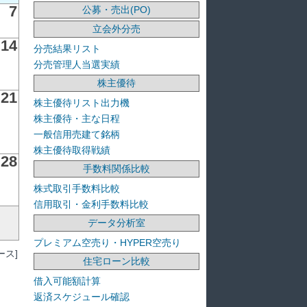
7
公募・売出(PO)
立会外分売
14
分売結果リスト
分売管理人当選実績
株主優待
21
株主優待リスト出力機
株主優待・主な日程
一般信用売建て銘柄
株主優待取得戦績
28
手数料関係比較
株式取引手数料比較
信用取引・金利手数料比較
データ分析室
プレミアム空売り・HYPER空売り
ス]
住宅ローン比較
借入可能額計算
返済スケジュール確認