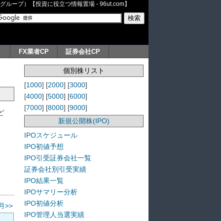
ープ）【投資に役立つ情報置場 - 96ut.com】
ト
FX業者CP
証券会社CP
個別株リスト
[
1000
] [
2000
] [
3000
]
[
4000
] [
5000
] [
6000
]
[
7000
] [
8000
] [
9000
]
ど
新規公開株(IPO)
IPOスケジュール
IPO初値予想
IPO引受証券会社一覧
証券会社別引受実績
IPO結果一覧
IPOサマリー分析
IPO初値分析
月>>
IPO管理人当選実績