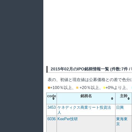
2015年02月のIPO銘柄情報一覧 (件数:7件 / 吸
表の、初値と現在値は公募価格との差で色分
■
+100％以上、
■
+20％以上、
■
+0%より上、
code
銘柄名
主幹
3453
ケネディクス商業リート投資法
日興
人
6036
KeePer技研
東海東
京