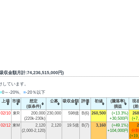
収金額月計:74,236,515,000円)
けしています。
■
0～-20%、
■
-20％以下
上場
市場
想定
公募
吸収金額
評価
初値
(騰落率)
現
(仮条件)
損益
(差
02/10
東R
200,000
230,000
598億
B(6)
260,500
(
+13.3%
)
268
(220k-230k)
+30,500円
(+7
02/12
東M
2,120
2,120
19.5億
B(7)
3,160
(
+49.1%
)
2
(2,000-2,120)
+104,000円
分割
(+19