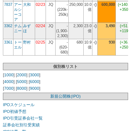
7837
アー
大和
02/23
JQ
-
250,000
10.0
-()
600,000
(
+140.
ルシ
(220k-
億
+350,
ーコ
250k)
ア
3362
チム
みず
02/24
JQ
-
2,300
23.0
-()
3,490
(
+51.
ニー
ほ
(1,900-
億
+119,
2,300)
3361
トー
野村
02/25
JQ
-
680
10.9
-()
930
(
+36.
エル
(620-
億
+250,
680)
個別株リスト
[
1000
] [
2000
] [
3000
]
[
4000
] [
5000
] [
6000
]
[
7000
] [
8000
] [
9000
]
新規公開株(IPO)
IPOスケジュール
IPO初値予想
IPO引受証券会社一覧
証券会社別引受実績