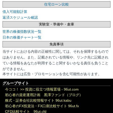
住宅ローン比較
借入可能額計算
返済スケジュール確認
実験室・準備中・倉庫
世界の株価指数状況一覧
日本の株価チャート一覧
免責事項
当サイトにおける内容の正確性に関しては、それを保障するもので
はありません。また、記載されている情報や、リンク先に記載され
ている情報をあなたが利用すること関するいかなる責任も負うこと
ができません。
本サイトには広告・プロモーションを含む可能性があります。
グループサイト
今ココ！ >>
投資に役立つ情報置場 - 96ut.com
初心者の資産運用計画 黒澤ファンド（ブログ）
株式・証券会社比較情報サイト 96ut.kabu
初心者のFX投資法・FX口座比較サイト 96ut.fx
CFD比較サイト 96ut.cfd