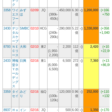
テッ
ク
3358
ワイ
みず
02/09
JQ
-
450,000
6.30
-()
1,200,000
(
+166.
エス
ほ
(380k-
億
+750,
フー
450k)
ド
2430
デジ
SMBC
02/10
HCG
-
290,000
5.22
-()
1,330,000
(
+358.
タル
(240k-
億
+1,040,
スケ
290k)
ープ
8793
ＮＥ
大和
02/10
東2
-
2,200
112
-()
2,420
(
+10.
Ｃリ
(1,950-
億
+22,00
ース
2,200)
2433
博報
日興
02/16
東1
-
6,500
272
-()
7,360
(
+13.
堂Ｄ
(6,000-
億
+86,00
Ｙホ
6,500)
ール
ディ
ング
ス
3359
タイ
みど
02/16
福Q
-
120,000
0.96
-()
252,000
(
+110.
セイ
り
(100k-
億
+132,
120k)
8937
Ｈｕ
イン
02/16
JQ
-
500
6.00
-()
1,350
(
+170.