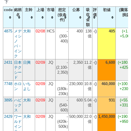
下
code
銘柄
主幹
上場
市場
想定
公募
吸
評
初値
(騰落率
名
(仮条
収
価
損益
件)
金
額
4875
メデ
大和
02/08
HCS
-
400
138
-()
405
(
+1.
ィシ
(300-
億
+5,00
ノ
400)
バ・
イン
ク
2431
日本
日興
02/09
JQ
-
2,350
11.2
-()
6,600
(
+180.
テク
(2,100-
億
+425,
シー
2,350)
ド
7748
ホロ
いち
02/09
JQ
-
230,000
10.8
-()
460,000
(
+100.
ン
よし
(180k-
億
+230,
230k)
3895
ハビ
大和
02/09
JQ
-
600
5.04
-()
931
(
+55.
ック
(540-
億
+331,
ス
600)
2429
ワー
大和
02/09
JQ
-
500,000
22.0
-()
1,450,000
(
+190.
ルド
(420k-
億
+950,
イン
500k)