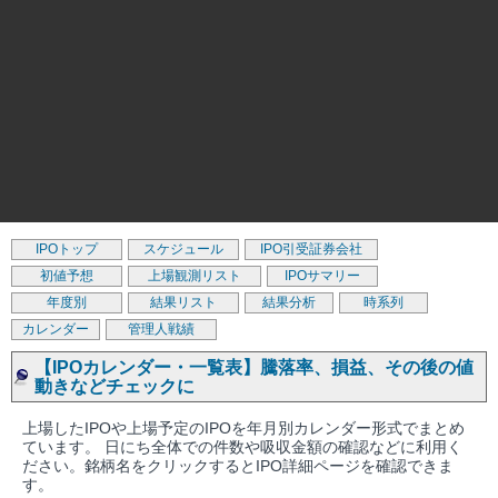
IPOトップ
スケジュール
IPO引受証券会社
初値予想
上場観測リスト
IPOサマリー
年度別
結果リスト
結果分析
時系列
カレンダー
管理人戦績
【IPOカレンダー・一覧表】騰落率、損益、その後の値
動きなどチェックに
上場したIPOや上場予定のIPOを年月別カレンダー形式でまとめ
ています。 日にち全体での件数や吸収金額の確認などに利用く
ださい。銘柄名をクリックするとIPO詳細ページを確認できま
す。