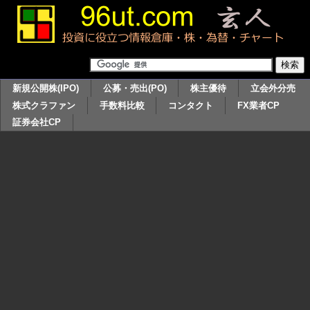
新規公開株(IPO)
公募・売出(PO)
株主優待
立会外分売
株式クラファン
手数料比較
コンタクト
FX業者CP
証券会社CP