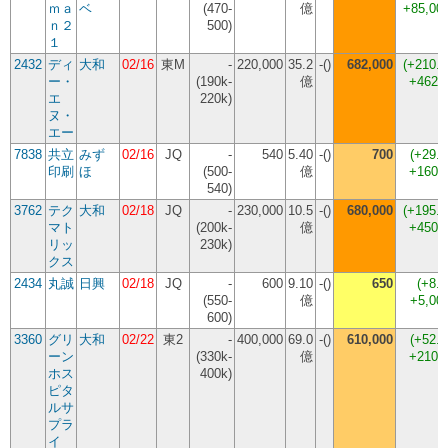
ｍａ
ベ
(470-
億
+85,00
ｎ２
500)
１
2432
ディ
大和
02/16
東M
-
220,000
35.2
-()
682,000
(
+210.
ー・
(190k-
億
+462,
エ
220k)
ヌ・
エー
7838
共立
みず
02/16
JQ
-
540
5.40
-()
700
(
+29.
印刷
ほ
(500-
億
+160,
540)
3762
テク
大和
02/18
JQ
-
230,000
10.5
-()
680,000
(
+195.
マト
(200k-
億
+450,
リッ
230k)
クス
2434
丸誠
日興
02/18
JQ
-
600
9.10
-()
650
(
+8.
(550-
億
+5,00
600)
3360
グリ
大和
02/22
東2
-
400,000
69.0
-()
610,000
(
+52.
ーン
(330k-
億
+210,
ホス
400k)
ピタ
ルサ
プラ
イ