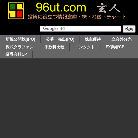
新規公開株(IPO)
公募・売出(PO)
株主優待
立会外分売
株式クラファン
手数料比較
コンタクト
FX業者CP
証券会社CP