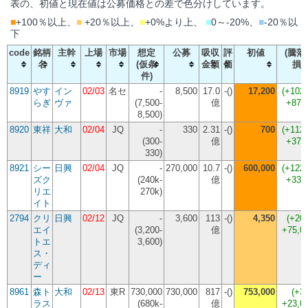
表の、初値と現在値は公募価格との差で色分けしています。
■
+100％以上、
■
+20％以上、
■
+0%より上、
■
0～-20%、
■
-20％以
下
code
銘柄
主幹
上場
市場
想定
公募
吸収
評
初値
(騰落
名
(仮条
金額
価
損
件)
8919
やす
イン
02/03
名セ
-
8,500
17.0
-()
17,200
(
+102
らぎ
ヴァ
(7,500-
億
+870
8,500)
8920
東祥
大和
02/04
JQ
-
330
2.31
-()
700
(
+112
(300-
億
+370
330)
8921
シー
日興
02/04
JQ
-
270,000
10.7
-()
600,000
(
+122
ズク
(240k-
億
+330
リエ
270k)
イト
2794
クリ
日興
02/12
JQ
-
3,600
113
-()
4,350
(
+20
エイ
(3,200-
億
+75,0
トエ
3,600)
ス・
ディ
ー
8961
森ト
大和
02/13
東R
730,000
730,000
817
-()
753,000
(
+3
ラス
(680k-
億
+23,0