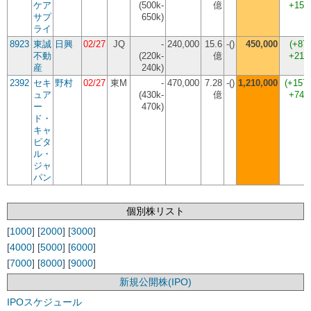
ケア
(500k-
億
+150
サプ
650k)
ライ
8923
東誠
日興
02/27
JQ
-
240,000
15.6
-()
450,000
(
+87
不動
(220k-
億
+210
産
240k)
2392
セキ
野村
02/27
東M
-
470,000
7.28
-()
1,210,000
(
+157
ュア
(430k-
億
+740
ー
470k)
ド・
キャ
ピタ
ル・
ジャ
パン
個別株リスト
[
1000
] [
2000
] [
3000
]
[
4000
] [
5000
] [
6000
]
[
7000
] [
8000
] [
9000
]
新規公開株(IPO)
IPOスケジュール