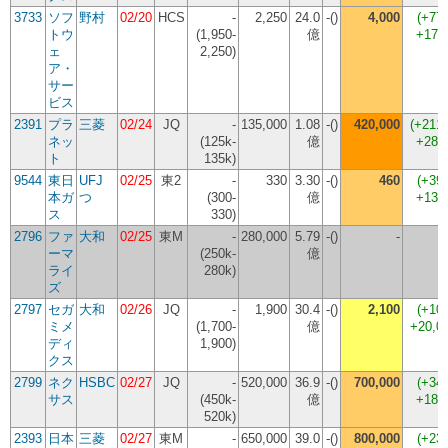
3733
ソフ
野村
02/20
HCS
-
2,250
24.0
-()
4,000
(
+77
トウ
(1,950-
億
+175
ェ
2,250)
ア・
サー
ビス
2391
プラ
三菱
02/24
JQ
-
135,000
1.08
-()
420,000
(
+211
ネッ
(125k-
億
+285
ト
135k)
9544
東日
UFJ
02/25
東2
-
330
3.30
-()
460
(
+39
本ガ
つ
(300-
億
+130
ス
330)
2796
ファ
大和
02/25
東M
-
280,000
5.79
-()
-
ーマ
(250k-
億
ライ
280k)
ズ
2797
セガ
大和
02/26
JQ
-
1,900
30.4
-()
2,100
(
+10
ミメ
(1,700-
億
+20,0
ディ
1,900)
クス
2799
ネク
HSBC
02/27
JQ
-
520,000
36.9
-()
700,000
(
+34
サス
(450k-
億
+180
520k)
2393
日本
三菱
02/27
東M
-
650,000
39.0
-()
800,000
(
+23