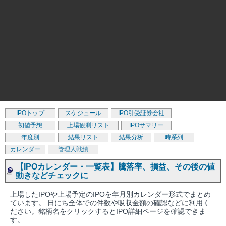
IPOトップ
スケジュール
IPO引受証券会社
初値予想
上場観測リスト
IPOサマリー
年度別
結果リスト
結果分析
時系列
カレンダー
管理人戦績
【IPOカレンダー・一覧表】騰落率、損益、その後の値
動きなどチェックに
上場したIPOや上場予定のIPOを年月別カレンダー形式でまとめ
ています。 日にち全体での件数や吸収金額の確認などに利用く
ださい。銘柄名をクリックするとIPO詳細ページを確認できま
す。