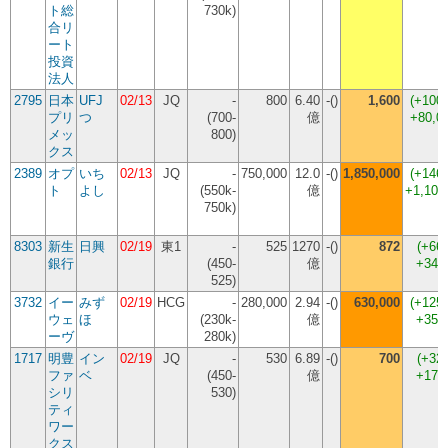
ト総
730k)
合リ
ート
投資
法人
2795
日本
UFJ
02/13
JQ
-
800
6.40
-()
1,600
(
+100
プリ
つ
(700-
億
+80,0
メッ
800)
クス
2389
オプ
いち
02/13
JQ
-
750,000
12.0
-()
1,850,000
(
+146
ト
よし
(550k-
億
+1,100
750k)
8303
新生
日興
02/19
東1
-
525
1270
-()
872
(
+66
銀行
(450-
億
+347
525)
3732
イー
みず
02/19
HCG
-
280,000
2.94
-()
630,000
(
+125
ウェ
ほ
(230k-
億
+350
ーヴ
280k)
1717
明豊
イン
02/19
JQ
-
530
6.89
-()
700
(
+32
ファ
ベ
(450-
億
+170
シリ
530)
ティ
ワー
クス